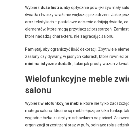
Wybierz
duże lustra
, aby optycznie powiększyć mały salo
światła i tworzy wrażenie większej przestrzeni. Jakie j
oraz tekstyliach – pastelowe odcienie odbijają światło, 
elementów, które mogą przytłaczać przestrzeń. Zamiast t
które nadadzą charakteru, nie zagracając salonu.
Pamiętaj, aby ograniczyć ilość dekoracji. Zbyt wiele el
zasłony czy dywany, w jasnych kolorach, które również 
minimalistyczne dodatki
, takie jak prosty wazon z kwia
Wielofunkcyjne meble zwi
salonu
Wybierz
wielofunkcyjne meble
, które nie tylko zaoszcz
małego salonu. Idealne są meble łączące kilka funkcji, ta
wygodne łóżka z ukrytym schowkiem na pościel. Zainwest
organizacji przestrzeni oraz w pufy, pełniące rolę siedz