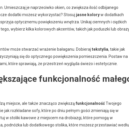
n. Umieszczaj je naprzeciwko okien, co zwiększa ilość odbijanego
eszcze dodatki możesz wykorzystać? Stosuj
jasne kolory
w dodatkach
co sprzyja optycznemu powiększeniu wnętrza. Unikaj ciemnych i ciężkich
ego, wybierz kilka kolorowych akcentów, takich jak poduszki lub obrazy
ementów może stwarzać wrażenie bałaganu. Dobieraj
tekstylia
, takie jak
przyczyniają się do optycznego powiększenia pomieszczenia. Postaw na
tami, które sprawiają, że przestrzeń wygląda świeżo i estetycznie.
ększające funkcjonalność małeg
ędzą miejsce, ale także znacząco zwiększą
funkcjonalność
Twojego
kie jak rozkładane sofy, które po dniu pełnym gości zmieniają się w
uj w stoliki kawowe z miejscem na drobiazgi, które pomogą w
iska, podnóżka lub dodatkowego stolika, które możesz przestawiać wedł