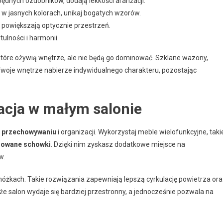
dnych ozdobników, dodają lekkości aranżacji.
w jasnych kolorach, unikaj bogatych wzorów.
 powiększają optycznie przestrzeń.
tulności i harmonii.
e, które ożywią wnętrze, ale nie będą go dominować. Szklane wazony,
 Twoje wnętrze nabierze indywidualnego charakteru, pozostając
acja w małym salonie
 przechowywaniu
i organizacji. Wykorzystaj meble wielofunkcyjne, taki
owane schowki
. Dzięki nim zyskasz dodatkowe miejsce na
w.
nóżkach. Takie rozwiązania zapewniają lepszą cyrkulację powietrza or
 że salon wydaje się bardziej przestronny, a jednocześnie pozwala na