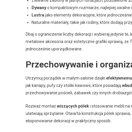
Zwiewne zasłony w jasnych tonacjach, pozbawione zbę
Dywany
o kompaktowym rozmiarze, najlepiej owalne i 
Lustra
jako elementy dekoracyjne, które jednocześnie
Naturalne materiały, takie jak rośliny, które dodają przy
Dbaj o ograniczenie liczby dekoracji i wybieraj jedynie t
metalowe akcesoria oraz estetyczne grafiki sprawią, że
jednocześnie uporządkowane.
Przechowywanie i organiz
Utrzymuj porządek w małym salonie dzięki
efektywnemu
jak kanapy, pufy czy stoliki kawowe, które posiadają
wbud
przechowywanie pościeli, zabawek czy innych drobiazgó
Rozważ montaż
wiszących półek
i stosowanie mebli na 
ułatwiają sprzątanie. Otwarta konstrukcja półek sprawia,
eksponowanie dekoracji w praktyczny sposób.