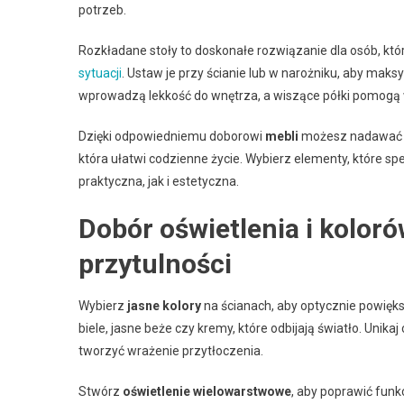
potrzeb.
Rozkładane stoły to doskonałe rozwiązanie dla osób, kt
sytuacji
. Ustaw je przy ścianie lub w narożniku, aby mak
wprowadzą lekkość do wnętrza, a wiszące półki pomogą 
Dzięki odpowiedniemu doborowi
mebli
możesz nadawać Tw
która ułatwi codzienne życie. Wybierz elementy, które spe
praktyczna, jak i estetyczna.
Dobór oświetlenia i kolor
przytulności
Wybierz
jasne kolory
na ścianach, aby optycznie powięks
biele, jasne beże czy kremy, które odbijają światło. Unik
tworzyć wrażenie przytłoczenia.
Stwórz
oświetlenie wielowarstwowe
, aby poprawić funk