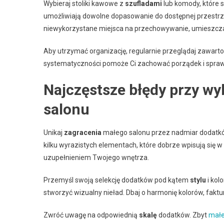
Wybieraj stoliki kawowe z
szufladami
lub komody, które s
umożliwiają dowolne dopasowanie do dostępnej przestrzeni
niewykorzystane miejsca na przechowywanie, umieszczają
Aby utrzymać organizację, regularnie przeglądaj zawar
systematyczności pomoże Ci zachować porządek i sprawi, 
Najczęstsze błędy przy w
salonu
Unikaj
zagracenia
małego salonu przez nadmiar dodatkó
kilku wyrazistych elementach, które dobrze wpisują się w
uzupełnieniem Twojego wnętrza.
Przemyśl swoją selekcję dodatków pod kątem
stylu
i kol
stworzyć wizualny nieład. Dbaj o harmonię kolorów, faktu
Zwróć uwagę na odpowiednią
skalę
dodatków. Zbyt
małe