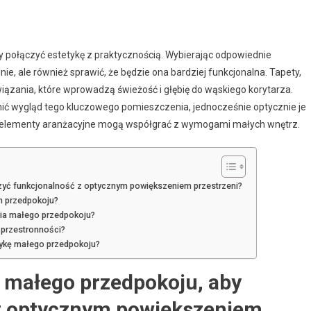
 połączyć estetykę z praktycznością. Wybierając odpowiednie
ie, ale również sprawić, że będzie ona bardziej funkcjonalna. Tapety,
wiązania, które wprowadzą świeżość i głębię do wąskiego korytarza.
ć wygląd tego kluczowego pomieszczenia, jednocześnie optycznie je
ne elementy aranżacyjne mogą współgrać z wymogami małych wnętrz.
zyć funkcjonalność z optycznym powiększeniem przestrzeni?
m przedpokoju?
nia małego przedpokoju?
 przestronności?
etykę małego przedpokoju?
o małego przedpokoju, aby
 z optycznym powiększeniem