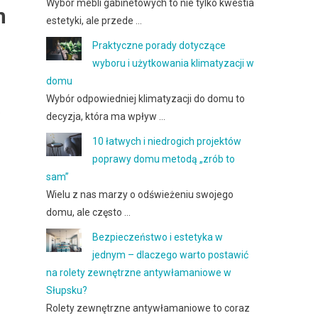
Wybór mebli gabinetowych to nie tylko kwestia
m
estetyki, ale przede …
Praktyczne porady dotyczące
wyboru i użytkowania klimatyzacji w
domu
Wybór odpowiedniej klimatyzacji do domu to
e
decyzja, która ma wpływ …
10 łatwych i niedrogich projektów
poprawy domu metodą „zrób to
sam”
Wielu z nas marzy o odświeżeniu swojego
domu, ale często …
Bezpieczeństwo i estetyka w
jednym – dlaczego warto postawić
na rolety zewnętrzne antywłamaniowe w
Słupsku?
Rolety zewnętrzne antywłamaniowe to coraz