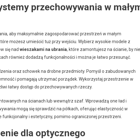
 systemy przechowywania w mały
nia, aby maksymalnie zagospodarować przestrzeń w małym
 które możesz umieścić tuż przy wejściu. Wybierz wysokie modele z
ów się nad
wieszakami na ubrania
, które zamontujesz na ścianie, by ni
ach również dodadzą funkcjonalności i można je łatwo przesunąć.
edzenia oraz schowek na drobne przedmioty. Pomyśl o zabudowanych
ojemność i pomagają utrzymać porządek. Wykorzystaj przestrzenie w
liwi łatwy dostęp do przechowywanych rzeczy.
towanych na ścianach lub wewnątrz szaf. Wprowadzą one ład i
wywania mogą się sprawdzić na półkach, oferując elastyczność w
 funkcjonalny i estetyczny, pomimo ograniczonej przestrzeni.
lenie dla optycznego