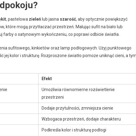
edpokoju?
ękit
, pastelowa
zieleń
lub jasna
szarość
, aby optycznie powiększyć
w, które mogą przytłaczać przestrzeń. Malując sufit na biało lub
osuj farby o satynowym wykończeniu, co poprawi odbicie światła.
lenia sufitowego, kinkietów oraz lamp podłogowych. Użyj punktowego
ić jej kolor i strukturę. Rozproszone światło pomoże uniknąć cieni, a ty
Efekt
enie
Umożliwia równomierne rozświetlenie
przestrzeni
Dodaje przytulności, zmniejsza cienie
Wzbogaca przestrzeń, dodaje charakteru
Podkreśla kolor i strukturę podłogi