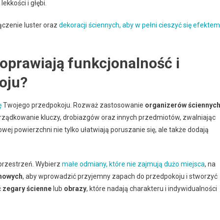
ekkości i głębi.
czenie luster oraz
dekoracji ściennych, aby w pełni cieszyć się efektem
poprawiają funkcjonalność i
oju?
ę
Twojego przedpokoju. Rozważ zastosowanie
organizerów ściennyc
rządkowanie kluczy, drobiazgów oraz innych przedmiotów, zwalniając
wej powierzchni nie tylko ułatwiają poruszanie się, ale także dodają
 przestrzeń. Wybierz
małe odmiany, które nie zajmują dużo miejsca
, na
chowych
, aby wprowadzić przyjemny zapach do przedpokoju i stworzyć
ć
zegary ścienne
lub
obrazy
, które nadają charakteru i indywidualności