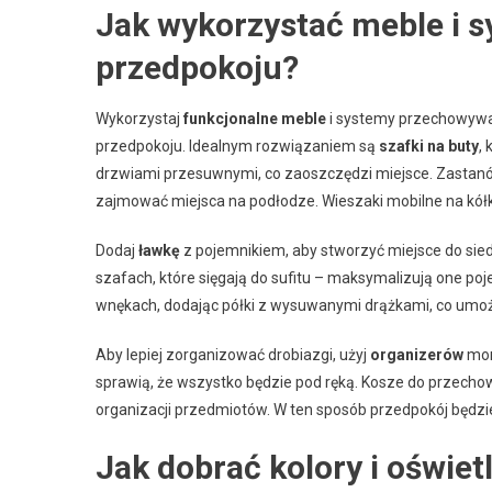
Jak wykorzystać meble i
przedpokoju?
Wykorzystaj
funkcjonalne meble
i systemy przechowywa
przedpokoju. Idealnym rozwiązaniem są
szafki na buty
,
drzwiami przesuwnymi, co zaoszczędzi miejsce. Zastan
zajmować miejsca na podłodze. Wieszaki mobilne na kółk
Dodaj
ławkę
z pojemnikiem, aby stworzyć miejsce do si
szafach, które sięgają do sufitu – maksymalizują one p
wnękach, dodając półki z wysuwanymi drążkami, co umoż
Aby lepiej zorganizować drobiazgi, użyj
organizerów
mon
sprawią, że wszystko będzie pod ręką. Kosze do przecho
organizacji przedmiotów. W ten sposób przedpokój będzie
Jak dobrać kolory i oświet