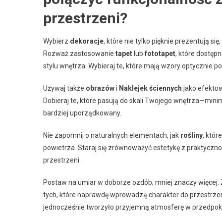
przestrzeni?
Wybierz
dekoracje
, które nie tylko pięknie prezentują 
Rozważ zastosowanie
tapet
lub
fototapet
, które dostęp
stylu wnętrza. Wybieraj te, które mają wzory optycznie po
Używaj także
obrazów
i
Naklejek ściennych
jako efektow
Dobieraj te, które pasują do skali Twojego wnętrza—mini
bardziej uporządkowany.
Nie zapomnij o naturalnych elementach, jak
rośliny
, któr
powietrza. Staraj się zrównoważyć estetykę z praktyczno
przestrzeni.
Postaw na umiar w doborze ozdób; mniej znaczy więcej. 
tych, które naprawdę wprowadzą charakter do przestrzeni
jednocześnie tworzyło przyjemną atmosferę w przedpok