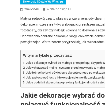
Dekoracje I Detale We Wnętrzu
Wertikodesign.pl
2026-04-07
Mały przedpokój często staje się wyzwaniem, gdy chcemy
dekoracje, możesz nie tylko wzbogacić przestrzeń wizualn
fototapety, obrazy czy naklejki ścienne to doskonałe roz
Odpowiednio dobrane dekoracje mogą całkowicie odmieni
powiększając. Warto zatem przyjrzeć się, jak różnorod
W tym artykule przeczytasz
Jakie dekoracje wybrać do małego przedpokoju, aby połąc
Jak wykorzystać meble i systemy przechowywania w mały
Jak dobrać kolory i oświetlenie dla optycznego powiększe
Jak zastosować lustra i dekoracje ścienne dla zwiększenia
Jakie dodatki i akcesoria poprawiają funkcjonalność i est
Jakie dekoracje wybrać d
połączyć funkcjonalność