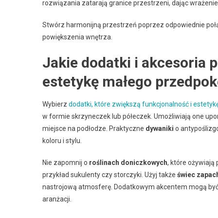
rozwiązania zatarają granice przestrzeni, dając wrażenie l
Stwórz harmonijną przestrzeń poprzez odpowiednie połą
powiększenia wnętrza.
Jakie dodatki i akcesoria 
estetykę małego przedpok
Wybierz
dodatki, które zwiększą funkcjonalność i estetyk
w formie skrzyneczek lub półeczek. Umożliwiają one upo
miejsce na podłodze. Praktyczne
dywaniki
o antypoślizgo
koloru i stylu.
Nie zapomnij o
roślinach doniczkowych
, które ożywiają
przykład sukulenty czy storczyki. Użyj także
świec zapa
nastrojową atmosferę. Dodatkowym akcentem mogą by
aranżacji.