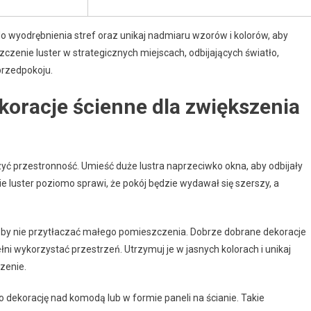
do wyodrębnienia stref oraz unikaj nadmiaru wzorów i kolorów, aby
zenie luster w strategicznych miejscach, odbijających światło,
rzedpokoju.
ekoracje ścienne dla zwiększenia
yć przestronność. Umieść duże lustra naprzeciwko okna, aby odbijały
ie luster poziomo sprawi, że pokój będzie wydawał się szerszy, a
cji, by nie przytłaczać małego pomieszczenia. Dobrze dobrane dekoracje
 wykorzystać przestrzeń. Utrzymuj je w jasnych kolorach i unikaj
zenie.
o dekorację nad komodą lub w formie paneli na ścianie. Takie