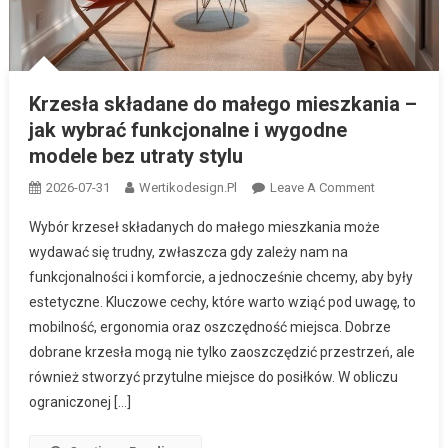
Krzesła składane do małego mieszkania –
jak wybrać funkcjonalne i wygodne
modele bez utraty stylu
On
2026-07-31
Wertikodesign.pl
Leave A Comment
Krzesła
Wybór krzeseł składanych do małego mieszkania może
Składane
wydawać się trudny, zwłaszcza gdy zależy nam na
Do
funkcjonalności i komforcie, a jednocześnie chcemy, aby były
Małego
estetyczne. Kluczowe cechy, które warto wziąć pod uwagę, to
Mieszkania
–
mobilność, ergonomia oraz oszczędność miejsca. Dobrze
Jak
dobrane krzesła mogą nie tylko zaoszczędzić przestrzeń, ale
Wybrać
również stworzyć przytulne miejsce do posiłków. W obliczu
Funkcjonaln
ograniczonej […]
I
Wygodne