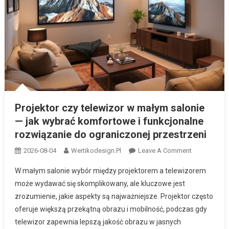
Projektor czy telewizor w małym salonie — jak wybrać komfortowe i
funkcjonalne rozwiązanie do ograniczonej przestrzeni
Projektor czy telewizor w małym salonie
— jak wybrać komfortowe i funkcjonalne
rozwiązanie do ograniczonej przestrzeni
On
2026-08-04
Wertikodesign.pl
Leave A Comment
Projektor
W małym salonie wybór między projektorem a telewizorem
Czy
może wydawać się skomplikowany, ale kluczowe jest
Telewizor
zrozumienie, jakie aspekty są najważniejsze. Projektor często
W
oferuje większą przekątną obrazu i mobilność, podczas gdy
Małym
Salonie
telewizor zapewnia lepszą jakość obrazu w jasnych