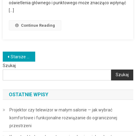
oświetlenia głównego i punktowego może znacząco wpłynąć
[…]
Continue Reading
Nawigacja
Starsze wpisy
Szukaj
po
Szukaj
wpisach
OSTATNIE WPISY
Projektor czy telewizor w małym salonie — jak wybrać
komfortowe i funkcjonalne rozwiązanie do ograniczonej
przestrzeni