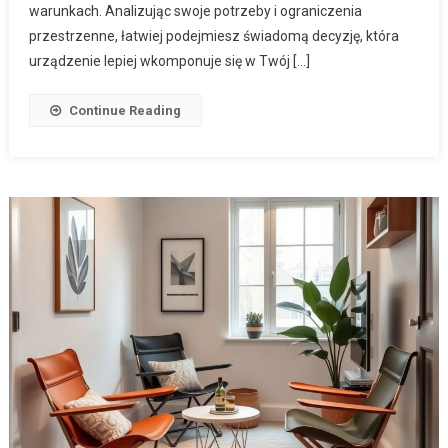
—
warunkach. Analizując swoje potrzeby i ograniczenia
Jak
przestrzenne, łatwiej podejmiesz świadomą decyzję, która
Wybrać
urządzenie lepiej wkomponuje się w Twój […]
Komfortowe
I
Continue Reading
Funkcjonaln
Rozwiązanie
Do
Ograniczone
Przestrzeni