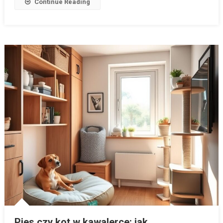
Continue Reading
Modele
Bez
Utraty
Stylu
Pies czy kot w kawalerce: jak