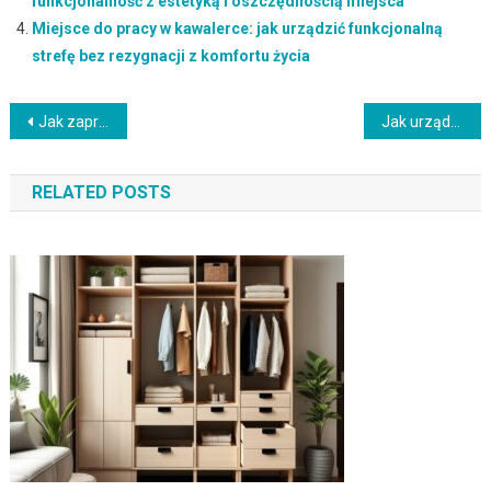
funkcjonalność z estetyką i oszczędnością miejsca
Miejsce do pracy w kawalerce: jak urządzić funkcjonalną
strefę bez rezygnacji z komfortu życia
Nawigacja
Jak zaprojektować małą sypialnię w mieszkaniu, by była funkcjonalna i przytulna
Jak urządzić mały salon w mieszkaniu, by łączył funkcjonalność z przestrzenią i stylem
wpisu
RELATED POSTS