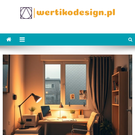
Skip
to
content
WertikoDesign.pl
Wertiko