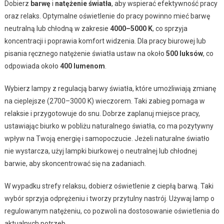
Dobierz
barwę
i
natężenie światła
, aby wspierać efektywność pracy
oraz relaks. Optymalne oświetlenie do pracy powinno mieć barwę
neutralną lub chłodną w zakresie
4000–5000 K
, co sprzyja
koncentracji i poprawia komfort widzenia. Dla pracy biurowej lub
pisania ręcznego natężenie światła ustaw na około
500 luksów
, co
odpowiada około
400 lumenom
.
Wybierz lampy z regulacją barwy światła, które umożliwiają zmianę
na cieplejsze (2700–3000 K) wieczorem. Taki zabieg pomaga w
relaksie i przygotowuje do snu. Dobrze zaplanuj miejsce pracy,
ustawiając biurko w pobliżu naturalnego światła, co ma pozytywny
wpływ na Twoją energię i samopoczucie. Jeżeli naturalne światło
nie wystarcza, użyj lampki biurkowej o neutralnej lub chłodnej
barwie, aby skoncentrować się na zadaniach.
W wypadku strefy relaksu, dobierz oświetlenie z ciepłą barwą. Taki
wybór sprzyja odprężeniu i tworzy przytulny nastrój. Używaj lamp o
regulowanym natężeniu, co pozwoli na dostosowanie oświetlenia do
aktualnych potrzeb.