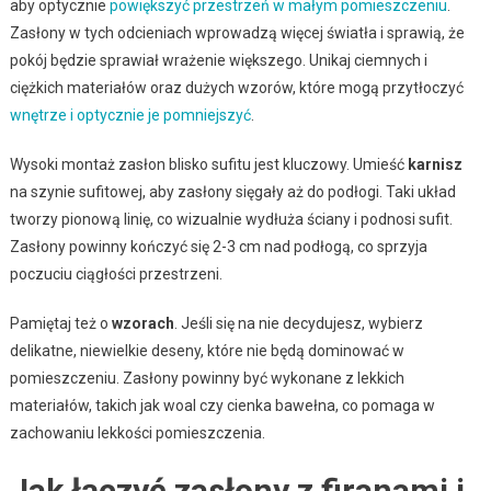
aby optycznie
powiększyć przestrzeń w małym pomieszczeniu
.
Zasłony w tych odcieniach wprowadzą więcej światła i sprawią, że
pokój będzie sprawiał wrażenie większego. Unikaj ciemnych i
ciężkich materiałów oraz dużych wzorów, które mogą przytłoczyć
wnętrze i optycznie je pomniejszyć
.
Wysoki montaż zasłon blisko sufitu jest kluczowy. Umieść
karnisz
na szynie sufitowej, aby zasłony sięgały aż do podłogi. Taki układ
tworzy pionową linię, co wizualnie wydłuża ściany i podnosi sufit.
Zasłony powinny kończyć się 2-3 cm nad podłogą, co sprzyja
poczuciu ciągłości przestrzeni.
Pamiętaj też o
wzorach
. Jeśli się na nie decydujesz, wybierz
delikatne, niewielkie deseny, które nie będą dominować w
pomieszczeniu. Zasłony powinny być wykonane z lekkich
materiałów, takich jak woal czy cienka bawełna, co pomaga w
zachowaniu lekkości pomieszczenia.
Jak łączyć zasłony z firanami i