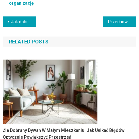
organizację
Nawigacja
Jak dobrać oświetlenie do małego mieszkania, by optycznie powiększyć i uporządkować przestrzeń?
Przechowywanie sprzętu do sprzątania w małym mieszkaniu: praktyczne pomysły na porządek i bezpieczeństwo
wpisu
RELATED POSTS
Źle Dobrany Dywan W Małym Mieszkaniu: Jak Unikać Błędów I
Optycznie Powiększyć Przestrzeń