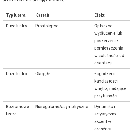
Typ lustra
Kształt
Efekt
Duże lustro
Prostokątne
Optyczne
wydłużenie lub
poszerzenie
pomieszczenia
w zależności od
orientacji
Duże lustro
Okrągłe
Łagodzenie
kanciastości
wnętrz, nadające
przytulności
Bezramowe
Nieregularne/asymetryczne
Dynamika i
lustro
artystyczny
akcent w
aranżacji