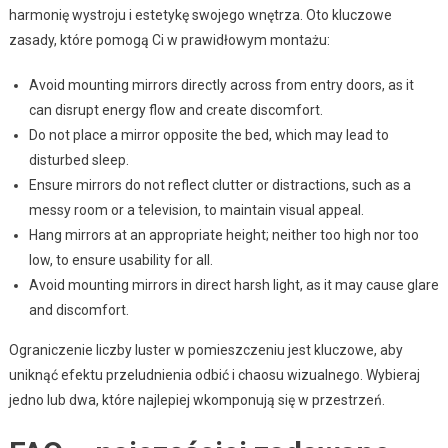
harmonię wystroju i estetykę swojego wnętrza. Oto kluczowe
zasady, które pomogą Ci w prawidłowym montażu:
Avoid mounting mirrors directly across from entry doors, as it
can disrupt energy flow and create discomfort.
Do not place a mirror opposite the bed, which may lead to
disturbed sleep.
Ensure mirrors do not reflect clutter or distractions, such as a
messy room or a television, to maintain visual appeal.
Hang mirrors at an appropriate height; neither too high nor too
low, to ensure usability for all.
Avoid mounting mirrors in direct harsh light, as it may cause glare
and discomfort.
Ograniczenie liczby luster w pomieszczeniu jest kluczowe, aby
uniknąć efektu przeludnienia odbić i chaosu wizualnego. Wybieraj
jedno lub dwa, które najlepiej wkomponują się w przestrzeń.