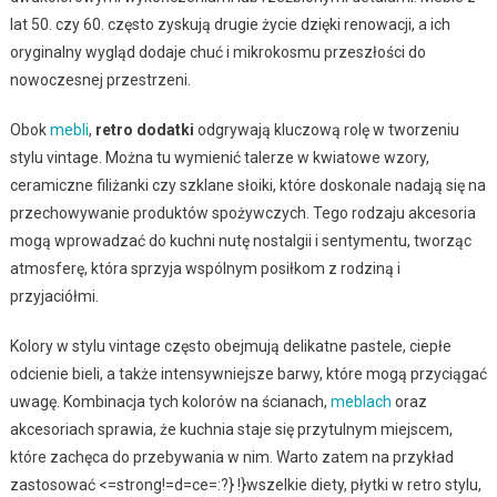
lat 50. czy 60. często zyskują drugie życie dzięki renowacji, a ich
oryginalny wygląd dodaje chuć i mikrokosmu przeszłości do
nowoczesnej przestrzeni.
Obok
mebli
,
retro dodatki
odgrywają kluczową rolę w tworzeniu
stylu vintage. Można tu wymienić talerze w kwiatowe wzory,
ceramiczne filiżanki czy szklane słoiki, które doskonale nadają się na
przechowywanie produktów spożywczych. Tego rodzaju akcesoria
mogą wprowadzać do kuchni nutę nostalgii i sentymentu, tworząc
atmosferę, która sprzyja wspólnym posiłkom z rodziną i
przyjaciółmi.
Kolory w stylu vintage często obejmują delikatne pastele, ciepłe
odcienie bieli, a także intensywniejsze barwy, które mogą przyciągać
uwagę. Kombinacja tych kolorów na ścianach,
meblach
oraz
akcesoriach sprawia, że kuchnia staje się przytulnym miejscem,
które zachęca do przebywania w nim. Warto zatem na przykład
zastosować <=strong!=d=ce=:?} !}wszelkie diety, płytki w retro stylu,