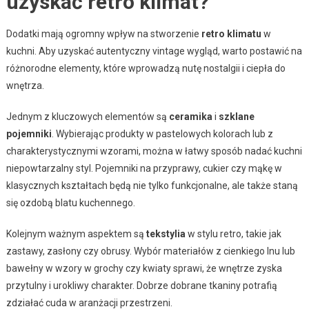
uzyskać retro klimat?
Dodatki mają ogromny wpływ na stworzenie
retro klimatu
w
kuchni. Aby uzyskać autentyczny vintage wygląd, warto postawić na
różnorodne elementy, które wprowadzą nutę nostalgii i ciepła do
wnętrza.
Jednym z kluczowych elementów są
ceramika
i
szklane
pojemniki
. Wybierając produkty w pastelowych kolorach lub z
charakterystycznymi wzorami, można w łatwy sposób nadać kuchni
niepowtarzalny styl. Pojemniki na przyprawy, cukier czy mąkę w
klasycznych kształtach będą nie tylko funkcjonalne, ale także staną
się ozdobą blatu kuchennego.
Kolejnym ważnym aspektem są
tekstylia
w stylu retro, takie jak
zastawy, zasłony czy obrusy. Wybór materiałów z cienkiego lnu lub
bawełny w wzory w grochy czy kwiaty sprawi, że wnętrze zyska
przytulny i urokliwy charakter. Dobrze dobrane tkaniny potrafią
zdziałać cuda w aranżacji przestrzeni.