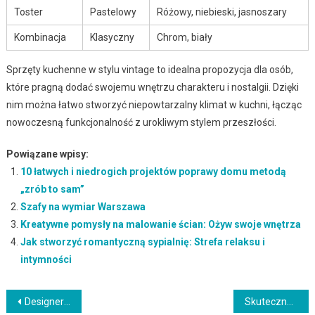
Toster
Pastelowy
Różowy, niebieski, jasnoszary
Kombinacja
Klasyczny
Chrom, biały
Sprzęty kuchenne w stylu vintage to idealna propozycja dla osób,
które pragną dodać swojemu wnętrzu charakteru i nostalgii. Dzięki
nim można łatwo stworzyć niepowtarzalny klimat w kuchni, łącząc
nowoczesną funkcjonalność z urokliwym stylem przeszłości.
Powiązane wpisy:
10 łatwych i niedrogich projektów poprawy domu metodą
„zrób to sam”
Szafy na wymiar Warszawa
Kreatywne pomysły na malowanie ścian: Ożyw swoje wnętrza
Jak stworzyć romantyczną sypialnię: Strefa relaksu i
intymności
Nawigacja
Designerskie meble: Jak wybrać oryginalne i funkcjonalne elementy
Skuteczne pozycjonowanie sklepów internetowych: Jak zwiększyć widoczność i ruch na stronie