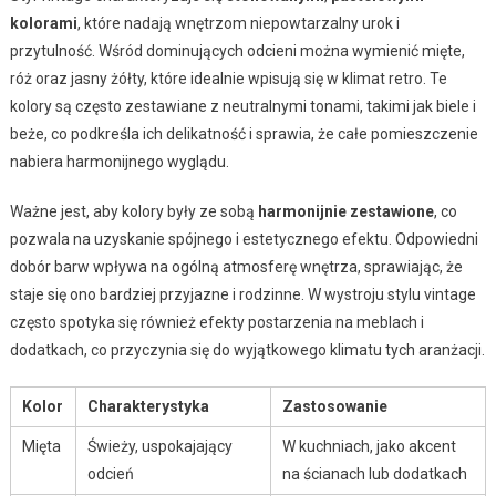
kolorami
, które nadają wnętrzom niepowtarzalny urok i
przytulność. Wśród dominujących odcieni można wymienić mięte,
róż oraz jasny żółty, które idealnie wpisują się w klimat retro. Te
kolory są często zestawiane z neutralnymi tonami, takimi jak biele i
beże, co podkreśla ich delikatność i sprawia, że całe pomieszczenie
nabiera harmonijnego wyglądu.
Ważne jest, aby kolory były ze sobą
harmonijnie zestawione
, co
pozwala na uzyskanie spójnego i estetycznego efektu. Odpowiedni
dobór barw wpływa na ogólną atmosferę wnętrza, sprawiając, że
staje się ono bardziej przyjazne i rodzinne. W wystroju stylu vintage
często spotyka się również efekty postarzenia na meblach i
dodatkach, co przyczynia się do wyjątkowego klimatu tych aranżacji.
Kolor
Charakterystyka
Zastosowanie
Mięta
Świeży, uspokajający
W kuchniach, jako akcent
odcień
na ścianach lub dodatkach