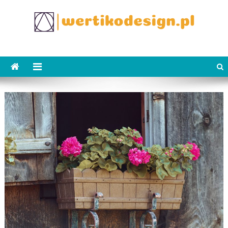
Skip
to
content
WertikoDesign.pl
Wertiko