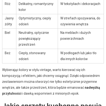
Róż
Delikatny, romantyczny
W tekstyliach i dekoracjach
kolor
Jasny
Optymistyczny, ciepły
W strefach spożywania, do
żółty
odcień
ożywienia wnętrza
Biel
Neutralny, optycznie
Na meblach i dużych
powiększający
powierzchniach
przestrzeń
Beż
Ciepły, stonowany
W podłogach lub jako tło
odcień
dla innych kolorów
Wybierając kolory w stylu vintage, warto kierować się ich
kompozycją i efektem, jaki chcemy osiągnąć. Dzięki odpowiednim
zestawieniom można stworzyć nie tylko estetycznie przyjemne
wnętrze, ale także przestrzeń, która będzie emanować
nadwyżką
przytulności
i dawką wspomnień z minionych epok.
Jakie sprzęty kuchenne pasują