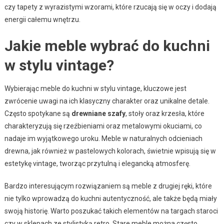
czy tapety z wyrazistymi wzorami, które rzucają się w oczy i dodają
energii całemu wnętrzu.
Jakie meble wybrać do kuchni
w stylu vintage?
Wybierając meble do kuchni w stylu vintage, kluczowe jest
zwrócenie uwagi na ich klasyczny charakter oraz unikalne detale.
Często spotykane są
drewniane szafy
, stoły oraz krzesła, które
charakteryzują się rzeźbieniami oraz metalowymi okuciami, co
nadaje im wyjątkowego uroku. Meble w naturalnych odcieniach
drewna, jak również w pastelowych kolorach, świetnie wpisują się w
estetykę vintage, tworząc przytulną i elegancką atmosferę.
Bardzo interesującym rozwiązaniem są meble z drugiej ręki, które
nie tylko wprowadzą do kuchni autentyczność, ale także będą miały
swoją historię. Warto poszukać takich elementów na targach staroci
czy w sklepach ze stylistyką retro. Stare meble można często