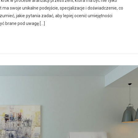
rok w procesie aranżacji przestrzeni, która ma być nie tylko
t ma swoje unikalne podejście, specjalizacje i doświadczenie, co
ieć, jakie pytania zadać, aby lepiej ocenić umiejętności
 być brane pod uwagę […]