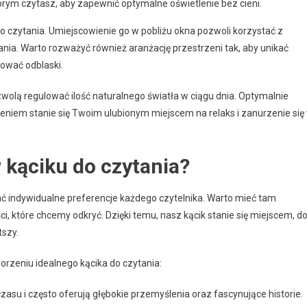
órym czytasz, aby zapewnić optymalne oświetlenie bez cieni.
o czytania. Umiejscowienie go w pobliżu okna pozwoli korzystać z
nia. Warto rozważyć również aranżację przestrzeni tak, aby unikać
ować odblaski.
zwolą regulować ilość naturalnego światła w ciągu dnia. Optymalnie
eniem stanie się Twoim ulubionym miejscem na relaks i zanurzenie się
 kąciku do czytania?
ać indywidualne preferencje każdego czytelnika. Warto mieć tam
ści, które chcemy odkryć. Dzięki temu, nasz kącik stanie się miejscem, d
tszy.
worzeniu idealnego kącika do czytania:
czasu i często oferują głębokie przemyślenia oraz fascynujące historie.