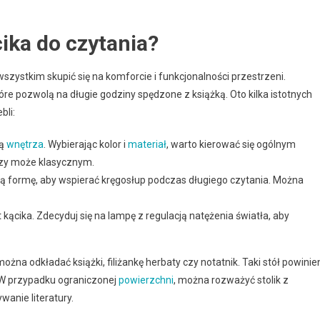
ika do czytania?
wszystkim skupić się na komforcie i funkcjonalności przestrzeni.
e pozwolą na długie godziny spędzone z książką. Oto kilka istotnych
bli:
tą
wnętrza
. Wybierając kolor i
materiał
, warto kierować się ogólnym
czy może klasycznym.
ą formę, aby wspierać kręgosłup podczas długiego czytania. Można
ącika. Zdecyduj się na lampę z regulacją natężenia światła, aby
na odkładać książki, filiżankę herbaty czy notatnik. Taki stół powinie
. W przypadku ograniczonej
powierzchni
, można rozważyć stolik z
anie literatury.