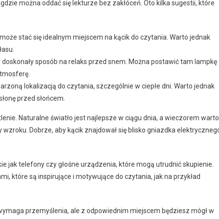
, gdzie można oddać się lekturze bez zakłóceń. Oto kilka sugestii, które
może stać się idealnym miejscem na kącik do czytania. Warto jednak
łasu.
 to doskonały sposób na relaks przed snem. Można postawić tam lampkę
atmosferę.
zoną lokalizacją do czytania, szczególnie w ciepłe dni. Warto jednak
słonę przed słońcem.
enie. Naturalne światło jest najlepsze w ciągu dnia, a wieczorem warto
y wzroku. Dobrze, aby kącik znajdował się blisko gniazdka elektryczneg
akie jak telefony czy głośne urządzenia, które mogą utrudnić skupienie.
, które są inspirujące i motywujące do czytania, jak na przykład
ry wymaga przemyślenia, ale z odpowiednim miejscem będziesz mógł w