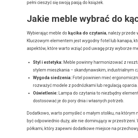
pełni cieszyć się swoją pasją do książek.
Jakie meble wybrać do kąc
Wybierając meble do
kącika do czytania
, należy przede 
Kluczowym elementem jest wygodny fotel lub kanapa, któr
aspektów, które warto wziąć pod uwagę przy wyborze me
Styl i estetyka:
Meble powinny harmonizować z resz
stylem mieszkania – skandynawskim, industrialnym 
Wygoda siedzenia:
Fotel powinien mieć ergonomiczn
rozważyć modele z podnóżkami lub regulacją oparcia.
Oświetlenie:
Lampa do czytania to niezbędny element k
dostosować je do pory dnia i własnych potrzeb.
Dodatkowo, warto pomyśleć o małym stoliku, na którym moż
być odpowiednio duży, ale nie dominujący w przestrzeni
półkami, który zapewni dodatkowe miejsce na przechowyw