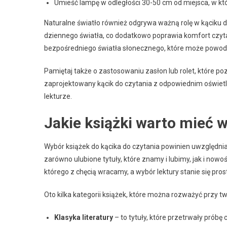
Umieść lampę w odległości 30-50 cm od miejsca, w kt
Naturalne światło również odgrywa ważną rolę w kąciku d
dziennego światła, co dodatkowo poprawia komfort czyta
bezpośredniego światła słonecznego, które może powod
Pamiętaj także o zastosowaniu zasłon lub rolet, które po
zaprojektowany kącik do czytania z odpowiednim oświetl
lekturze.
Jakie książki warto mieć w
Wybór książek do kącika do czytania powinien uwzględni
zarówno ulubione tytuły, które znamy i lubimy, jak i nowo
którego z chęcią wracamy, a wybór lektury stanie się pros
Oto kilka kategorii książek, które można rozważyć przy t
Klasyka literatury
– to tytuły, które przetrwały próbę 