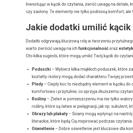
Inwestując w kącik do czytania, zwróć uwagę na detale, 
czy zasłony. Te elementy nie tylko podniosą komfort, ale
Jakie dodatki umilić kącik
Dodatki odgrywają kluczową rolę w tworzeniu przytulneg
warto zwrócić uwagę na ich
funkcjonalność
oraz
estety
Oto kilka sugestii, które mogą umilić Twój kącik do czytani
Poduszki
– Wybierz kilka miękkich poduszek, które 
kształty i kolory mogą dodać charakteru Twojej przest
Pledy
– Ciepły koc to niezbędny element w kąciku do c
komfortowo i przytulnie, co sprzyja dłuższemu czytan
Rośliny
– Zieleń w pomieszczeniu ma nie tylko walor
rośliny, które są łatwe w pielęgnacji, jak np. sukulent,
Obrazy lub plakaty
– Ściany mogą wpłynąć na nastrój 
literackie, które będą Cię inspirować podczas czytania.
Oświetlenie
– Dobre oświetlenie jest kluczowe dla ko