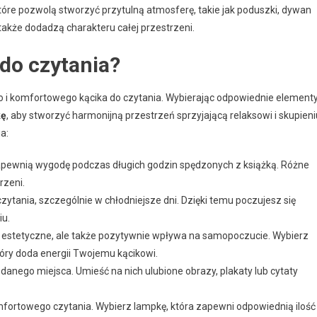
które pozwolą stworzyć przytulną atmosferę, takie jak poduszki, dywan
 także dodadzą charakteru całej przestrzeni.
 do czytania?
o i komfortowego kącika do czytania. Wybierając odpowiednie elementy
kę
, aby stworzyć harmonijną przestrzeń sprzyjającą relaksowi i skupieni
a:
zapewnią wygodę podczas długich godzin spędzonych z książką. Różne
rzeni.
zytania, szczególnie w chłodniejsze dni. Dzięki temu poczujesz się
iu.
y estetyczne, ale także pozytywnie wpływa na samopoczucie. Wybierz
 który doda energii Twojemu kącikowi.
danego miejsca. Umieść na nich ulubione obrazy, plakaty lub cytaty
mfortowego czytania. Wybierz lampkę, która zapewni odpowiednią ilość