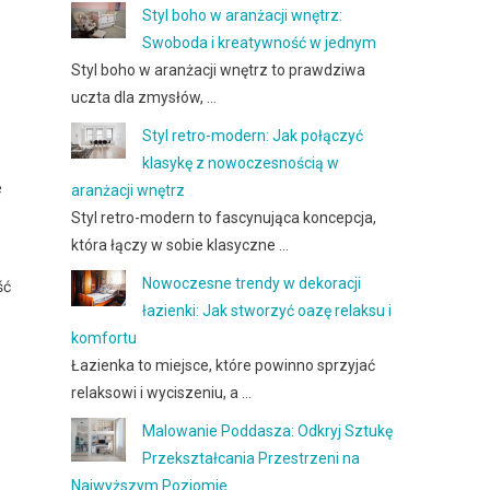
Styl boho w aranżacji wnętrz:
Swoboda i kreatywność w jednym
Styl boho w aranżacji wnętrz to prawdziwa
uczta dla zmysłów, …
Styl retro-modern: Jak połączyć
klasykę z nowoczesnością w
e
aranżacji wnętrz
Styl retro-modern to fascynująca koncepcja,
która łączy w sobie klasyczne …
Nowoczesne trendy w dekoracji
ść
łazienki: Jak stworzyć oazę relaksu i
komfortu
Łazienka to miejsce, które powinno sprzyjać
relaksowi i wyciszeniu, a …
Malowanie Poddasza: Odkryj Sztukę
Przekształcania Przestrzeni na
Najwyższym Poziomie