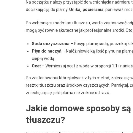
Na początku należy przystąpić do wchłonięcia nadmiaru tł
dociskając ją do plamy.
Unikaj pocierania
, ponieważ może
Po wchłonięciu nadmiaru tłuszczu, warto zastosować od
mogą być równie skuteczne jak profesjonalne środki. Ot
Soda oczyszczona
– Posyp plamę sodą, poczekaj kilk
Płyn do naczyń
– Nałóż niewielką ilość płynu na plamę
ciepłą wodą.
Ocet
– Wymieszaj ocet z wodą w proporcji 1:1 i nani
Po zastosowaniu którejkolwiek z tych metod, zaleca się 
resztki tłuszczu oraz środków czyszczących. Pamiętaj, ż
zniechęcaj się, jeśli plama nie zniknie od razu.
Jakie domowe sposoby są
tłuszczu?