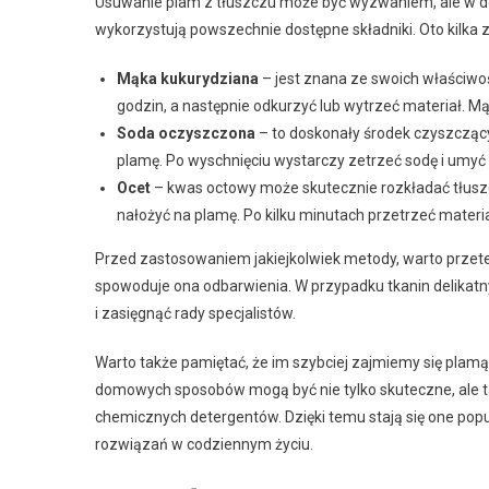
Usuwanie plam z tłuszczu może być wyzwaniem, ale w d
wykorzystują powszechnie dostępne składniki. Oto kilka z
Mąka kukurydziana
– jest znana ze swoich właściwo
godzin, a następnie odkurzyć lub wytrzeć materiał. 
Soda oczyszczona
– to doskonały środek czyszczący
plamę. Po wyschnięciu wystarczy zetrzeć sodę i umyć
Ocet
– kwas octowy może skutecznie rozkładać tłuszc
nałożyć na plamę. Po kilku minutach przetrzeć materi
Przed zastosowaniem jakiejkolwiek metody, warto przetes
spowoduje ona odbarwienia. W przypadku tkanin delikatny
i zasięgnąć rady specjalistów.
Warto także pamiętać, że im szybciej zajmiemy się plamą
domowych sposobów mogą być nie tylko skuteczne, ale ta
chemicznych detergentów. Dzięki temu stają się one po
rozwiązań w codziennym życiu.