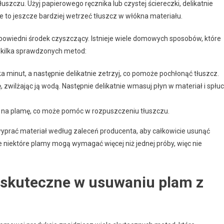
uszczu. Użyj papierowego ręcznika lub czystej ściereczki, delikatnie
 to jeszcze bardziej wetrzeć tłuszcz w włókna materiału.
powiedni środek czyszczący. Istnieje wiele domowych sposobów, które
o kilka sprawdzonych metod:
a minut, a następnie delikatnie zetrzyj, co pomoże pochłonąć tłuszcz.
, zwilżając ją wodą. Następnie delikatnie wmasuj płyn w materiał i spłu
eś na plamę, co może pomóc w rozpuszczeniu tłuszczu.
wyprać materiał według zaleceń producenta, aby całkowicie usunąć
e niektóre plamy mogą wymagać więcej niż jednej próby, więc nie
 skuteczne w usuwaniu plam z