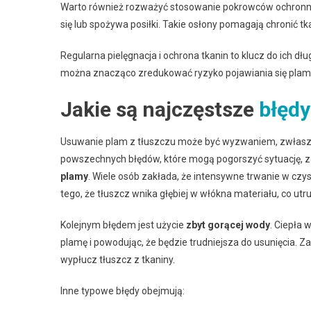
Warto również rozważyć stosowanie pokrowców ochronnyc
się lub spożywa posiłki. Takie osłony pomagają chronić t
Regularna pielęgnacja i ochrona tkanin to klucz do ich 
można znacząco zredukować ryzyko pojawiania się plam 
Jakie są najczęstsze
błędy
Usuwanie plam z tłuszczu może być wyzwaniem, zwłaszcza
powszechnych błędów, które mogą pogorszyć sytuację, z
plamy
. Wiele osób zakłada, że intensywne trwanie w czy
tego, że tłuszcz wnika głębiej w włókna materiału, co utr
Kolejnym błędem jest użycie
zbyt gorącej wody
. Ciepła 
plamę i powodując, że będzie trudniejsza do usunięcia. Z
wypłucz tłuszcz z tkaniny.
Inne typowe błędy obejmują: