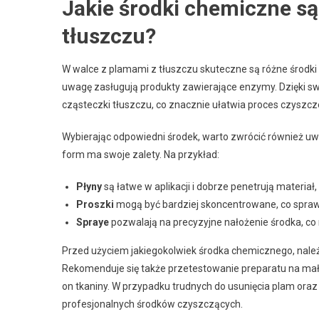
Jakie środki chemiczne są
tłuszczu?
W walce z plamami z tłuszczu skuteczne są różne środk
uwagę zasługują produkty zawierające enzymy. Dzięki s
cząsteczki tłuszczu, co znacznie ułatwia proces czyszcz
Wybierając odpowiedni środek, warto zwrócić również uwa
form ma swoje zalety. Na przykład:
Płyny
są łatwe w aplikacji i dobrze penetrują materia
Proszki
mogą być bardziej skoncentrowane, co sprawi
Spraye
pozwalają na precyzyjne nałożenie środka, c
Przed użyciem jakiegokolwiek środka chemicznego, należy
Rekomenduje się także przetestowanie preparatu na małej
on tkaniny. W przypadku trudnych do usunięcia plam ora
profesjonalnych środków czyszczących.