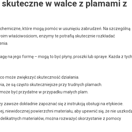
 skuteczne w walce z plamami z
i chemiczne, które mogą pomóc w usunięciu zabrudzeń. Na szczególną
woim właściwościom, enzymy te potrafią skutecznie rozkładać
enia.
gę na jego formę – mogą to być płyny, proszki lub spraye. Każda z tyc
ł, co może zwiększyć skuteczność działania.
a, że są często skuteczniejsze przy trudnych plamach.
o może być przydatne w przypadku małych plam.
 zawsze dokładnie zapoznać się z instrukcją obsługi na etykiecie.
, niewidocznej powierzchni materiału, aby upewnić się, że nie uszkodz
z delikatnych materiałów, można rozważyć skorzystanie z pomocy