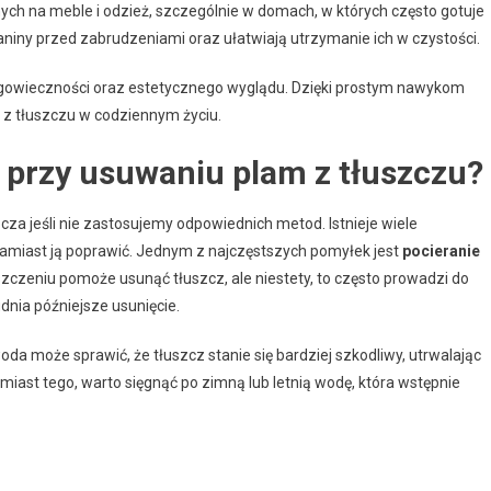
h na meble i odzież, szczególnie w domach, w których często gotuje
kaniny przed zabrudzeniami oraz ułatwiają utrzymanie ich w czystości.
długowieczności oraz estetycznego wyglądu. Dzięki prostym nawykom
z tłuszczu w codziennym życiu.
przy usuwaniu plam z tłuszczu?
 jeśli nie zastosujemy odpowiednich metod. Istnieje wiele
amiast ją poprawić. Jednym z najczęstszych pomyłek jest
pocieranie
szczeniu pomoże usunąć tłuszcz, ale niestety, to często prowadzi do
udnia późniejsze usunięcie.
woda może sprawić, że tłuszcz stanie się bardziej szkodliwy, utrwalając
amiast tego, warto sięgnąć po zimną lub letnią wodę, która wstępnie