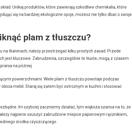
ład. Unikaj produktów, które zawierają szkodliwe chemikalia, które
dując się na bardziej ekologiczne opcje, możesz nie tylko dbać o swoje
niknąć plam z tłuszczu?
na tkaninach, należy przestrzegać kilku prostych zasad. Przede
ch jest kluczowe. Zabrudzenia, szczególnie te tłuste, mogą z czasem
 prania na później.
orącymi powierzchniami. Wiele plam z tłuszczu powstaje podczas
 obicia mebli. Staraj się zatem być ostrożnym w kuchni i stosować
ezbędne. Im szybciej zaczniemy działać, tym większa szansa na to, że
należy najpierw osuszyć zabrudzone miejsce papierowym ręcznikiem,
iedniego środka czyszczącego.