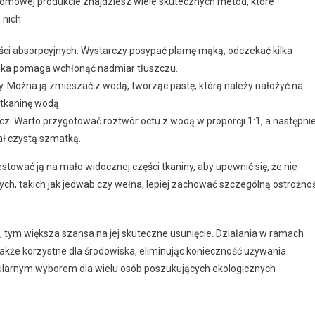
omowej produkcie znajdziesz wiele skutecznych metod, które
 nich:
ści absorpcyjnych. Wystarczy posypać plamę mąką, odczekać kilka
Mąka pomaga wchłonąć nadmiar tłuszczu.
. Można ją zmieszać z wodą, tworząc pastę, którą należy nałożyć na
 tkaninę wodą.
z. Warto przygotować roztwór octu z wodą w proporcji 1:1, a następni
ał czystą szmatką.
tować ją na mało widocznej części tkaniny, aby upewnić się, że nie
ch, takich jak jedwab czy wełna, lepiej zachować szczególną ostrożno
, tym większa szansa na jej skuteczne usunięcie. Działania w ramach
kże korzystne dla środowiska, eliminując konieczność używania
pularnym wyborem dla wielu osób poszukujących ekologicznych