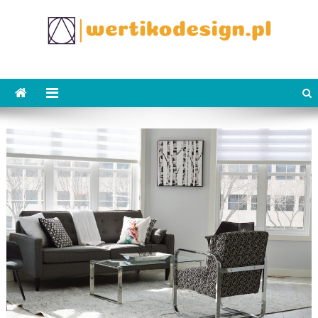
Skip
to
content
WertikoDesign.pl
Wertiko