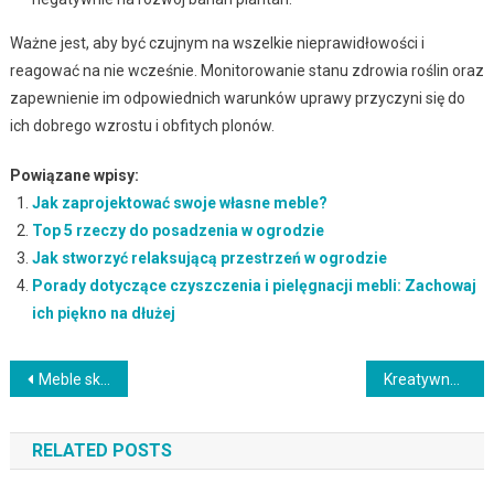
Ważne jest, aby być czujnym na wszelkie nieprawidłowości i
reagować na nie wcześnie. Monitorowanie stanu zdrowia roślin oraz
zapewnienie im odpowiednich warunków uprawy przyczyni się do
ich dobrego wzrostu i obfitych plonów.
Powiązane wpisy:
Jak zaprojektować swoje własne meble?
Top 5 rzeczy do posadzenia w ogrodzie
Jak stworzyć relaksującą przestrzeń w ogrodzie
Porady dotyczące czyszczenia i pielęgnacji mebli: Zachowaj
ich piękno na dłużej
Nawigacja
Meble sklep internetowy: Wygodne i funkcjonalne zakupy dla Twojego domu
Kreatywne pomysły na aranżację przestrzeni biurowej: Jak stworzyć miejsce sprzyjające produktywności i kreatywności
wpisu
RELATED POSTS