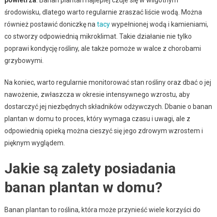
powietrza
. Banan plantan najlepiej czuje się w wilgotnym
środowisku, dlatego warto regularnie zraszać liście wodą. Można
również postawić doniczkę na
tacy
wypełnionej wodą i kamieniami,
co stworzy odpowiednią mikroklimat. Takie działanie nie tylko
poprawi kondycję rośliny, ale także pomoże w walce z chorobami
grzybowymi.
Na koniec, warto regularnie monitorować stan rośliny oraz dbać o jej
nawożenie, zwłaszcza w okresie intensywnego wzrostu, aby
dostarczyć jej niezbędnych składników odżywczych. Dbanie o banan
plantan w domu to proces, który wymaga czasu i uwagi, ale z
odpowiednią opieką można cieszyć się jego zdrowym wzrostem i
pięknym wyglądem.
Jakie są zalety posiadania
banan plantan w domu?
Banan plantan to roślina, która może przynieść wiele korzyści do