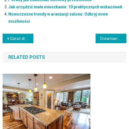
Jak urządzić małe mieszkanie: 10 praktycznych wskazówek
Nowoczesne trendy w aranżacji salonu: Odkryj nowe
możliwości
Nawigacja
Garaż drewniany – Trwałość, estetyka i funkcjonalność w jednym miejscu
Drewniane meble ogrodowe: Urok natury, trwałość i tajniki pielęgnacji
wpisu
RELATED POSTS