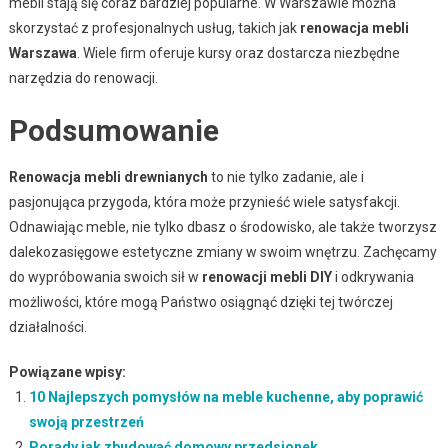
mebli stają się coraz bardziej popularne. W Warszawie można
skorzystać z profesjonalnych usług, takich jak
renowacja mebli
Warszawa
. Wiele firm oferuje kursy oraz dostarcza niezbędne
narzędzia do renowacji.
Podsumowanie
Renowacja mebli drewnianych
to nie tylko zadanie, ale i
pasjonująca przygoda, która może przynieść wiele satysfakcji.
Odnawiając meble, nie tylko dbasz o środowisko, ale także tworzysz
dalekozasięgowe estetyczne zmiany w swoim wnętrzu. Zachęcamy
do wypróbowania swoich sił w
renowacji mebli DIY
i odkrywania
możliwości, które mogą Państwo osiągnąć dzięki tej twórczej
działalności.
Powiązane wpisy:
10 Najlepszych pomysłów na meble kuchenne, aby poprawić
swoją przestrzeń
Porady jak zbudować domowy przedsionek