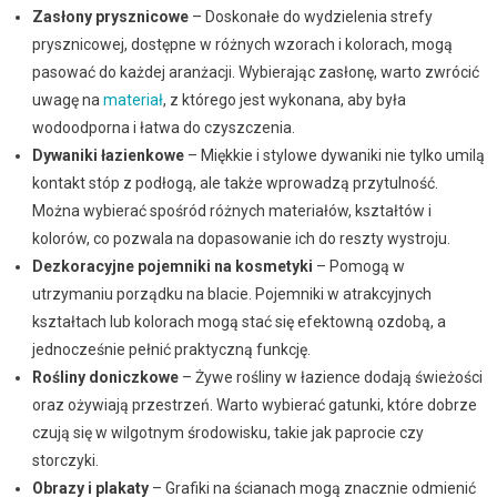
Zasłony prysznicowe
– Doskonałe do wydzielenia strefy
prysznicowej, dostępne w różnych wzorach i kolorach, mogą
pasować do każdej aranżacji. Wybierając zasłonę, warto zwrócić
uwagę na
materiał
, z którego jest wykonana, aby była
wodoodporna i łatwa do czyszczenia.
Dywaniki łazienkowe
– Miękkie i stylowe dywaniki nie tylko umilą
kontakt stóp z podłogą, ale także wprowadzą przytulność.
Można wybierać spośród różnych materiałów, kształtów i
kolorów, co pozwala na dopasowanie ich do reszty wystroju.
Dezkoracyjne pojemniki na kosmetyki
– Pomogą w
utrzymaniu porządku na blacie. Pojemniki w atrakcyjnych
kształtach lub kolorach mogą stać się efektowną ozdobą, a
jednocześnie pełnić praktyczną funkcję.
Rośliny doniczkowe
– Żywe rośliny w łazience dodają świeżości
oraz ożywiają przestrzeń. Warto wybierać gatunki, które dobrze
czują się w wilgotnym środowisku, takie jak paprocie czy
storczyki.
Obrazy i plakaty
– Grafiki na ścianach mogą znacznie odmienić