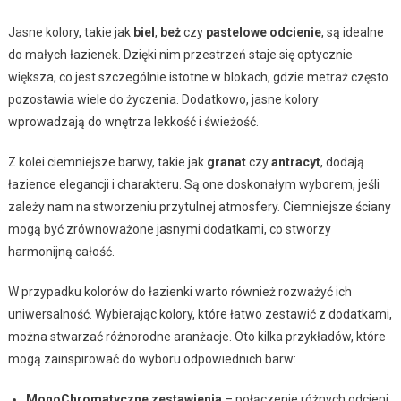
Jasne kolory, takie jak
biel
,
beż
czy
pastelowe odcienie
, są idealne
do małych łazienek. Dzięki nim przestrzeń staje się optycznie
większa, co jest szczególnie istotne w blokach, gdzie metraż często
pozostawia wiele do życzenia. Dodatkowo, jasne kolory
wprowadzają do wnętrza lekkość i świeżość.
Z kolei ciemniejsze barwy, takie jak
granat
czy
antracyt
, dodają
łazience elegancji i charakteru. Są one doskonałym wyborem, jeśli
zależy nam na stworzeniu przytulnej atmosfery. Ciemniejsze ściany
mogą być zrównoważone jasnymi dodatkami, co stworzy
harmonijną całość.
W przypadku kolorów do łazienki warto również rozważyć ich
uniwersalność. Wybierając kolory, które łatwo zestawić z dodatkami,
można stwarzać różnorodne aranżacje. Oto kilka przykładów, które
mogą zainspirować do wyboru odpowiednich barw:
MonoChromatyczne zestawienia
– połączenie różnych odcieni