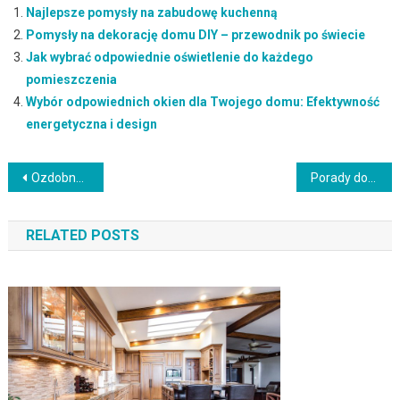
Najlepsze pomysły na zabudowę kuchenną
Pomysły na dekorację domu DIY – przewodnik po świecie
Jak wybrać odpowiednie oświetlenie do każdego
pomieszczenia
Wybór odpowiednich okien dla Twojego domu: Efektywność
energetyczna i design
Nawigacja
Ozdobne poduszki: Jak dodać koloru i wzorów do swojego salonu
Porady dotyczące wyboru i pielęgnacji drewnianych podłóg: Jak zachować ich naturalne piękno na długie lata
wpisu
RELATED POSTS