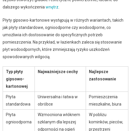
dalszego wykończenia
wnętrz
.
Płyty gipsowo-kartonowe występują w różnych wariantach, takich
jak płyty standardowe, ognioodporne czy wodoodporne, co
umożliwia ich dostosowanie do specyficznych potrzeb
pomieszczenia. Na przykład, w łazienkach zaleca się stosowanie
płyt wodoodpornych, które zmniejszają ryzyko uszkodzeń
spowodowanych wilgocią.
Typ płyty
Najważniejsze cechy
Najlepsze
gipsowo-
zastosowanie
kartonowej
Płyta
Uniwersalna i łatwa w
Pomieszczenia
standardowa
obróbce
mieszkalne, biura
Płyta
Wzmocniona włóknem
W pobliżu
ognioodporna
szklanym dla lepszej
kominków, pieców,
odporności na ogień
przestrzeni