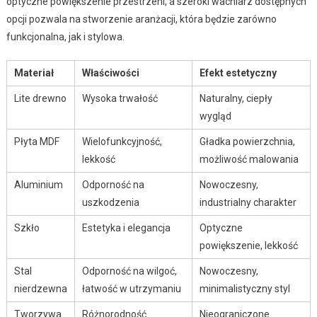
optyczne powiększenie przestrzeni, a szeroki wachlarz dostępnych
opcji pozwala na stworzenie aranżacji, która będzie zarówno
funkcjonalna, jak i stylowa.
Materiał
Właściwości
Efekt estetyczny
Lite drewno
Wysoka trwałość
Naturalny, ciepły
wygląd
Płyta MDF
Wielofunkcyjność,
Gładka powierzchnia,
lekkość
możliwość malowania
Aluminium
Odporność na
Nowoczesny,
uszkodzenia
industrialny charakter
Szkło
Estetyka i elegancja
Optyczne
powiększenie, lekkość
Stal
Odporność na wilgoć,
Nowoczesny,
nierdzewna
łatwość w utrzymaniu
minimalistyczny styl
Tworzywa
Różnorodność
Nieograniczone