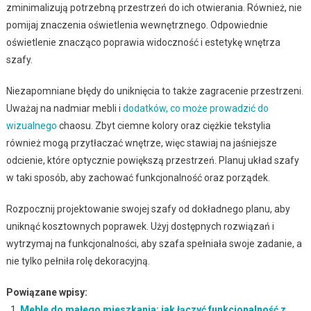
zminimalizują potrzebną przestrzeń do ich otwierania. Również, nie
pomijaj znaczenia oświetlenia wewnętrznego. Odpowiednie
oświetlenie znacząco poprawia widoczność i estetykę wnętrza
szafy.
Niezapomniane błędy do uniknięcia to także zagracenie przestrzeni.
Uważaj na nadmiar mebli i
dodatków, co może prowadzić do
wizualnego
chaosu. Zbyt ciemne kolory oraz ciężkie tekstylia
również mogą przytłaczać wnętrze, więc stawiaj na jaśniejsze
odcienie, które optycznie powiększą przestrzeń. Planuj układ szafy
w taki sposób, aby zachować funkcjonalność oraz porządek.
Rozpocznij projektowanie swojej szafy od dokładnego planu, aby
uniknąć kosztownych poprawek. Użyj dostępnych rozwiązań i
wytrzymaj na funkcjonalności, aby szafa spełniała swoje zadanie, a
nie tylko pełniła rolę dekoracyjną.
Powiązane wpisy:
Meble do małego mieszkania: jak łączyć funkcjonalność z