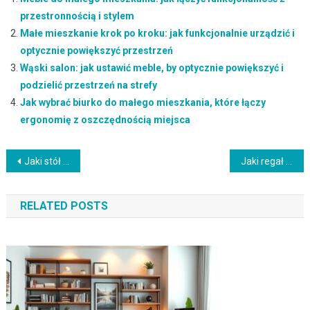
przestronnością i stylem
Małe mieszkanie krok po kroku: jak funkcjonalnie urządzić i
optycznie powiększyć przestrzeń
Wąski salon: jak ustawić meble, by optycznie powiększyć i
podzielić przestrzeń na strefy
Jak wybrać biurko do małego mieszkania, które łączy
ergonomię z oszczędnością miejsca
Nawigacja
Jaki stół wybrać do kawalerki – praktyczne porady dla małej przestrzeni i funkcjonalności
Jaki regał wybrać do małego mieszkania, by maksymalnie wykorzystać przestrzeń i stylowo ją zorganizować
wpisu
RELATED POSTS