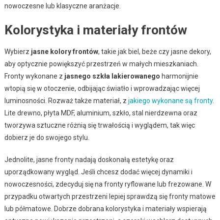
nowoczesne lub klasyczne aranżacje.
Kolorystyka i materiały frontów
Wybierz
jasne kolory frontów
, takie jak biel, beże czy jasne dekory,
aby optycznie powiększyć przestrzeń w małych mieszkaniach.
Fronty wykonane z
jasnego szkła lakierowanego
harmonijnie
wtopią się w otoczenie, odbijając światło i wprowadzając więcej
luminosności. Rozważ także materiał, z
jakiego wykonane są fronty
.
Lite drewno, płyta MDF, aluminium, szkło, stal nierdzewna oraz
tworzywa sztuczne różnią się trwałością i wyglądem, tak więc
dobierz je do swojego stylu.
Jednolite, jasne fronty nadają doskonałą estetykę oraz
uporządkowany wygląd. Jeśli chcesz dodać więcej dynamiki i
nowoczesności, zdecyduj się na fronty ryflowane lub frezowane. W
przypadku otwartych przestrzeni lepiej sprawdzą się fronty matowe
lub półmatowe. Dobrze dobrana kolorystyka i materiały wspierają