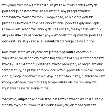
wpływających na wzrost roślin. Większość roślin doniczkowych
potrzebuje dostatecznej ilości światła, aby przeprowadzać
fotosyntezę. Warto zwrócić uwagę na to, że niektóre gatunki
preferują bezpośrednie nasłonecznienie, podczas gdy inne lepiej
rosną w miejscach zacienionych. Zazwyczaj, rośliny takie jak
fiołki
afrykańskie
czy
paprocie
będą wymagały mniej światła, podczas
gdy
kaktusy
i
większość sukulentów
preferują pełne słońce.
Kolejnym istotnym czynnikiem jest
temperatura
otoczenia.
Większość roślin doniczkowych najlepiej rozwija się w temperaturze
między 18 a 24 stopni Celsjusza. Warto pamiętać, że nagłe zmiany
temperatury, na przykład z powodu przeciągów lub bliskości źródeł
ciepła, mogą negatywnie wpłynąć na ich stan. Zimą, niektóre rośliny
mogą wymagać nieco niższej temperatury, ale nie powinny być
wystawiane na działanie mrozu.
Wreszcie,
wilgotność
powietrza jest równie ważna dla roślin. Wiele
tropikalnych gatunków roślin doniczkowych, jak
monstery
czy