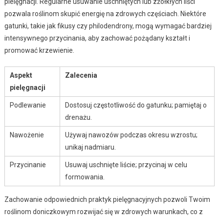
pielęgnacji. Regularne usuwanie uschniętych lub zżółkłych liści
pozwala roślinom skupić energię na zdrowych częściach. Niektóre
gatunki, takie jak fikusy czy philodendrony, mogą wymagać bardziej
intensywnego przycinania, aby zachować pożądany kształt i
promować krzewienie.
Aspekt
Zalecenia
pielęgnacji
Podlewanie
Dostosuj częstotliwość do gatunku; pamiętaj o
drenażu.
Nawożenie
Używaj nawozów podczas okresu wzrostu;
unikaj nadmiaru.
Przycinanie
Usuwaj uschnięte liście; przycinaj w celu
formowania.
Zachowanie odpowiednich praktyk pielęgnacyjnych pozwoli Twoim
roślinom doniczkowym rozwijać się w zdrowych warunkach, co z