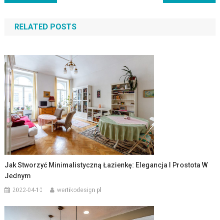
wpisu
RELATED POSTS
Jak Stworzyć Minimalistyczną Łazienkę: Elegancja I Prostota W
Jednym
2022-04-10
wertikodesign.pl