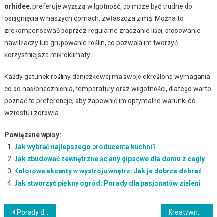
orhidee
, preferuje wyższą wilgotność, co może być trudne do
osiągnięcia w naszych domach, zwłaszcza zimą. Można to
zrekompensować poprzez regularne zraszanie liści, stosowanie
nawilżaczy lub grupowanie roślin, co pozwala im tworzyć
korzystniejsze mikroklimaty.
Każdy gatunek rośliny doniczkowej ma swoje określone wymagania
co do nasłonecznienia, temperatury oraz wilgotności, dlatego warto
poznać te preferencje, aby zapewnić im optymalne warunki do
wzrostu i zdrowia.
Powiązane wpisy:
Jak wybrać najlepszego producenta kuchni?
Jak zbudować zewnętrzne ściany gipsowe dla domu z cegły
Kolorowe akcenty w wystroju wnętrz: Jak je dobrze dobrać
Jak stworzyć piękny ogród: Porady dla pasjonatów zieleni
Nawigacja
Porady dotyczące wyboru i pielęgnacji drewnianych podłóg: Jak zachować ich naturalne piękno na długie lata
Kreatywne pomysły na dekorację ścian: Jak nadać im indywidualny charakter i wyrazistość