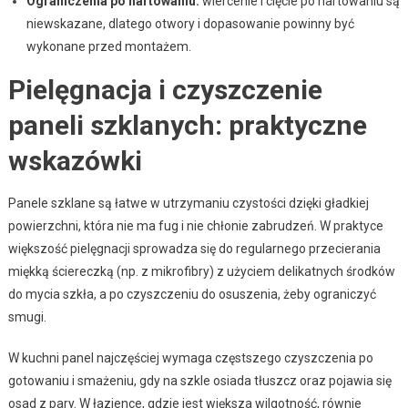
Ograniczenia po hartowaniu:
wiercenie i cięcie po hartowaniu są
niewskazane, dlatego otwory i dopasowanie powinny być
wykonane przed montażem.
Pielęgnacja i czyszczenie
paneli szklanych: praktyczne
wskazówki
Panele szklane są łatwe w utrzymaniu czystości dzięki gładkiej
powierzchni, która nie ma fug i nie chłonie zabrudzeń. W praktyce
większość pielęgnacji sprowadza się do regularnego przecierania
miękką ściereczką (np. z mikrofibry) z użyciem delikatnych środków
do mycia szkła, a po czyszczeniu do osuszenia, żeby ograniczyć
smugi.
W kuchni panel najczęściej wymaga częstszego czyszczenia po
gotowaniu i smażeniu, gdy na szkle osiada tłuszcz oraz pojawia się
osad z pary. W łazience, gdzie jest większa wilgotność, równie