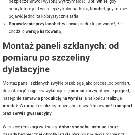
bezpieczeństwo i wysoką wytrzymałość;
Opti White
, gdy
priorytetem jest wierniejszy kolor nadruku;
lacobel
, gdy ma się
pojawić jednolita kolorystycznie tafla.
Sprawdzenie przy lacobel:
w opisie produktu potwierdź, że
chodzi o
wersję hartowaną
.
Montaż paneli szklanych: od
pomiaru po szczeliny
dylatacyjne
Montaż paneli szklanych zwykle przebiega jako proces „od pomiaru
do instalacji”: najpierw wykonuje się
pomiar
i przygotowuje
projekt
,
następnie zamawia
produkcję na wymiar
, a na końcu realizuje
montaż
. W ramach realizacji może obejmować to również
transport
oraz
serwis gwarancyjny
.
W trakcie realizacji ważne są:
dobór sposobu instalacji
oraz
zasady bezpiecznej obróbki szkła
. Ryzyko pęknięcia rośnie przy