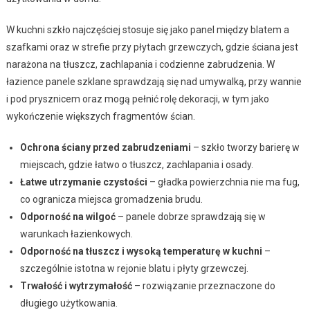
W kuchni szkło najczęściej stosuje się jako panel między blatem a
szafkami oraz w strefie przy płytach grzewczych, gdzie ściana jest
narażona na tłuszcz, zachlapania i codzienne zabrudzenia. W
łazience panele szklane sprawdzają się nad umywalką, przy wannie
i pod prysznicem oraz mogą pełnić rolę dekoracji, w tym jako
wykończenie większych fragmentów ścian.
Ochrona ściany przed zabrudzeniami
– szkło tworzy barierę w
miejscach, gdzie łatwo o tłuszcz, zachlapania i osady.
Łatwe utrzymanie czystości
– gładka powierzchnia nie ma fug,
co ogranicza miejsca gromadzenia brudu.
Odporność na wilgoć
– panele dobrze sprawdzają się w
warunkach łazienkowych.
Odporność na tłuszcz i wysoką temperaturę w kuchni
–
szczególnie istotna w rejonie blatu i płyty grzewczej.
Trwałość i wytrzymałość
– rozwiązanie przeznaczone do
długiego użytkowania.