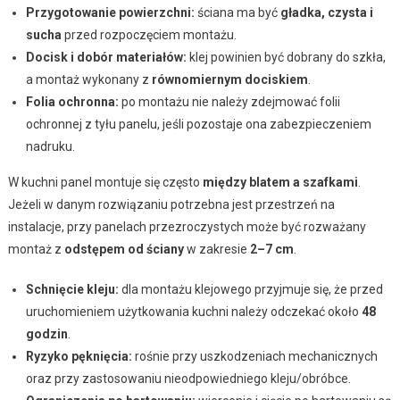
Przygotowanie powierzchni:
ściana ma być
gładka, czysta i
sucha
przed rozpoczęciem montażu.
Docisk i dobór materiałów:
klej powinien być dobrany do szkła,
a montaż wykonany z
równomiernym dociskiem
.
Folia ochronna:
po montażu nie należy zdejmować folii
ochronnej z tyłu panelu, jeśli pozostaje ona zabezpieczeniem
nadruku.
W kuchni panel montuje się często
między blatem a szafkami
.
Jeżeli w danym rozwiązaniu potrzebna jest przestrzeń na
instalacje, przy panelach przezroczystych może być rozważany
montaż z
odstępem od ściany
w zakresie
2–7 cm
.
Schnięcie kleju:
dla montażu klejowego przyjmuje się, że przed
uruchomieniem użytkowania kuchni należy odczekać około
48
godzin
.
Ryzyko pęknięcia:
rośnie przy uszkodzeniach mechanicznych
oraz przy zastosowaniu nieodpowiedniego kleju/obróbce.