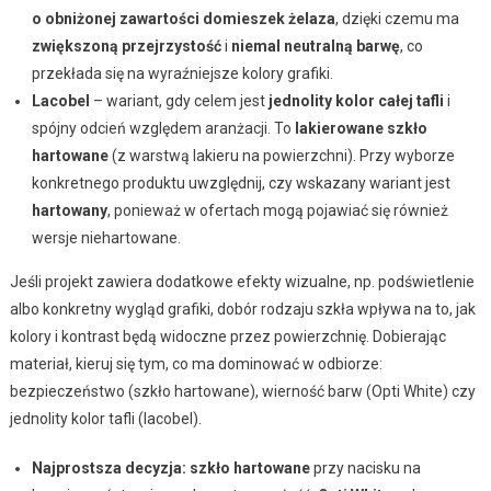
o obniżonej zawartości domieszek żelaza
, dzięki czemu ma
zwiększoną przejrzystość
i
niemal neutralną barwę
, co
przekłada się na wyraźniejsze kolory grafiki.
Lacobel
– wariant, gdy celem jest
jednolity kolor całej tafli
i
spójny odcień względem aranżacji. To
lakierowane szkło
hartowane
(z warstwą lakieru na powierzchni). Przy wyborze
konkretnego produktu uwzględnij, czy wskazany wariant jest
hartowany
, ponieważ w ofertach mogą pojawiać się również
wersje niehartowane.
Jeśli projekt zawiera dodatkowe efekty wizualne, np. podświetlenie
albo konkretny wygląd grafiki, dobór rodzaju szkła wpływa na to, jak
kolory i kontrast będą widoczne przez powierzchnię. Dobierając
materiał, kieruj się tym, co ma dominować w odbiorze:
bezpieczeństwo (szkło hartowane), wierność barw (Opti White) czy
jednolity kolor tafli (lacobel).
Najprostsza decyzja:
szkło hartowane
przy nacisku na