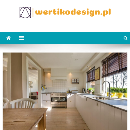
Skip
to
content
WertikoDesign.pl
Wertiko