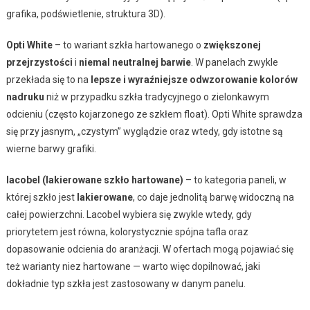
grafika, podświetlenie, struktura 3D).
Opti White
– to wariant szkła hartowanego o
zwiększonej
przejrzystości
i
niemal neutralnej barwie
. W panelach zwykle
przekłada się to na
lepsze i wyraźniejsze odwzorowanie kolorów
nadruku
niż w przypadku szkła tradycyjnego o zielonkawym
odcieniu (często kojarzonego ze szkłem float). Opti White sprawdza
się przy jasnym, „czystym” wyglądzie oraz wtedy, gdy istotne są
wierne barwy grafiki.
lacobel (lakierowane szkło hartowane)
– to kategoria paneli, w
której szkło jest
lakierowane
, co daje jednolitą barwę widoczną na
całej powierzchni. Lacobel wybiera się zwykle wtedy, gdy
priorytetem jest równa, kolorystycznie spójna tafla oraz
dopasowanie odcienia do aranżacji. W ofertach mogą pojawiać się
też warianty niez hartowane — warto więc dopilnować, jaki
dokładnie typ szkła jest zastosowany w danym panelu.