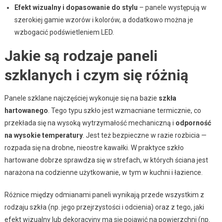
Efekt wizualny i dopasowanie do stylu
– panele występują w
szerokiej gamie wzorów i kolorów, a dodatkowo można je
wzbogacić podświetleniem LED.
Jakie są rodzaje paneli
szklanych i czym się różnią
Panele szklane najczęściej wykonuje się na bazie
szkła
hartowanego
. Tego typu szkło jest wzmacniane termicznie, co
przekłada się na wysoką wytrzymałość mechaniczną i
odporność
na wysokie temperatury
. Jest też bezpieczne w razie rozbicia —
rozpada się na drobne, nieostre kawałki. W praktyce szkło
hartowane dobrze sprawdza się w strefach, w których ściana jest
narażona na codzienne użytkowanie, w tym w kuchni i łazience.
Różnice między odmianami paneli wynikają przede wszystkim z
rodzaju szkła (np. jego przejrzystości i odcienia) oraz z tego, jaki
efekt wizualny lub dekoracyjny ma się pojawić na powierzchni (np.