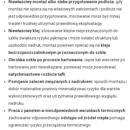
Niewłaściwy montaż albo słabe przygotowanie podłoża:
gdy
montaż nie opiera się na właściwych założeniach i podłoże nie
jest odpowiednio przygotowane, mocowanie może być mniej
trwałe i trudniej utrzymać prawidłową eksploatację.
Niewłaściwy klej:
stosowanie klejów nieprzeznaczonych do
szkła zwiększa ryzyko pęknięcia i może osłabić strukturę lub
uszkodzić nadruk; montaż powinien opierać się na
kleju
bezrozpuszczalnikowym przeznaczonym do szkła
.
Obróbka szkła po procesie hartowania:
cięcie lub wiercenie po
hartowaniu jest niewskazane, ponieważ może powodować
natychmiastowe rozbicie tafli
.
Pomijanie zaleceń związanych z nadrukiem:
sposób montażu i
dobór materiałów powinny minimalizować ryzyko dla warstw
wykończeniowych oraz utrzymania prawidłowego wyglądu
nadruku.
Praca z panelem w nieodpowiednich warunkach termicznych:
zachowanie odpowiedniego
odstępu od źródeł ciepła
pomaga
ograniczać ryzyko przeciążenia termicznego.