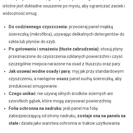
istotne jest dokładne osuszenie po myciu, aby ograniczać zaciek i
widoczność smug.
Do codziennego czyszczenia:
przecieraj panel miękką
ściereczką (mikrofibra), używając delikatnych detergentów do
szkła lub płynów do szyb.
Po gotowaniu i smażeniu (tłuste zabrudzenia):
stosuj płyny
przeznaczone do czyszczenia szklanych powierzchni i czyść
szczególnie miejsca narażone na osad z tłuszczu oraz pary.
Jak usuwać wodne osady i parę:
myj jak przy standardowym
czyszczeniu, a następnie
osusz
panel suchą ściereczką, aby
zredukować smugowanie.
Czego unikać:
nie używaj silnych środków ściernych ani
szorstkich gąbek, które mogą zarysować powierzchnię.
Folia ochronna na nadruku:
jeśli panel ma folię
zabezpieczającą od strony nadruku,
zostaje ona na panelu na
stałe
i działa jako warstwa ochronna w trakcie użytkowania.