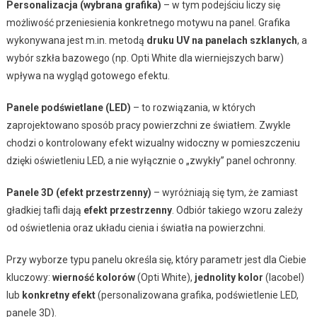
Personalizacja (wybrana grafika)
– w tym podejściu liczy się
możliwość przeniesienia konkretnego motywu na panel. Grafika
wykonywana jest m.in. metodą
druku UV na panelach szklanych
, a
wybór szkła bazowego (np. Opti White dla wierniejszych barw)
wpływa na wygląd gotowego efektu.
Panele podświetlane (LED)
– to rozwiązania, w których
zaprojektowano sposób pracy powierzchni ze światłem. Zwykle
chodzi o kontrolowany efekt wizualny widoczny w pomieszczeniu
dzięki oświetleniu LED, a nie wyłącznie o „zwykły” panel ochronny.
Panele 3D (efekt przestrzenny)
– wyróżniają się tym, że zamiast
gładkiej tafli dają
efekt przestrzenny
. Odbiór takiego wzoru zależy
od oświetlenia oraz układu cienia i światła na powierzchni.
Przy wyborze typu panelu określa się, który parametr jest dla Ciebie
kluczowy:
wierność kolorów
(Opti White),
jednolity kolor
(lacobel)
lub
konkretny efekt
(personalizowana grafika, podświetlenie LED,
panele 3D).