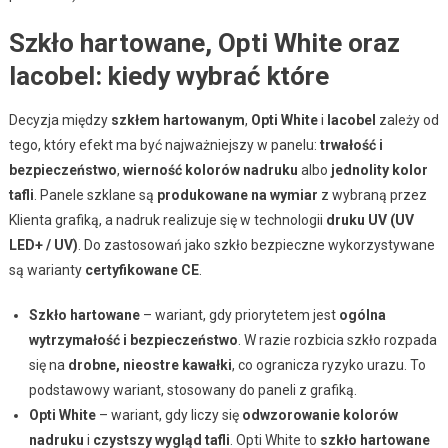
Szkło hartowane, Opti White oraz
lacobel: kiedy wybrać które
Decyzja między
szkłem hartowanym
,
Opti White
i
lacobel
zależy od
tego, który efekt ma być najważniejszy w panelu:
trwałość i
bezpieczeństwo
,
wierność kolorów nadruku
albo
jednolity kolor
tafli
. Panele szklane są
produkowane na wymiar
z wybraną przez
Klienta grafiką, a nadruk realizuje się w technologii
druku UV (UV
LED+ / UV)
. Do zastosowań jako szkło bezpieczne wykorzystywane
są warianty
certyfikowane CE
.
Szkło hartowane
– wariant, gdy priorytetem jest
ogólna
wytrzymałość i bezpieczeństwo
. W razie rozbicia szkło rozpada
się na
drobne, nieostre kawałki
, co ogranicza ryzyko urazu. To
podstawowy wariant, stosowany do paneli z grafiką.
Opti White
– wariant, gdy liczy się
odwzorowanie kolorów
nadruku
i
czystszy wygląd tafli
. Opti White to
szkło hartowane