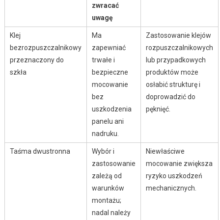
zwracać
uwagę
Klej
Ma
Zastosowanie klejów
bezrozpuszczalnikowy
zapewniać
rozpuszczalnikowych
przeznaczony do
trwałe i
lub przypadkowych
szkła
bezpieczne
produktów może
mocowanie
osłabić strukturę i
bez
doprowadzić do
uszkodzenia
pęknięć.
panelu ani
nadruku.
Taśma dwustronna
Wybór i
Niewłaściwe
zastosowanie
mocowanie zwiększa
zależą od
ryzyko uszkodzeń
warunków
mechanicznych.
montażu;
nadal należy