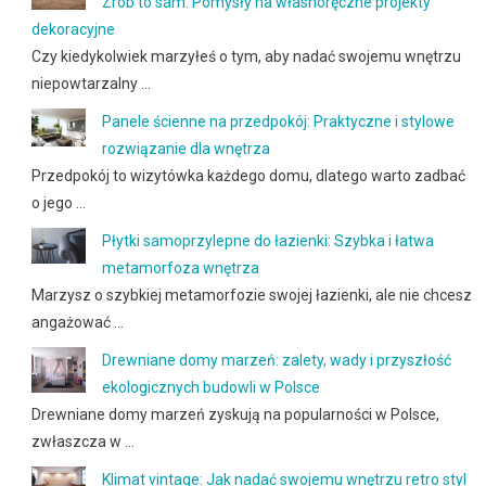
Zrób to sam: Pomysły na własnoręczne projekty
dekoracyjne
Czy kiedykolwiek marzyłeś o tym, aby nadać swojemu wnętrzu
niepowtarzalny …
Panele ścienne na przedpokój: Praktyczne i stylowe
rozwiązanie dla wnętrza
Przedpokój to wizytówka każdego domu, dlatego warto zadbać
o jego …
Płytki samoprzylepne do łazienki: Szybka i łatwa
metamorfoza wnętrza
Marzysz o szybkiej metamorfozie swojej łazienki, ale nie chcesz
angażować …
Drewniane domy marzeń: zalety, wady i przyszłość
ekologicznych budowli w Polsce
Drewniane domy marzeń zyskują na popularności w Polsce,
zwłaszcza w …
Klimat vintage: Jak nadać swojemu wnętrzu retro styl