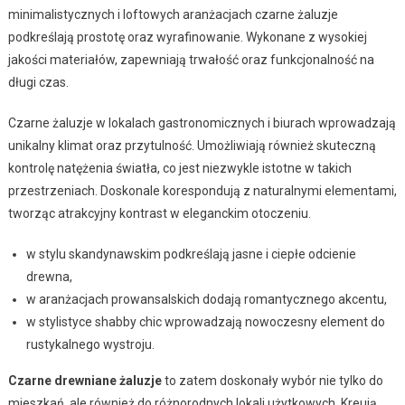
minimalistycznych i loftowych aranżacjach czarne żaluzje
podkreślają prostotę oraz wyrafinowanie. Wykonane z wysokiej
jakości materiałów, zapewniają trwałość oraz funkcjonalność na
długi czas.
Czarne żaluzje w lokalach gastronomicznych i biurach wprowadzają
unikalny klimat oraz przytulność. Umożliwiają również skuteczną
kontrolę natężenia światła, co jest niezwykle istotne w takich
przestrzeniach. Doskonale korespondują z naturalnymi elementami,
tworząc atrakcyjny kontrast w eleganckim otoczeniu.
w stylu skandynawskim podkreślają jasne i ciepłe odcienie
drewna,
w aranżacjach prowansalskich dodają romantycznego akcentu,
w stylistyce shabby chic wprowadzają nowoczesny element do
rustykalnego wystroju.
Czarne drewniane żaluzje
to zatem doskonały wybór nie tylko do
mieszkań, ale również do różnorodnych lokali użytkowych. Kreują