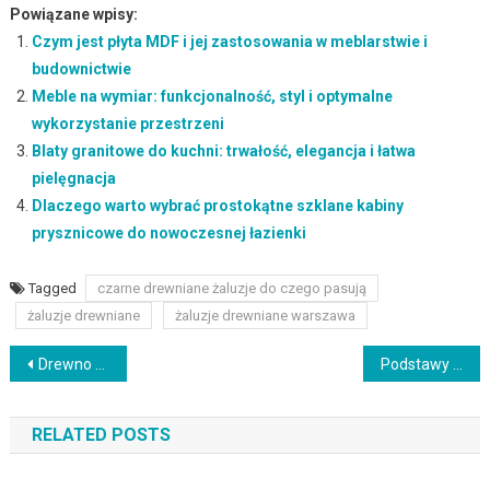
Powiązane wpisy:
Czym jest płyta MDF i jej zastosowania w meblarstwie i
budownictwie
Meble na wymiar: funkcjonalność, styl i optymalne
wykorzystanie przestrzeni
Blaty granitowe do kuchni: trwałość, elegancja i łatwa
pielęgnacja
Dlaczego warto wybrać prostokątne szklane kabiny
prysznicowe do nowoczesnej łazienki
Tagged
czarne drewniane żaluzje do czego pasują
żaluzje drewniane
żaluzje drewniane warszawa
Nawigacja
Drewno polimerowe: trwałość, ekologia i zastosowania w architekturze
Podstawy instalacji elektrycznych w domu: bezpieczeństwo i normy
wpisu
RELATED POSTS