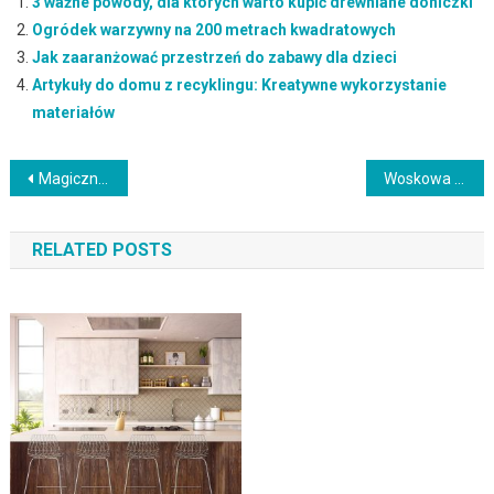
3 ważne powody, dla których warto kupić drewniane doniczki
Ogródek warzywny na 200 metrach kwadratowych
Jak zaaranżować przestrzeń do zabawy dla dzieci
Artykuły do domu z recyklingu: Kreatywne wykorzystanie
materiałów
Nawigacja
Magiczny świat ściereczek: jak wybrać najlepsze do kuchni i dbać o czystość
Woskowa lakierobejca elewacyjna: Tajemnica skutecznej ochrony drewna na 5 lat
wpisu
RELATED POSTS