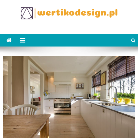
Skip
to
content
WertikoDesign.pl
Wertiko