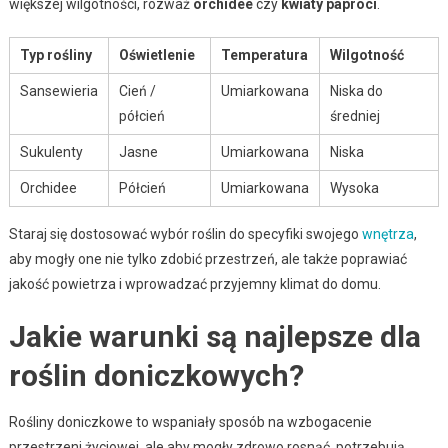
większej wilgotności, rozważ
orchidee
czy
kwiaty paproci
.
Typ rośliny
Oświetlenie
Temperatura
Wilgotność
Sansewieria
Cień /
Umiarkowana
Niska do
półcień
średniej
Sukulenty
Jasne
Umiarkowana
Niska
Orchidee
Półcień
Umiarkowana
Wysoka
Staraj się dostosować wybór roślin do specyfiki swojego
wnętrza
,
aby mogły one nie tylko zdobić przestrzeń, ale także poprawiać
jakość powietrza i wprowadzać przyjemny klimat do domu.
Jakie warunki są najlepsze dla
roślin doniczkowych?
Rośliny doniczkowe to wspaniały sposób na wzbogacenie
przestrzeni życiowej, ale aby mogły zdrowo rosnąć, potrzebują