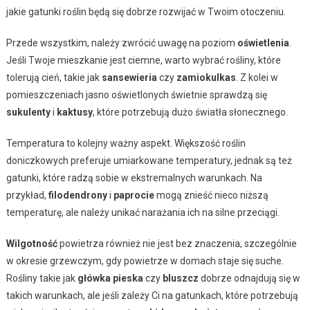
jakie gatunki roślin będą się dobrze rozwijać w Twoim otoczeniu.
Przede wszystkim, należy zwrócić uwagę na poziom
oświetlenia
.
Jeśli Twoje mieszkanie jest ciemne, warto wybrać rośliny, które
tolerują cień, takie jak
sansewieria
czy
zamiokulkas
. Z kolei w
pomieszczeniach jasno oświetlonych świetnie sprawdzą się
sukulenty
i
kaktusy
, które potrzebują dużo światła słonecznego.
Temperatura to kolejny ważny aspekt. Większość roślin
doniczkowych preferuje umiarkowane temperatury, jednak są też
gatunki, które radzą sobie w ekstremalnych warunkach. Na
przykład,
filodendrony
i
paprocie
mogą znieść nieco niższą
temperaturę, ale należy unikać narażania ich na silne przeciągi.
Wilgotność
powietrza również nie jest bez znaczenia, szczególnie
w okresie grzewczym, gdy powietrze w domach staje się suche.
Rośliny takie jak
główka pieska
czy
bluszcz
dobrze odnajdują się w
takich warunkach, ale jeśli zależy Ci na gatunkach, które potrzebują