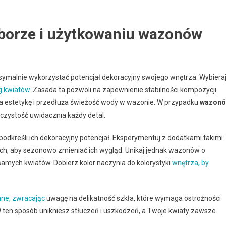
yborze i użytkowaniu wazonów
symalnie wykorzystać potencjał dekoracyjny swojego wnętrza. Wybiera
yg kwiatów
. Zasada ta pozwoli na zapewnienie stabilności kompozycji.
 estetykę i przedłuża świeżość wody w wazonie. W przypadku
wazon
oczystość uwidacznia każdy detal.
odkreśli ich dekoracyjny potencjał. Eksperymentuj z dodatkami takimi
ch, aby sezonowo zmieniać ich wygląd. Unikaj jednak wazonów o
mych kwiatów. Dobierz kolor naczynia do kolorystyki
wnętrza, by
ane, zwracając
uwagę na delikatność szkła, które wymaga ostrożności
ten sposób unikniesz stłuczeń i uszkodzeń, a Twoje kwiaty zawsze