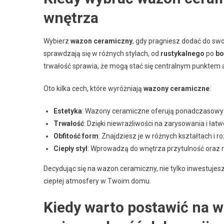
wnętrza
Wybierz
wazon ceramiczny
, gdy pragniesz dodać do sw
sprawdzają się w różnych stylach, od
rustykalnego
po
bo
trwałość sprawia, że mogą stać się centralnym punktem ar
Oto kilka cech, które wyróżniają
wazony ceramiczne
:
Estetyka
: Wazony ceramiczne oferują ponadczasowy st
Trwałość
: Dzięki niewrażliwości na zarysowania i łat
Obfitość form
: Znajdziesz je w różnych kształtach i 
Ciepły styl
: Wprowadzą do wnętrza przytulność oraz n
Decydując się na wazon ceramiczny, nie tylko inwestujes
ciepłej atmosfery w Twoim domu.
Kiedy warto postawić na w