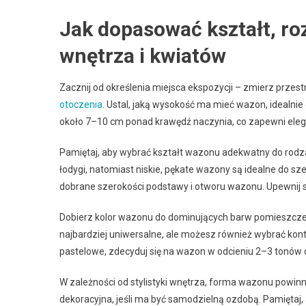
Jak dopasować kształt, ro
wnętrza i kwiatów
Zacznij od określenia miejsca ekspozycji – zmierz przes
otoczenia
. Ustal, jaką wysokość ma mieć wazon, idealn
około 7–10 cm ponad krawędź naczynia, co zapewni eleg
Pamiętaj, aby wybrać kształt wazonu adekwatny do rodz
łodygi, natomiast niskie, pękate wazony są idealne do s
dobrane szerokości podstawy i otworu wazonu. Upewnij si
Dobierz kolor wazonu do dominujących barw pomieszczeni
najbardziej uniwersalne, ale możesz również wybrać kontra
pastelowe, zdecyduj się na wazon w odcieniu 2–3 tonów 
W zależności od stylistyki wnętrza, forma wazonu powinn
dekoracyjna, jeśli ma być samodzielną ozdobą. Pamiętaj,