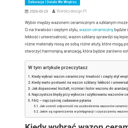
Dekoracje I Detale We Wnętrzu
Wertikodesign.pl
2026-03-23
Wybór między wazonem ceramicznym a szklanym może by
Ci na trwałości i ciepłym stylu,
wazon ceramiczny
będzie 
lekkość i uniwersalność, wazon szklany sprawdzi się lepie
różne materiały niosą ze sobą różne atuty, które mogą p
stworzyć harmonijną aranżację, która będzie zarówno este
W tym artykule przeczytasz
Kiedy wybrać wazon ceramiczny: trwałość i ciepły styl wnęt
Kiedy warto postawić na wazon szklany: lekkość i uniwersa
Jak dopasować kształt, rozmiar i kolor wazonu do aranżacj
Najczęstsze błędy przy wyborze i użytkowaniu wazonów ce
FAQ – najczęściej zadawane pytania
Jak ocenić odporność na uszkodzenia wazonów ceramicz
Jakie są ograniczenia w pielęgnacji i czyszczeniu waz
Kiedy wybrać wazon ceramic