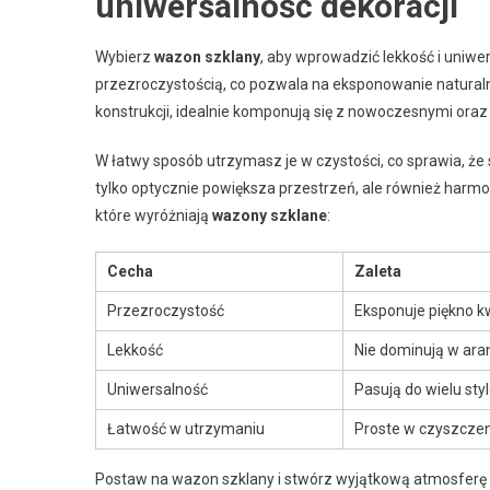
uniwersalność dekoracji
Wybierz
wazon szklany
, aby wprowadzić lekkość i uniwer
przezroczystością, co pozwala na eksponowanie naturalne
konstrukcji, idealnie komponują się z nowoczesnymi ora
W łatwy sposób utrzymasz je w czystości, co sprawia, ż
tylko optycznie powiększa przestrzeń, ale również harmon
które wyróżniają
wazony szklane
:
Cecha
Zaleta
Przezroczystość
Eksponuje piękno kw
Lekkość
Nie dominują w ara
Uniwersalność
Pasują do wielu sty
Łatwość w utrzymaniu
Proste w czyszczen
Postaw na wazon szklany i stwórz wyjątkową atmosferę w