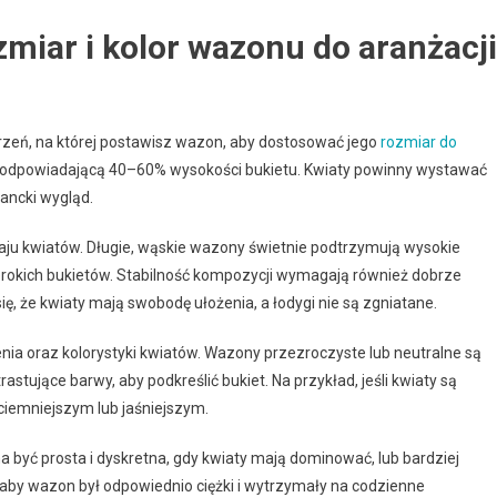
zmiar i kolor wazonu do aranżacji
trzeń, na której postawisz wazon, aby dostosować jego
rozmiar do
ie odpowiadającą 40–60% wysokości bukietu. Kwiaty powinny wystawać
ancki wygląd.
aju kwiatów. Długie, wąskie wazony świetnie podtrzymują wysokie
zerokich bukietów. Stabilność kompozycji wymagają również dobrze
ę, że kwiaty mają swobodę ułożenia, a łodygi nie są zgniatane.
a oraz kolorystyki kwiatów. Wazony przezroczyste lub neutralne są
stujące barwy, aby podkreślić bukiet. Na przykład, jeśli kwiaty są
ciemniejszym lub jaśniejszym.
a być prosta i dyskretna, gdy kwiaty mają dominować, lub bardziej
 aby wazon był odpowiednio ciężki i wytrzymały na codzienne