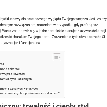
ć kluczowy dla ostatecznego wyglądu Twojego wnętrza. Jeśli zależy
idealnym rozwiązaniem, natomiast w przypadku, gdy preferujesz
j. Warto zastanowić się, w jakim kontekście planujesz używać dekoracji
odkreślić charakter Twojego domu. Zrozumienie tych różnic pomoże Ci
tyczna, jak i funkcjonalna.
rza
lność dekoracji
i wnętrza i kwiatów
ramicznych i szklanych
nych i szklanych w praktyce?
onów ceramicznych w porównaniu ze szklanymi?
zny: trwałość i ciepły styl