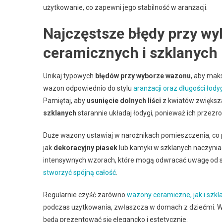
użytkowanie, co zapewni jego stabilność w aranżacji.
Najczęstsze błędy przy w
ceramicznych i szklanych
Unikaj typowych
błędów przy wyborze wazonu
, aby mak
wazon odpowiednio do stylu
aranżacji oraz długości łod
Pamiętaj, aby
usunięcie dolnych liści
z kwiatów zwiększa
szklanych
starannie układaj łodygi, ponieważ ich przezr
Duże wazony ustawiaj w narożnikach pomieszczenia, co p
jak
dekoracyjny piasek
lub kamyki w szklanych naczynia
intensywnych wzorach, które mogą odwracać uwagę od sa
stworzyć spójną całość
.
Regularnie czyść zarówno
wazony ceramiczne, jak i szkl
podczas użytkowania, zwłaszcza w domach z dziećmi. W 
będą prezentować się elegancko i estetycznie.