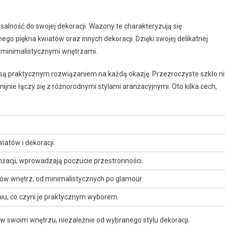
salność do swojej dekoracji. Wazony te charakteryzują się
go piękna kwiatów oraz innych dekoracji. Dzięki swojej delikatnej
z minimalistycznymi wnętrzami.
e są praktycznym rozwiązaniem na każdą okazję. Przezroczyste szkło n
ijnie łączy się z różnorodnymi stylami aranżacyjnymi. Oto kilka cech,
iatów i dekoracji.
nżacji, wprowadzają poczucie przestronności.
lów wnętrz, od minimalistycznych po glamour.
iu, co czyni je praktycznym wyborem.
 swoim wnętrzu, niezależnie od wybranego stylu dekoracji.