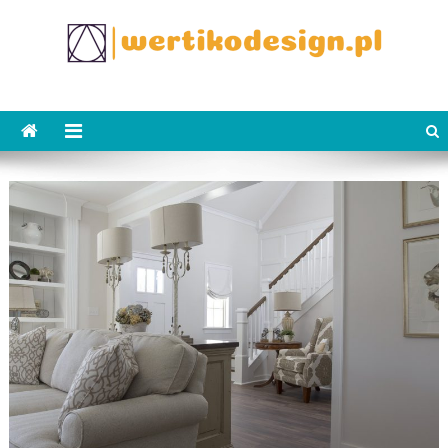
Skip
to
content
WertikoDesign.pl
Wertiko