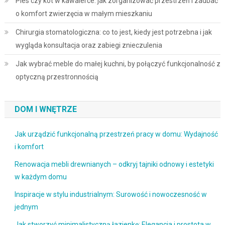
Pies czy kot w kawalerce: jak zorganizować przestrzeń i zadbać
o komfort zwierzęcia w małym mieszkaniu
Chirurgia stomatologiczna: co to jest, kiedy jest potrzebna i jak
wygląda konsultacja oraz zabiegi znieczulenia
Jak wybrać meble do małej kuchni, by połączyć funkcjonalność z
optyczną przestronnością
DOM I WNĘTRZE
Jak urządzić funkcjonalną przestrzeń pracy w domu: Wydajność
i komfort
Renowacja mebli drewnianych – odkryj tajniki odnowy i estetyki
w każdym domu
Inspiracje w stylu industrialnym: Surowość i nowoczesność w
jednym
Jak stworzyć minimalistyczną łazienkę: Elegancja i prostota w