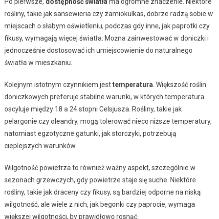
Po pierwsze,
dostępność światła
ma ogromne znaczenie. Niektóre
rośliny, takie jak sansewieria czy zamiokulkas, dobrze radzą sobie w
miejscach o słabym oświetleniu, podczas gdy inne, jak paprotki czy
fikusy, wymagają więcej światła. Można zainwestować w doniczki i
jednocześnie dostosować ich umiejscowienie do naturalnego
światła w mieszkaniu.
Kolejnym istotnym czynnikiem jest
temperatura
. Większość roślin
doniczkowych preferuje stabilne warunki, w których temperatura
oscyluje między 18 a 24 stopni Celsjusza. Rośliny, takie jak
pelargonie czy oleandry, mogą tolerować nieco niższe temperatury,
natomiast egzotyczne gatunki, jak storczyki, potrzebują
cieplejszych warunków.
Wilgotność powietrza to również ważny aspekt, szczególnie w
sezonach grzewczych, gdy powietrze staje się suche. Niektóre
rośliny, takie jak draceny czy fikusy, są bardziej odporne na niską
wilgotność, ale wiele z nich, jak begonki czy paprocie, wymaga
większej wilgotności, by prawidłowo rosnąć.