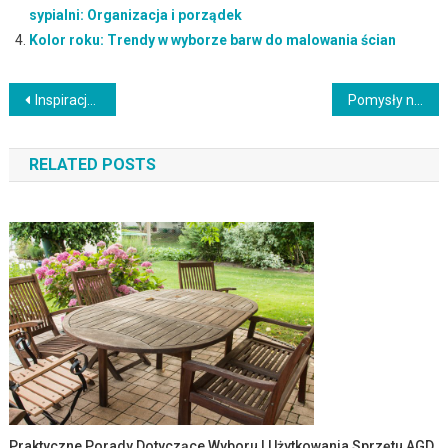
sypialni: Organizacja i porządek
Kolor roku: Trendy w wyborze barw do malowania ścian
Nawigacja
Inspiracje w stylu vintage: Odkryj urok retro w swoim domu
Pomysły na przechowywanie w małym mieszkaniu
wpisu
RELATED POSTS
Praktyczne Porady Dotyczące Wyboru I Użytkowania Sprzętu AGD