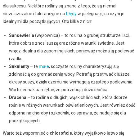
dla sukcesu. Niektóre rośliny są znane z tego, że są niemal
niezniszczalne i tolerancyjne na
błędy
w pielęgnacji, co czyni je
idealnymi dla początkujących. Oto kilka z nich:
Sansewieria
(wężownica) – to roślina o grubej strukturze liści,
która dobrze znosi suszę oraz różne warunki świetlne. Jest
wręcz idealna dla zapominalskich, ponieważ można ją podlewać
rzadko.
Sukulenty
– te
małe
, soczyste rośliny charakteryzują się
zdolnością do gromadzenia wody. Potrafią przetrwać dłuższe
okresy suszy, dzięki czemu nie wymagają częstego podlewania.
Warto jednak pamiętać, że potrzebują dużo słońca.
Dracena
– to roślina o długich, wąskich liściach, która dobrze
rośnie w różnych warunkach oświetleniowych. Jest również dość
odporna na choroby i szkodniki, co sprawia, że nadaje się dla
początkujących.
Warto też wspomnieć o
chloroficie
, który wyjątkowo łatwo się