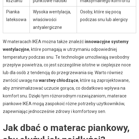
kształtu
punktowe naciski
maksymalnego komfortu
Pianka
Wysoka wentylacja,
Osoby, które się pocą
lateksowa
właściwości
podczas snu lub alergicy
antyalergiczne
W materacach IKEA można także znaleźć
innowacyjne systemy
wentylacyjne
, które pomagają w utrzymaniu odpowiedniej
temperatury podczas snu. Te technologie umożliwiają swobodny
przepływ powietrza, co jest szczególnie istotne w cieplejsze noce
lub dla osób z tendencją do przegrzewania się. Warto również
zwrócić uwagę na
warstwy chłodzące
, które są zaprojektowane,
aby zminimalizować uczucie gorąca, co dodatkowo wpływa na
komfort snu. Dzięki tym różnorodnym rozwiązaniom, materace
piankowe IKEA mogą zaspokoić różne potrzeby użytkowników,
zapewniając jednocześnie zdrowy i komfortowy sen.
Jak dbać o materac piankowy,