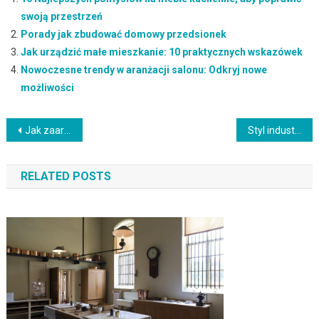
swoją przestrzeń
Porady jak zbudować domowy przedsionek
Jak urządzić małe mieszkanie: 10 praktycznych wskazówek
Nowoczesne trendy w aranżacji salonu: Odkryj nowe
możliwości
Nawigacja
Jak zaaranżować przytulną przestrzeń w salonie
Styl industrialny w aranżacji wnętrz: Surowość i oryginalność w jednym
wpisu
RELATED POSTS