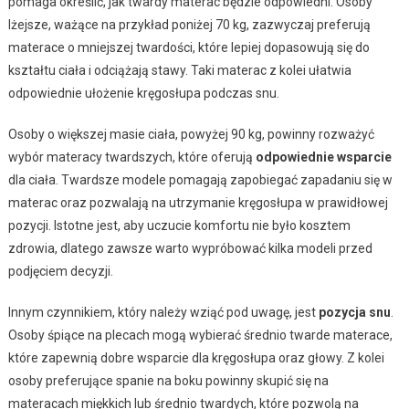
pomaga określić, jak twardy materac będzie odpowiedni. Osoby
lżejsze, ważące na przykład poniżej 70 kg, zazwyczaj preferują
materace o mniejszej twardości, które lepiej dopasowują się do
kształtu ciała i odciążają stawy. Taki materac z kolei ułatwia
odpowiednie ułożenie kręgosłupa podczas snu.
Osoby o większej masie ciała, powyżej 90 kg, powinny rozważyć
wybór materacy twardszych, które oferują
odpowiednie wsparcie
dla ciała. Twardsze modele pomagają zapobiegać zapadaniu się w
materac oraz pozwalają na utrzymanie kręgosłupa w prawidłowej
pozycji. Istotne jest, aby uczucie komfortu nie było kosztem
zdrowia, dlatego zawsze warto wypróbować kilka modeli przed
podjęciem decyzji.
Innym czynnikiem, który należy wziąć pod uwagę, jest
pozycja snu
.
Osoby śpiące na plecach mogą wybierać średnio twarde materace,
które zapewnią dobre wsparcie dla kręgosłupa oraz głowy. Z kolei
osoby preferujące spanie na boku powinny skupić się na
materacach miękkich lub średnio twardych, które pozwolą na