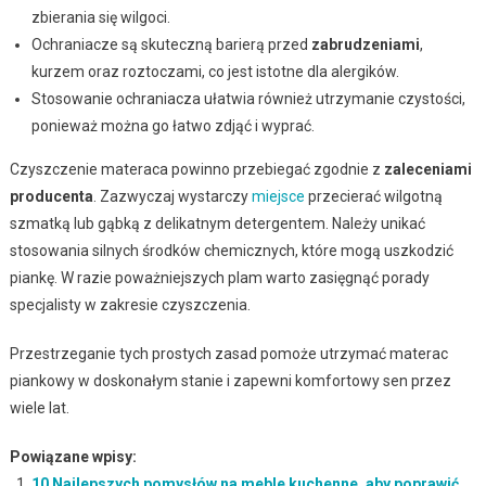
zbierania się wilgoci.
Ochraniacze są skuteczną barierą przed
zabrudzeniami
,
kurzem oraz roztoczami, co jest istotne dla alergików.
Stosowanie ochraniacza ułatwia również utrzymanie czystości,
ponieważ można go łatwo zdjąć i wyprać.
Czyszczenie materaca powinno przebiegać zgodnie z
zaleceniami
producenta
. Zazwyczaj wystarczy
miejsce
przecierać wilgotną
szmatką lub gąbką z delikatnym detergentem. Należy unikać
stosowania silnych środków chemicznych, które mogą uszkodzić
piankę. W razie poważniejszych plam warto zasięgnąć porady
specjalisty w zakresie czyszczenia.
Przestrzeganie tych prostych zasad pomoże utrzymać materac
piankowy w doskonałym stanie i zapewni komfortowy sen przez
wiele lat.
Powiązane wpisy:
10 Najlepszych pomysłów na meble kuchenne, aby poprawić