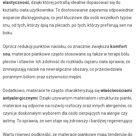
elastyczność
, dzięki której potrafią idealnie dopasować się do
kształtu ciała użytkownika. To dostosowanie zapewnia odpowiednie
wsparcie dla kręgosłupa, co jest kluczowe dla osób wszelkich typów
snu, od tych, którzy śpią na plecach, po tych, którzy preferują sen na
boku.
Oprócz redukcji punktów nacisku, co znacznie zwiększa
komfort
snu
, materace piankowe często stosowane są także w terapii bólu
pleców i stawów. Ich zdolność do rozkładu ciężaru ciała sprawia, że
zmniejszają nacisk na newralgiczne obszary, co przeciwdziała
porannym bólom oraz sztywności mięśni.
Dodatkowo, materace te często charakteryzują się
właściwościami
antyalergicznymi
. Dzięki używanym materiałom i strukturze pianki,
materace są odporne na rozwój roztoczy oraz innych alergenów, co
czyni je doskonałym wyborem dla osób cierpiących na alergie czy
astmę. To sprawia, że sen staje się zdrowszy i bardziej regenerujący.
Warto również podkreślić, że materace piankowe mają tendencję do