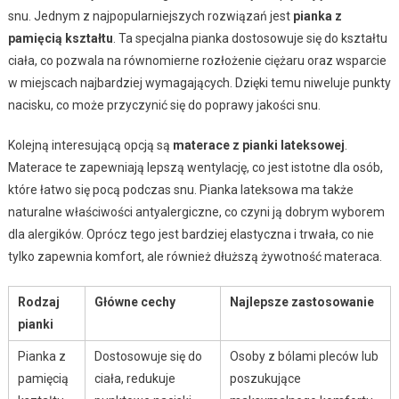
snu. Jednym z najpopularniejszych rozwiązań jest
pianka z
pamięcią kształtu
. Ta specjalna pianka dostosowuje się do kształtu
ciała, co pozwala na równomierne rozłożenie ciężaru oraz wsparcie
w miejscach najbardziej wymagających. Dzięki temu niweluje punkty
nacisku, co może przyczynić się do poprawy jakości snu.
Kolejną interesującą opcją są
materace z pianki lateksowej
.
Materace te zapewniają lepszą wentylację, co jest istotne dla osób,
które łatwo się pocą podczas snu. Pianka lateksowa ma także
naturalne właściwości antyalergiczne, co czyni ją dobrym wyborem
dla alergików. Oprócz tego jest bardziej elastyczna i trwała, co nie
tylko zapewnia komfort, ale również dłuższą żywotność materaca.
Rodzaj
Główne cechy
Najlepsze zastosowanie
pianki
Pianka z
Dostosowuje się do
Osoby z bólami pleców lub
pamięcią
ciała, redukuje
poszukujące