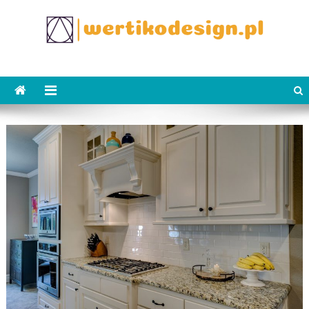
Skip
to
content
WertikoDesign.pl
Wertiko