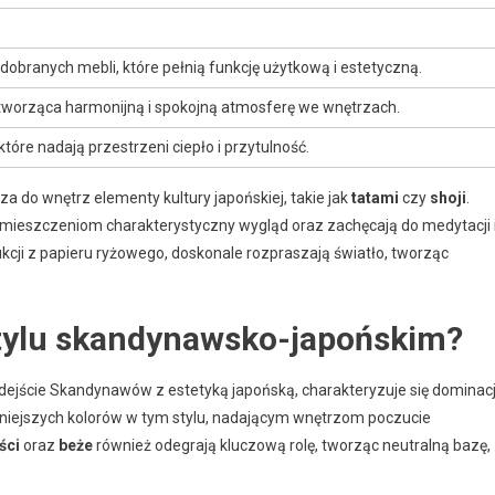
dobranych mebli, które pełnią funkcję użytkową i estetyczną.
 tworząca harmonijną i spokojną atmosferę we wnętrzach.
które nadają przestrzeni ciepło i przytulność.
 do wnętrz elementy kultury japońskiej, takie jak
tatami
czy
shoji
.
pomieszczeniom charakterystyczny wygląd oraz zachęcają do medytacji 
rukcji z papieru ryżowego, doskonale rozpraszają światło, tworząc
stylu skandynawsko-japońskim?
dejście Skandynawów z estetyką japońską, charakteryzuje się dominac
niejszych kolorów w tym stylu, nadającym wnętrzom poczucie
ści
oraz
beże
również odegrają kluczową rolę, tworząc neutralną bazę,