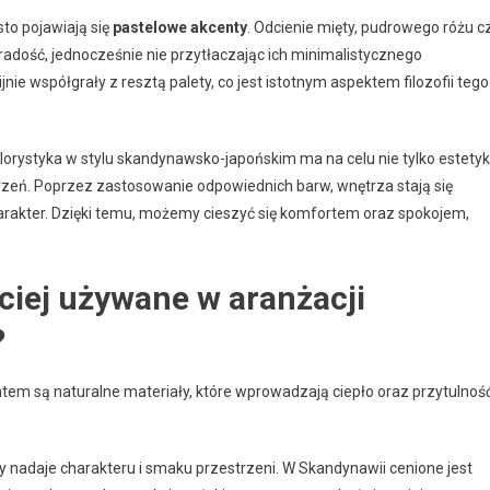
to pojawiają się
pastelowe akcenty
. Odcienie mięty, pudrowego różu c
radość, jednocześnie nie przytłaczając ich minimalistycznego
nie współgrały z resztą palety, co jest istotnym aspektem filozofii tego
olorystyka w stylu skandynawsko-japońskim ma na celu nie tylko estetyk
zeń. Poprzez zastosowanie odpowiednich barw, wnętrza stają się
arakter. Dzięki temu, możemy cieszyć się komfortem oraz spokojem,
ściej używane w aranżacji
?
em są naturalne materiały, które wprowadzają ciepło oraz przytulnoś
ry nadaje charakteru i smaku przestrzeni. W Skandynawii cenione jest