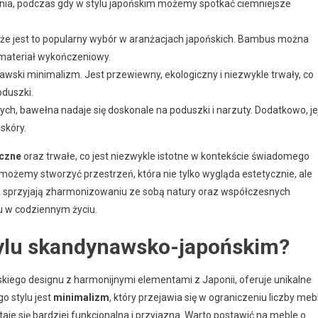
nia, podczas gdy w stylu japońskim możemy spotkać ciemniejsze
 że jest to popularny wybór w aranżacjach japońskich. Bambus można
 materiał wykończeniowy.
nawski minimalizm. Jest przewiewny, ekologiczny i niezwykle trwały, co
oduszki.
ch, bawełna nadaje się doskonale na poduszki i narzuty. Dodatkowo, je
skóry.
czne
oraz trwałe, co jest niezwykle istotne w kontekście świadomego
możemy stworzyć przestrzeń, która nie tylko wygląda estetycznie, ale
a sprzyjają zharmonizowaniu ze sobą natury oraz współczesnych
ju w codziennym życiu.
ylu skandynawsko-japońskim?
kiego designu z harmonijnymi elementami z Japonii, oferuje unikalne
o stylu jest
minimalizm
, który przejawia się w ograniczeniu liczby mebl
je się bardziej funkcjonalna i przyjazna. Warto postawić na meble o