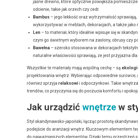
jasne drewno, które optycznie powiększa pomieszcze
odcienie, takie jak orzech czy cedr.
Bambus
– jego lekkość oraz wytrzymałość sprawiają,
wykorzystywać w meblach, dekoracjach, a także jako
Len
– to materiał, który idealnie wpisuje się w skandy
czyni go świetnym wyborem na zasłony, obrusy czy p
Bawełna
– szeroko stosowana w dekoracjach tekstylny
naturalne właściwości sprawiają, że jest przyjazna dla 
Wszystkie te materiały mają wspólną cechę – są
ekologi
projektowania wnętrz. Wybierając odpowiednie surowce, 
również sprzyja
relaksowi
i odpoczynkowi. Takie wnętrz
trendów, co przyczynia się do poczucia komfortu i spoko
Jak urządzić
wnętrze
w st
Styl skandynawsko-japoński, łącząc prostotę skandynaws
podejście do aranżacji wnętrz. Kluczowym elementem teg
do najważniejszych elementów. Dzięki temu przestrzeń sta