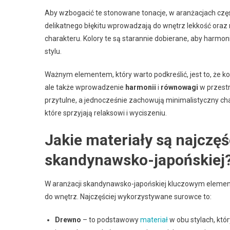
Aby wzbogacić te stonowane tonacje, w aranżacjach częs
delikatnego błękitu wprowadzają do wnętrz lekkość oraz 
charakteru. Kolory te są starannie dobierane, aby harmonij
stylu.
Ważnym elementem, który warto podkreślić, jest to, że k
ale także wprowadzenie
harmonii
i
równowagi
w przestr
przytulne, a jednocześnie zachowują minimalistyczny ch
które sprzyjają relaksowi i wyciszeniu.
Jakie materiały są najczę
skandynawsko-japońskiej
W aranżacji skandynawsko-japońskiej kluczowym element
do wnętrz. Najczęściej wykorzystywane surowce to:
Drewno
– to podstawowy
materiał
w obu stylach, któ