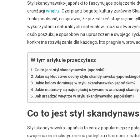
Styl skandynawsko-japoński to fascynujące połączenie 
aranżacji
wnętrz
. Czerpiąc z bogatej kultury zarówno Skan
funkcjonalność, co sprawia, że przestrzeń staje się nie t
wykorzystaniu naturalnych materiałów, można stworzyć mi
osób poszukuje sposobów na uproszczenie swojego życia,
konkretne rozwiązania dla każdego, kto pragnie wprowad
W tym artykule przeczytasz
Co to jest styl skandynawsko-japoński?
Jakie są kluczowe cechy stylu skandynawsko-japońskiego
Jakie kolory dominują w stylu skandynawsko-japońskim?
Jakie materiały są najczęściej używane w aranżacji skand
Jak urządzić wnętrze w stylu skandynawsko-japońskim?
Co to jest styl skandynaw
Styl skandynawsko-japoński to coraz popularniejsze połą
swojemu minimalistycznemu podejściu i harmonii z naturą