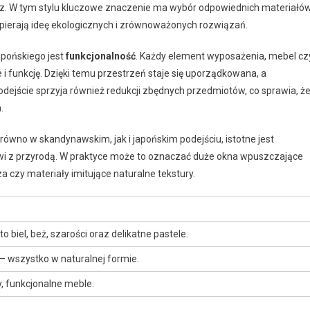
ętrz. W tym stylu kluczowe znaczenie ma wybór odpowiednich materiałów
wspierają ideę ekologicznych i zrównoważonych rozwiązań.
pońskiego jest
funkcjonalność
. Każdy element wyposażenia, mebel cz
i funkcję. Dzięki temu przestrzeń staje się uporządkowana, a
dejście sprzyja również redukcji zbędnych przedmiotów, co sprawia, ż
.
arówno w skandynawskim, jak i japońskim podejściu, istotne jest
towi z przyrodą. W praktyce może to oznaczać duże okna wpuszczające
a czy materiały imitujące naturalne tekstury.
 biel, beż, szarości oraz delikatne pastele.
– wszystko w naturalnej formie.
, funkcjonalne meble.