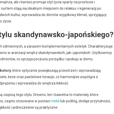
ętrza, ale również promuje styl życia oparty na prostocie i
nurtem stają się idealnym miejscem do relaksu i regeneracji po
 dwóch kultur, wprowadza do domów wyjątkowy klimat, sprzyjający
o życia.
stylu skandynawsko-japońskiego?
óch odmiennych, a zarazem komplementarnych estetyk. Charakteryzuje
wno w aranżacji wnętrz skandynawskich, jak i japońskich. Użytkownicy
edmiotów, co sprzyja poczuciu porządku i spokoju w domu.
 kolory
, które optycznie powiększają przestrzeń i wprowadzają
ele, beże oraz pastelowe tonacje, co harmonijnie współgra z
odprężeniu i wprowadza do wnętrza lekkość.
 częścią tego stylu. Drewno, len i bawełna to materiały, które
no, często stosowane w postaci
mebli
lub podłóg, dodaje przytulności,
kkość i jednocześnie są praktyczne.