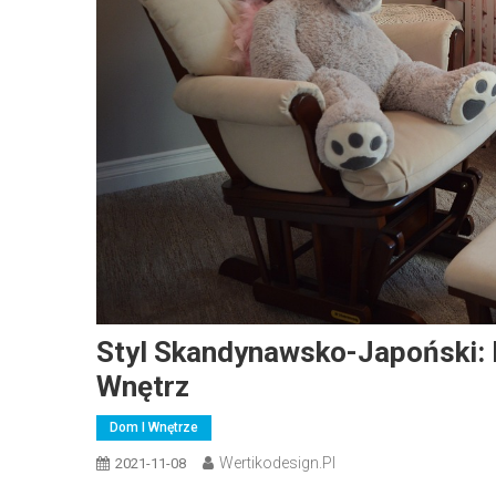
Styl Skandynawsko-Japoński: 
Wnętrz
Dom I Wnętrze
Wertikodesign.pl
2021-11-08