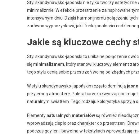
Styl skandynawsko-japoński nie tylko tworzy estetyczne wn
minimalizmie. W efekcie przestrzenie zainspirowane tym 
intensywnym dniu. Dzięki harmonijnemu połączeniu tych
zarówno wypoczynkowi, jak i funkcjonalności codzienneg
Jakie są kluczowe cechy 
Styl skandynawsko-japoński to unikalne połączenie dw
się
minimalizmem
, który stanowi kluczowy element zaró
tego stylu cenią sobie przestrzeń wolną od zbędnych prz
W stylu skandynawsko-japońskim często dominują
jasne
przyjemną atmosferę. Paleta barw zazwyczaj obejmuje bi
naturalnym światłem. Tego rodzaju kolorystyka sprzyja 
Elementy
naturalnych materiałów
są również nieodłączną
wprowadzają ciepło oraz charakter do przestrzeni. Drew
podczas gdy len i bawełna w tekstyliach wprowadzają mię