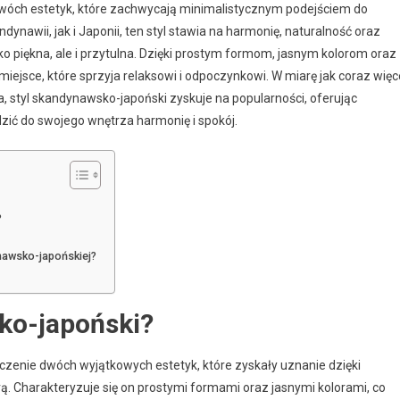
dwóch estetyk, które zachwycają minimalistycznym podejściem do
dynawii, jak i Japonii, ten styl stawia na harmonię, naturalność oraz
ylko piękna, ale i przytulna. Dzięki prostym formom, jasnym kolorom oraz
ejsce, które sprzyja relaksowi i odpoczynkowi. W miarę jak coraz więc
 styl skandynawsko-japoński zyskuje na popularności, oferując
zić do swojego wnętrza harmonię i spokój.
?
ynawsko-japońskiej?
sko-japoński?
czenie dwóch wyjątkowych estetyk, które zyskały uznanie dzięki
. Charakteryzuje się on prostymi formami oraz jasnymi kolorami, co