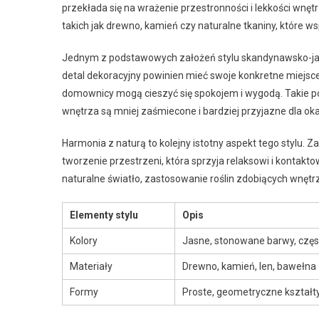
przekłada się na wrażenie przestronności i lekkości wn
takich jak drewno, kamień czy naturalne tkaniny, które 
Jednym z podstawowych założeń stylu skandynawsko-ja
detal dekoracyjny powinien mieć swoje konkretne miejsce 
domownicy mogą cieszyć się spokojem i wygodą. Takie po
wnętrza są mniej zaśmiecone i bardziej przyjazne dla oka
Harmonia z naturą to kolejny istotny aspekt tego stylu. Z
tworzenie przestrzeni, która sprzyja relaksowi i kontak
naturalne światło, zastosowanie roślin zdobiących wnętrz
Elementy stylu
Opis
Kolory
Jasne, stonowane barwy, często
Materiały
Drewno, kamień, len, bawełna 
Formy
Proste, geometryczne kształty