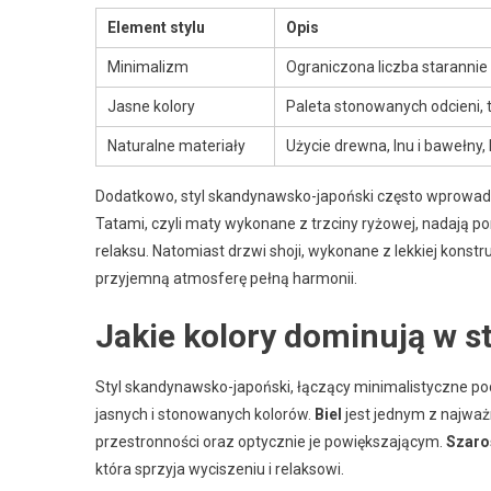
Element stylu
Opis
Minimalizm
Ograniczona liczba starannie 
Jasne kolory
Paleta stonowanych odcieni,
Naturalne materiały
Użycie drewna, lnu i bawełny, 
Dodatkowo, styl skandynawsko-japoński często wprowadza
Tatami, czyli maty wykonane z trzciny ryżowej, nadają 
relaksu. Natomiast drzwi shoji, wykonane z lekkiej konst
przyjemną atmosferę pełną harmonii.
Jakie kolory dominują w 
Styl skandynawsko-japoński, łączący minimalistyczne po
jasnych i stonowanych kolorów.
Biel
jest jednym z najważ
przestronności oraz optycznie je powiększającym.
Szaro
która sprzyja wyciszeniu i relaksowi.