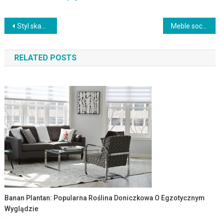
Nawigacja
Styl skandynawsko-japoński: Minimalizm i harmonia w aranżacji wnętrz
Meble socjalne: Funkcjonalne i trwałe rozwiązania do przestrzeni publicznych
wpisu
RELATED POSTS
Banan Plantan: Popularna Roślina Doniczkowa O Egzotycznym
Wyglądzie