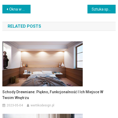
Nawigacja
Okna w Twoim Domu: Jak Wybrać Idealne Rozwiązanie dla Komfortu i Efektywności Energetycznej
Sztuka spawania: od podstaw i technik po jakość spoin i bezpieczeństwo pracy
wpisu
RELATED POSTS
Schody Drewniane: Piękno, Funkcjonalność I Ich Miejsce W
Twoim Wnętrzu
2023-05-04
wertikodesign.pl