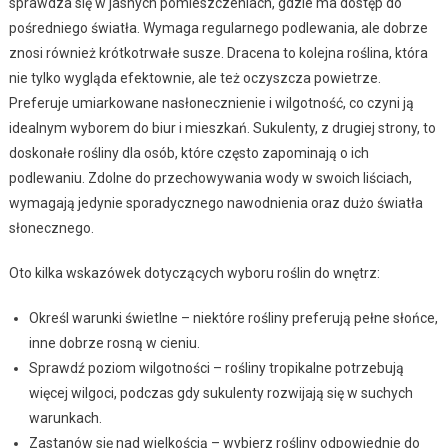
sprawdza się w jasnych pomieszczeniach, gdzie ma dostęp do
pośredniego światła. Wymaga regularnego podlewania, ale dobrze
znosi również krótkotrwałe susze. Dracena to kolejna roślina, która
nie tylko wygląda efektownie, ale też oczyszcza powietrze.
Preferuje umiarkowane nasłonecznienie i wilgotność, co czyni ją
idealnym wyborem do biur i mieszkań. Sukulenty, z drugiej strony, to
doskonałe rośliny dla osób, które często zapominają o ich
podlewaniu. Zdolne do przechowywania wody w swoich liściach,
wymagają jedynie sporadycznego nawodnienia oraz dużo światła
słonecznego.
Oto kilka wskazówek dotyczących wyboru roślin do wnętrz:
Określ warunki świetlne – niektóre rośliny preferują pełne słońce,
inne dobrze rosną w cieniu.
Sprawdź poziom wilgotności – rośliny tropikalne potrzebują
więcej wilgoci, podczas gdy sukulenty rozwijają się w suchych
warunkach.
Zastanów się nad wielkością – wybierz rośliny odpowiednie do