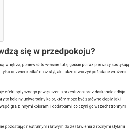
awdzą się w przedpokoju?
ji wnętrza, ponieważ to właśnie tutaj goście po raz pierwszy spotykaj
ylko odzwierciedlać nasz styl, ale także stworzyć pożądane wrażenie
daje efekt optycznego powiększenia przestrzeni oraz doskonale odbija
ary
to kolejny uniwersalny kolor, który może być zarówno ciepły, jak i
 współgra z innymi kolorami i dodatkami, co czyni go wszechstronnym
nie pozostając neutralnym i łatwym do zestawienia z różnymi stylami