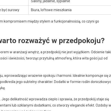
Salony, jadalnie, sypialnie
e być surowy
Biura, loftowe mieszkania
alnym kompromisem między stylem a funkcjonalnością, co czyni go
 warto rozważyć w przedpokoju?
orem w aranżacji wnętrz, a przedpokój nie jest wyjątkiem. Odcienie tak
ści i świeżości, tworząc przytulną atmosferę, która wita gości już od
ju, wprowadzając wrażenie spokoju i harmonii. Idealnie komponuje się z
odkreśla jego subtelny charakter. Dodatki w formie roślin doniczkowy
ykę.
 Jego delikatność wprowadza ciepło i sprawia, że przedpokój staje się
centami lub szklanymi dodatkami, co stworzy elegancki efekt. Ozdoby 