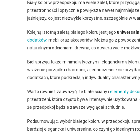
Biały kolor w przedpokoju ma wiele zalet, które przycią
przestronności i optycznie powiększa nawet najmniejsze 
jaśniejszy, co jest niezwykle korzystne, szczególnie w 
Kolejną istotną zaletą białego koloru jest jego
uniwersaln
dodatków
, mebli oraz akcesoriów. Można go z powodzen
naturalnymi odcieniami drewna, co otwiera wiele możliwo
Biel sprzyja także minimalistycznym i eleganckim stylom,
wrażenie porządku i harmonii, a jednocześnie nie przytł
dodatkach, które podkreślają indywidualny charakter wnę
Warto również zauważyć, że białe ściany i
elementy deko
przestrzeni, która często bywa intensywnie użytkowana
że przedpokój będzie zawsze wyglądał schludnie.
Podsumowując, wybór białego koloru w przedpokoju sprawia,
bardziej elegancka i uniwersalna, co czyni go idealnym r