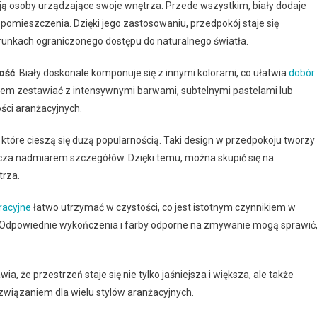
gają osoby urządzające swoje wnętrza. Przede wszystkim, biały dodaje
pomieszczenia. Dzięki jego zastosowaniu, przedpokój staje się
warunkach ograniczonego dostępu do naturalnego światła.
ość
. Biały doskonale komponuje się z innymi kolorami, co ułatwia
dobór
iem zestawiać z intensywnymi barwami, subtelnymi pastelami lub
ści aranżacyjnych.
 które cieszą się dużą popularnością. Taki design w przedpokoju tworzy
acza nadmiarem szczegółów. Dzięki temu, można skupić się na
trza.
racyjne
łatwo utrzymać w czystości, co jest istotnym czynnikiem w
. Odpowiednie wykończenia i farby odporne na zmywanie mogą sprawić
 że przestrzeń staje się nie tylko jaśniejsza i większa, ale także
ozwiązaniem dla wielu stylów aranżacyjnych.