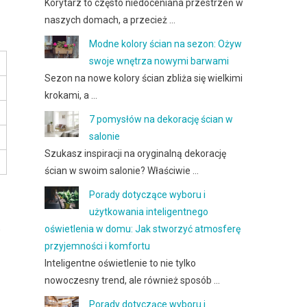
Korytarz to często niedoceniana przestrzeń w
naszych domach, a przecież …
Modne kolory ścian na sezon: Ożyw
swoje wnętrza nowymi barwami
Sezon na nowe kolory ścian zbliża się wielkimi
krokami, a …
7 pomysłów na dekorację ścian w
salonie
Szukasz inspiracji na oryginalną dekorację
ścian w swoim salonie? Właściwie …
Porady dotyczące wyboru i
użytkowania inteligentnego
,
oświetlenia w domu: Jak stworzyć atmosferę
przyjemności i komfortu
Inteligentne oświetlenie to nie tylko
nowoczesny trend, ale również sposób …
Porady dotyczące wyboru i