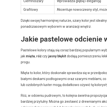
Ciemnoszary
Wprowadza głębię i elegancję
Grafitowy
Akcentuje nowoczesny styl, moż
Dzięki swojej harmonijnej naturze, szary kolor jest ide
ponadczasowym wyborem w aranżacji wnętrz.
Jakie pastelowe odcienie
Pastelowe kolory stają się coraz bardziej popularnym wyb
jak
mięta
,
róż
czy
jasny błękit
dodają pomieszczeniu lekko
progu.
Mięta to kolor, który doskonale sprawdza się w przedpoko
białymi deskami podłogowymi oraz szarymi meblami, co p
lub ozdobnych luster mogą dodatkowo ożywić tę koloryst
Róż, w odcieniu pudrowym, to kolejna świetna propozycja.
bardziej przytulny. Można go zestawić z drewnianymi ak