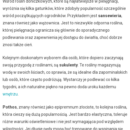
Wśród roślin doniczkowych, które są najłatwiejsze w pielęgnacji,
wyróżnia się kilka gatunków, które zdobyły popularność szczególnie
wśród początkujących ogrodników. Przykładem jest
sansewieria
,
znana również jako wężownica. Jest to niezwykle odporna roślina,
której pielęgnacja ogranicza się głównie do sporadycznego
podlewania oraz zapewnienia jej dostępu do światła, choć dobrze
znosi także cień.
Kolejnym doskonałym wyborem dla osób, które dopiero zaczynają
swoją przygodę z roślinami, są
sukulenty
. Te rośliny magazynują
wodę w swoich liściach, co sprawia, że są idealne dla zapominalskich
lub osób, które często podróżują. Wystarczy je podlewać co kilka
tygodni, a ich naturalne piękno na pewno doda uroku każdemu
wnętrzu
.
Pothos
, znany również jako epipremnum złociste, to kolejna roślina,
która cieszy się dużą popularnością. Jest bardzo elastyczna, toleruje
różne warunki oświetleniowe i nie jest wymagająca pod względem
wilgotności. Jej długie pędy mogą być trenowane do wspinania się