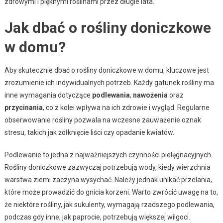
zdrowymi i pięknymi roślinami przez długie lata.
Jak dbać o rośliny doniczkowe
w domu?
Aby skutecznie dbać o rośliny doniczkowe w domu, kluczowe jest
zrozumienie ich indywidualnych potrzeb. Każdy gatunek rośliny ma
inne wymagania dotyczące
podlewania
,
nawożenia
oraz
przycinania
, co z kolei wpływa na ich zdrowie i wygląd. Regularne
obserwowanie rośliny pozwala na wczesne zauważenie oznak
stresu, takich jak żółknięcie liści czy opadanie kwiatów.
Podlewanie to jedna z najważniejszych czynności pielęgnacyjnych.
Rośliny doniczkowe zazwyczaj potrzebują wody, kiedy wierzchnia
warstwa ziemi zaczyna wysychać. Należy jednak unikać przelania,
które może prowadzić do gnicia korzeni. Warto zwrócić uwagę na to,
że niektóre rośliny, jak sukulenty, wymagają rzadszego podlewania,
podczas gdy inne, jak paprocie, potrzebują większej wilgoci.