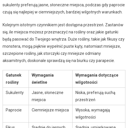
sukulenty preferują jasne, słoneczne miejsca, podczas gdy paprocie
czują się najlepiej w ciemniejszych, bardziej wilgotnych warunkach.
Kolejnym istotnym czynnikiem jest dostępna przestrzeń. Zastanów
się, ile miejsca możesz przeznaczyć na rośliny oraz jakie gatunki
będą pasować do Twojego wnętrza. Duże rośliny, takie jak fikusy czy
monstera, mogą pięknie wypełnić puste kąty, natomiast mniejsze,
szczepione rośliny, jak storczyki czy mniejsze odmiany
aksamitnych, doskonale sprawdzą się na biurku czy parapecie.
Gatunek
Wymagania
Wymagania dotyczące
rośliny
świetlne
wilgotności
Sukulenty
Jasne, słoneczne
Niska, preferują suchą
miejsca
przestrzeń
Paprocie
Ciemniejsze miejsca
Wysoka, wymagają
wilgotności
Fikus
Średnie do jasnych
Średnia, umiarkowana