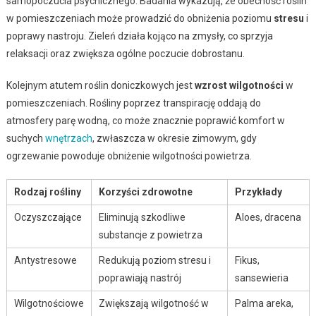
samopoczucia psychicznego. Badania wykazują, że obecność roślin
w pomieszczeniach może prowadzić do obniżenia poziomu
stresu
i
poprawy nastroju. Zieleń działa kojąco na zmysły, co sprzyja
relaksacji oraz zwiększa ogólne poczucie dobrostanu.
Kolejnym atutem roślin doniczkowych jest
wzrost wilgotności
w
pomieszczeniach. Rośliny poprzez transpirację oddają do
atmosfery parę wodną, co może znacznie poprawić komfort w
suchych
wnętrzach
, zwłaszcza w okresie zimowym, gdy
ogrzewanie powoduje obniżenie wilgotności powietrza.
Rodzaj rośliny
Korzyści zdrowotne
Przykłady
Oczyszczające
Eliminują szkodliwe
Aloes, dracena
substancje z powietrza
Antystresowe
Redukują poziom stresu i
Fikus,
poprawiają nastrój
sansewieria
Wilgotnościowe
Zwiększają wilgotność w
Palma areka,