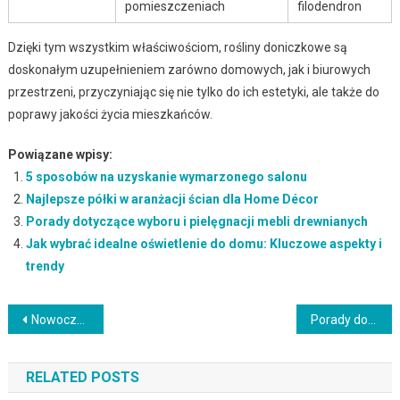
pomieszczeniach
filodendron
Dzięki tym wszystkim właściwościom, rośliny doniczkowe są
doskonałym uzupełnieniem zarówno domowych, jak i biurowych
przestrzeni, przyczyniając się nie tylko do ich estetyki, ale także do
poprawy jakości życia mieszkańców.
Powiązane wpisy:
5 sposobów na uzyskanie wymarzonego salonu
Najlepsze półki w aranżacji ścian dla Home Décor
Porady dotyczące wyboru i pielęgnacji mebli drewnianych
Jak wybrać idealne oświetlenie do domu: Kluczowe aspekty i
trendy
Nawigacja
Nowoczesne technologie w kuchni: Jak ułatwić sobie codzienne gotowanie i pieczenie
Porady dotyczące wyboru i pielęgnacji kwiatów doniczkowych w domu
wpisu
RELATED POSTS