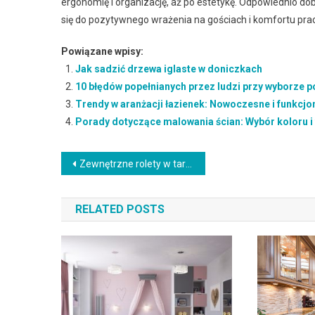
ergonomię i organizację, aż po estetykę. Odpowiednio d
się do pozytywnego wrażenia na gościach i komfortu pra
Powiązane wpisy:
Jak sadzić drzewa iglaste w doniczkach
10 błędów popełnianych przez ludzi przy wyborze p
Trendy w aranżacji łazienek: Nowoczesne i funkcjo
Porady dotyczące malowania ścian: Wybór koloru i 
Nawigacja
Zewnętrzne rolety w tarapatach: jak je naprawić i uniknąć kosztów?
wpisu
RELATED POSTS