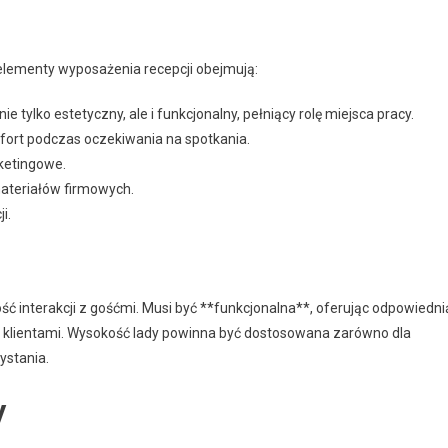
elementy wyposażenia recepcji obejmują:
ie tylko estetyczny, ale i funkcjonalny, pełniący rolę miejsca pracy.
ort podczas oczekiwania na spotkania.
ketingowe.
teriałów firmowych.
i.
ść interakcji z gośćmi. Musi być **funkcjonalna**, oferując odpowiedni
z klientami. Wysokość lady powinna być dostosowana zarówno dla
ystania.
y