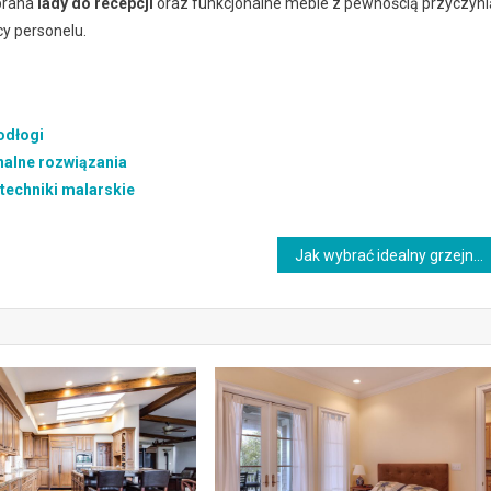
obrana
lady do recepcji
oraz funkcjonalne meble z pewnością przyczyni
cy personelu.
odłogi
nalne rozwiązania
techniki malarskie
Jak wybrać idealny grzejnik łazienkowy: Kompleksowy przewodnik po rodzajach, mocach i aranżacji wnętrz