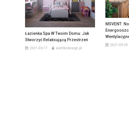
MSVENT: No
Energooszc
Łazienka Spa W Twoim Domu: Jak
Wentylacyjn
Stworzyć Relaksującą Przestrzeń
2021-09-29
2021-03-17
wertikodesign.pl