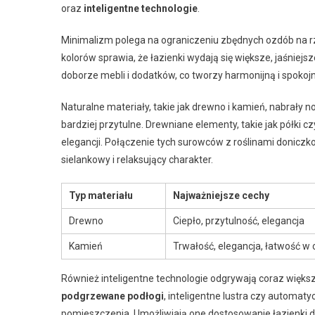
oraz
inteligentne technologie
.
Minimalizm polega na ograniczeniu zbędnych ozdób na rze
kolorów sprawia, że łazienki wydają się większe, jaśniejs
doborze mebli i dodatków, co tworzy harmonijną i spokoj
Naturalne materiały, takie jak drewno i kamień, nabrały
bardziej przytulne. Drewniane elementy, takie jak półki
elegancji. Połączenie tych surowców z roślinami doniczk
sielankowy i relaksujący charakter.
Typ materiału
Najważniejsze cechy
Drewno
Ciepło, przytulność, elegancja
Kamień
Trwałość, elegancja, łatwość w
Również inteligentne technologie odgrywają coraz większą
podgrzewane podłogi
, inteligentne lustra czy automat
pomieszczenia. Umożliwiają one dostosowanie łazienki do