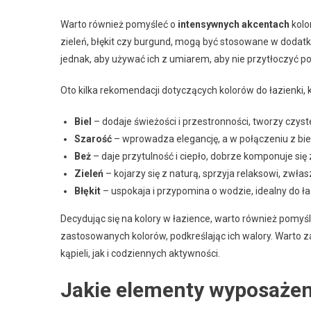
Warto również pomyśleć o
intensywnych akcentach
kolo
zieleń, błękit czy burgund, mogą być stosowane w dodatkac
jednak, aby używać ich z umiarem, aby nie przytłoczyć p
Oto kilka rekomendacji dotyczących kolorów do łazienki,
Biel
– dodaje świeżości i przestronności, tworzy czyst
Szarość
– wprowadza elegancję, a w połączeniu z bi
Beż
– daje przytulność i ciepło, dobrze komponuje się
Zieleń
– kojarzy się z naturą, sprzyja relaksowi, zwła
Błękit
– uspokaja i przypomina o wodzie, idealny do ł
Decydując się na kolory w łazience, warto również pomyś
zastosowanych kolorów, podkreślając ich walory. Warto z
kąpieli, jak i codziennych aktywności.
Jakie elementy wyposażen