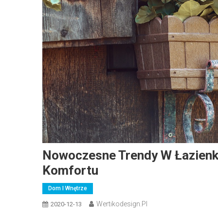
Nowoczesne Trendy W Łazienka
Komfortu
Dom I Wnętrze
Wertikodesign.pl
2020-12-13