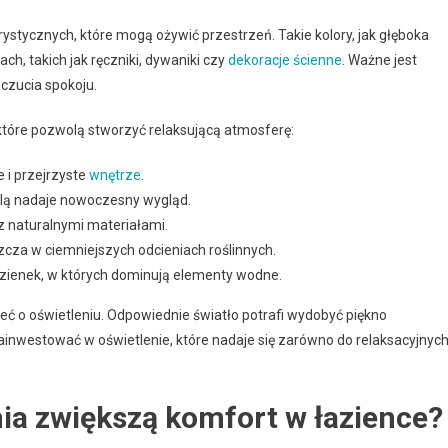
rystycznych, które mogą ożywić przestrzeń. Takie kolory, jak głęboka
h, takich jak ręczniki, dywaniki czy
dekoracje ścienne
. Ważne jest
oczucia spokoju.
 które pozwolą stworzyć relaksującą atmosferę:
e i przejrzyste
wnętrze
.
elą nadaje nowoczesny wygląd.
 z naturalnymi materiałami.
szcza w ciemniejszych odcieniach roślinnych.
azienek, w których dominują elementy wodne.
leć o oświetleniu. Odpowiednie światło potrafi wydobyć piękno
ainwestować w oświetlenie, które nadaje się zarówno do relaksacyjnyc
ia zwiększą komfort w łazience?