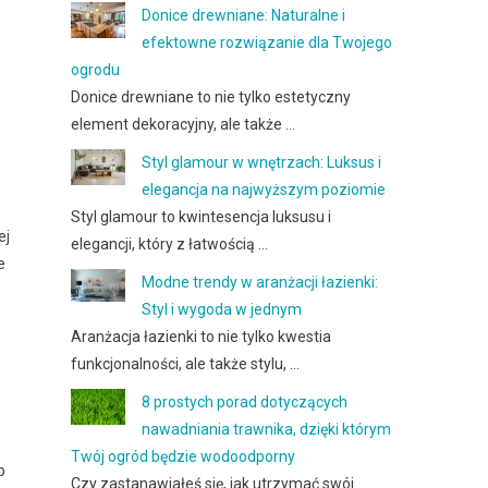
Donice drewniane: Naturalne i
efektowne rozwiązanie dla Twojego
ogrodu
Donice drewniane to nie tylko estetyczny
element dekoracyjny, ale także …
Styl glamour w wnętrzach: Luksus i
elegancja na najwyższym poziomie
Styl glamour to kwintesencja luksusu i
ej
elegancji, który z łatwością …
e
Modne trendy w aranżacji łazienki:
Styl i wygoda w jednym
Aranżacja łazienki to nie tylko kwestia
funkcjonalności, ale także stylu, …
8 prostych porad dotyczących
nawadniania trawnika, dzięki którym
Twój ogród będzie wodoodporny
b
Czy zastanawiałeś się, jak utrzymać swój