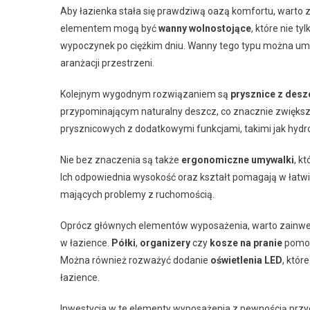
Aby łazienka stała się prawdziwą oazą komfortu, wart
elementem mogą być
wanny wolnostojące
, które nie t
wypoczynek po ciężkim dniu. Wanny tego typu można umie
aranżacji przestrzeni.
Kolejnym wygodnym rozwiązaniem są
prysznice z des
przypominającym naturalny deszcz, co znacznie zwiększ
prysznicowych z dodatkowymi funkcjami, takimi jak hyd
Nie bez znaczenia są także
ergonomiczne umywalki
, k
Ich odpowiednia wysokość oraz kształt pomagają w łatwie
mających problemy z ruchomością.
Oprócz głównych elementów wyposażenia, warto zainwest
w łazience.
Półki
,
organizery
czy
kosze na pranie
pomogą
Można również rozważyć dodanie
oświetlenia LED
, któr
łazience.
Inwestycja w te elementy wyposażenia z pewnością przyc