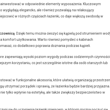
o zainwestować w odpowiednie elementy wyposażenia. Kluczowym
ylko wyglądają elegancko, ale również pozwalają na relaksujący
jscowić w różnych częściach łazienki, co daje większą swobodę w
zczownicą
. Dzięki temu można cieszyć się kąpielą pod strumieniem wod
a komfort użytkowania. Warto również pomyśleć o kabinach
romasaż, co dodatkowo poprawia doznania podczas kąpieli.
tóre zapewniają wysoki poziom wygody podczas codziennych czynności
jszym korzystaniu, co jest szczególnie istotne dla osób starszych lub
ować w funkcjonalne akcesoria, które ułatwią organizację przestrzen
 utrzymać porządek i sprawią, że łazienka będzie bardziej przyjazna.
e nie tylko wpłynie na estetykę, ale także zwiększy bezpieczeństwo w
zyni się do uczynienia łazienki miejscem, w którym można poczuć się