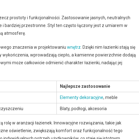
cz prostoty i funkcjonalności. Zastosowanie jasnych, neutralnych
ze i bardziej przestronne. Styl ten często łączony jest z umiarem w
ną atmosferę.
 nowego znaczenia w projektowaniu
wnętrz
. Dzięki nim łazienki stają się
 czy wykończenia, wprowadzają ciepło, a kamienne powierzchnie dodają
owymi może całkowicie odmienić charakter łazienki, nadając jej
Najlepsze zastosowanie
Elementy dekoracyjne
, meble
 czyszczeniu
Blaty, podłogi, akcesoria
 rolę w aranżacji łazienek. Innowacyjne rozwiązania, takie jak
yczne oświetlenie, zwiększają komfort oraz funkcjonalność tego
 indywidualnych potrzeb użytkowników, co staje się istotnym