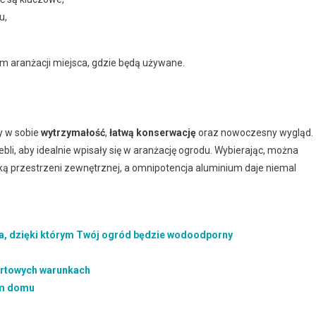
u,
m aranżacji miejsca, gdzie będą używane.
y w sobie
wytrzymałość
,
łatwą konserwację
oraz nowoczesny wygląd.
bli, aby idealnie wpisały się w aranżację ogrodu. Wybierając, można
ką przestrzeni zewnętrznej, a omnipotencja aluminium daje niemal
ka, dzięki którym Twój ogród będzie wodoodporny
fortowych warunkach
oim domu