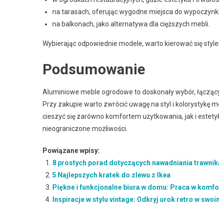
na tarasach, oferując wygodne miejsca do wypoczynk
na balkonach, jako alternatywa dla cięższych mebli.
Wybierając odpowiednie modele, warto kierować się style
Podsumowanie
Aluminiowe meble ogrodowe to doskonały wybór, łącząc
Przy zakupie warto zwrócić uwagę na styl i kolorystykę me
cieszyć się zarówno komfortem użytkowania, jak i estety
nieograniczone możliwości.
Powiązane wpisy:
8 prostych porad dotyczących nawadniania trawni
5 Najlepszych kratek do zlewu z Ikea
Piękne i funkcjonalne biura w domu: Praca w kom
Inspiracje w stylu vintage: Odkryj urok retro w sw