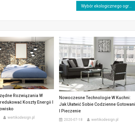
Wybór ekologicznego ogrzewania domu: zrównoważone rozwiązania na miarę przyszłości
zędne Rozwiązania W
Nowoczesne Technologie W Kuchni:
redukować Koszty Energii I
Jak Ułatwić Sobie Codzienne Gotowan
owisko
I Pieczenie
wertikodesign.pl
2020-07-18
wertikodesign.pl