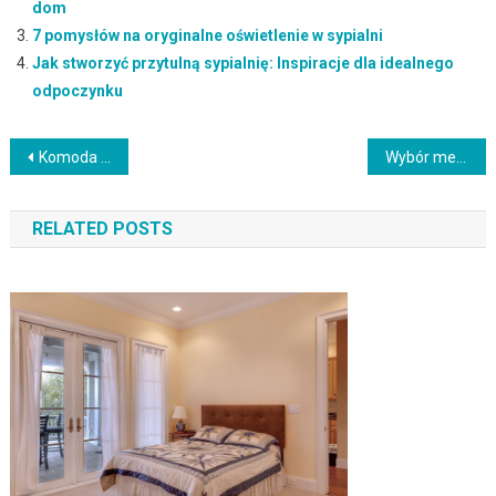
dom
7 pomysłów na oryginalne oświetlenie w sypialni
Jak stworzyć przytulną sypialnię: Inspiracje dla idealnego
odpoczynku
Nawigacja
Komoda z litego drewna: Jak wybrać idealny mebel do każdego wnętrza?
Wybór mebli technorattanowych: elegancja, trwałość i styl na każdym tarasie
wpisu
RELATED POSTS