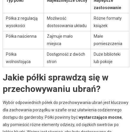
Typ półki
Najważniejsze cechy
Najlepsze
zastosowanie
Półka z regulacją
Możliwość
Różne formaty
wysokości
dostosowania układu
książek
Półka naścienna
Zajmuje mało
Małe
miejsca
pomieszczenia
Półka
Dostępność z dwóch
Duże biblioteki
wolnostojąca
stron
lub pokoje
Jakie półki sprawdzą się w
przechowywaniu ubrań?
Wybór odpowiednich półek do przechowywania ubrań jest kluczowy
dla zachowania porządku w szafie oraz ułatwienia codziennego
dostępu do garderoby. Półki powinny być
wystarczająco mocne
,
aby pomieścić różne elementy odzieży, od ciężkich swetrów po
lekkie bluzki. Ważne jest również, aby były dostosowane do