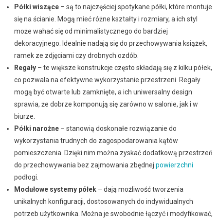
Półki wiszące
– są to najczęściej spotykane półki, które montuje
się na ścianie. Mogą mieć różne kształty i rozmiary, a ich styl
może wahać się od minimalistycznego do bardziej
dekoracyjnego. Idealnie nadają się do przechowywania książek,
ramek ze zdjęciami czy drobnych ozdób.
Regały
– te większe konstrukcje często składają się z kilku półek,
co pozwala na efektywne wykorzystanie przestrzeni. Regały
mogą być otwarte lub zamknięte, a ich uniwersalny design
sprawia, że dobrze komponują się zarówno w salonie, jak i w
biurze.
Półki narożne
– stanowią doskonałe rozwiązanie do
wykorzystania trudnych do zagospodarowania kątów
pomieszczenia. Dzięki nim można zyskać dodatkową przestrzeń
do przechowywania bez zajmowania zbędnej
powierzchni
podłogi.
Modułowe systemy półek
– dają możliwość tworzenia
unikalnych konfiguracji, dostosowanych do indywidualnych
potrzeb użytkownika. Można je swobodnie łączyć i modyfikować,