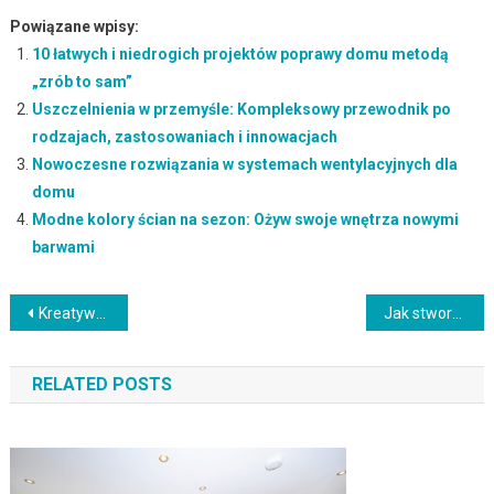
Powiązane wpisy:
10 łatwych i niedrogich projektów poprawy domu metodą
„zrób to sam”
Uszczelnienia w przemyśle: Kompleksowy przewodnik po
rodzajach, zastosowaniach i innowacjach
Nowoczesne rozwiązania w systemach wentylacyjnych dla
domu
Modne kolory ścian na sezon: Ożyw swoje wnętrza nowymi
barwami
Nawigacja
Kreatywne przechowywanie: Pomysły na organizację w małym mieszkaniu
Jak stworzyć przytulną sypialnię: Porady i pomysły na relaksujące miejsce do odpoczynku
wpisu
RELATED POSTS