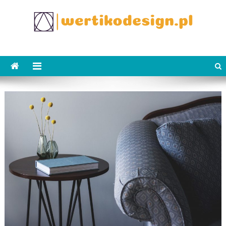
Skip
to
content
WertikoDesign.pl
Wertiko