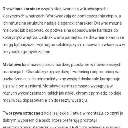
Drewniane karnisze
często stosowane są w tradycyjnych i
klasycznych wnętrzach. Wprowadzają do pomieszczenia ciepło, a
ich naturalna struktura nadaje elegancki charakter. Drewno można
malować lub bejcować, co pozwala na dopasowanie karnisza do
kolorystyki wnętrza. Jednak warto pamiętać, że drewniane karnisze
mogą być cięższe i wymagać solidniejszych mocowań, zwłaszcza w
przypadku grubych zasłon.
Metalowe karnisze
są coraz bardziej popularne w nowoczesnych
aranżacjach. Charakteryzują się dużą trwałością i odpornością na
uszkodzenia, a ich minimalistyczny wygląd doskonale komponuje
się z wieloma stylami. Metalowe karnisze często występują w
różnych wykończeniach, takich jak nikiel, chrom czy miedź, co daje
możliwość dopasowania ich do reszty wystroju.
Tworzywa sztuczne
z kolei są lekkie i łatwe w montażu, co czyni je
dobrym wyborem dla osób, które preferują prostotę i
ekonomiczność. Karnisze wykonane z PVC czy poliwęglanu mogą