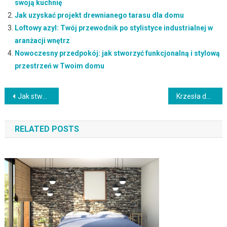
swoją kuchnię
Jak uzyskać projekt drewnianego tarasu dla domu
Loftowy azyl: Twój przewodnik po stylistyce industrialnej w
aranżacji wnętrz
Nowoczesny przedpokój: jak stworzyć funkcjonalną i stylową
przestrzeń w Twoim domu
Nawigacja
Jak stworzyć stylową aranżację biura w domu: Komfort i efektywność pracy
Krzesła do restauracji producent: Komfortowe i stylowe meble dla gastronomii
wpisu
RELATED POSTS