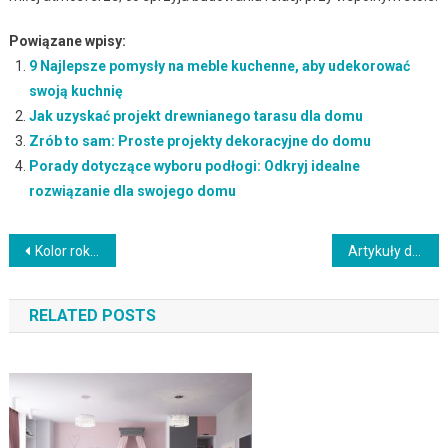
Powiązane wpisy:
9 Najlepsze pomysły na meble kuchenne, aby udekorować
swoją kuchnię
Jak uzyskać projekt drewnianego tarasu dla domu
Zrób to sam: Proste projekty dekoracyjne do domu
Porady dotyczące wyboru podłogi: Odkryj idealne
rozwiązanie dla swojego domu
Nawigacja
Kolor roku: Najmodniejsze barwy do malowania ścian w tym sezonie
Artykuły do domu, które ułatwią codzienne życie: Praktyczne gadżety i akcesoria
wpisu
RELATED POSTS