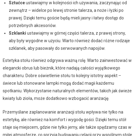
Sztućce
ustawiajmy w kolejności ich używania, zaczynając od
zewnątrz – widelce po lewej stronie talerza, a noże i łyżki po
prawej. Dzięki temu goście będą mieli jasny i łatwy dostęp do
potrzebnych akcesoriów.
Szklanki
ustawiajmy w górnej części talerza, z prawej strony,
aby były wygodne w użyciu. Warto również dodać różne rodzaje
szklanek, aby pasowały do serwowanych napojów.
Estetyka stołu również odgrywa ważną rolę. Warto zainwestować w
elegancki obrus lub bieżnik, które nadają całości wyjątkowego
charakteru. Dobre oświetlenie stołu to kolejny istotny aspekt –
świece lub stonowane lampki mogą dodać magii każdemu
spotkaniu. Wykorzystanie naturalnych elementów, takich jak świeże
kwiaty lub zioła, może dodatkowo wzbogacić aranżację.
Przemyślane zaplanowanie aranżacji stołu wpływa nie tylko na
estetykę, ale również na komfort i wygodę gości. Dzięki temu stół
staje się miejscem, gdzie nie tylko jemy, ale także spędzamy czas w
miłej atmosferze, co sprzyja budowaniu relacji przy wspólnym stole.