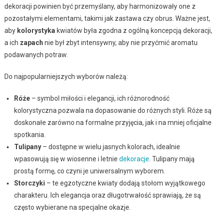
dekoracji powinien być przemyślany, aby harmonizowały one z
pozostałymi elementami, takimi jak zastawa czy obrus. Ważne jest,
aby
kolorystyka
kwiatów była zgodna z ogólną koncepcją dekoracji,
a ich
zapach
nie był zbyt intensywny, aby nie przyćmić aromatu
podawanych potraw.
Do najpopularniejszych wyborów należą:
Róże
– symbol miłości i elegancji, ich różnorodność
kolorystyczna pozwala na dopasowanie do różnych styli. Róże są
doskonałe zarówno na formalne przyjęcia, jak i na mniej oficjalne
spotkania.
Tulipany
– dostępne w wielu jasnych kolorach, idealnie
wpasowują się w wiosenne i letnie
dekoracje
. Tulipany mają
prostą formę, co czyni je uniwersalnym wyborem.
Storczyki
– te egzotyczne kwiaty dodają stołom wyjątkowego
charakteru. Ich elegancja oraz długotrwałość sprawiają, że są
często wybierane na specjalne okazje.