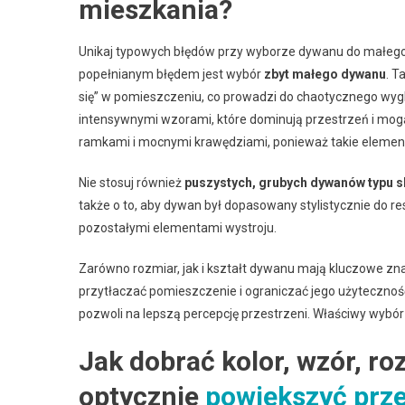
mieszkania?
Unikaj typowych błędów przy wyborze dywanu do małeg
popełnianym błędem jest wybór
zbyt małego dywanu
. T
się” w pomieszczeniu, co prowadzi do chaotycznego wyg
intensywnymi wzorami, które dominują przestrzeń i mog
ramkami i mocnymi krawędziami, ponieważ takie eleme
Nie stosuj również
puszystych, grubych dywanów typu 
także o to, aby dywan był dopasowany stylistycznie do 
pozostałymi elementami wystroju.
Zarówno rozmiar, jak i kształt dywanu mają kluczowe zn
przytłaczać pomieszczenie i ograniczać jego użytecznoś
pozwoli na lepszą percepcję przestrzeni. Właściwy wyb
Jak dobrać kolor, wzór, ro
optycznie
powiększyć prz