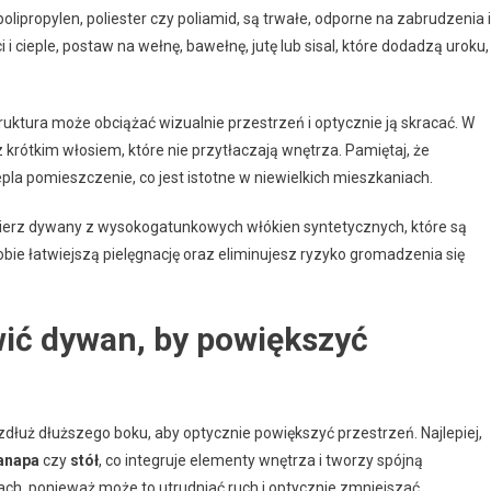
olipropylen, poliester czy poliamid, są trwałe, odporne na zabrudzenia i
 i cieple, postaw na wełnę, bawełnę, jutę lub sisal, które dodadzą uroku,
uktura może obciążać wizualnie przestrzeń i optycznie ją skracać. W
rótkim włosiem, które nie przytłaczają wnętrza. Pamiętaj, że
la pomieszczenie, co jest istotne w niewielkich mieszkaniach.
bierz dywany z wysokogatunkowych włókien syntetycznych, które są
ie łatwiejszą pielęgnację oraz eliminujesz ryzyko gromadzenia się
ić dywan, by powiększyć
łuż dłuższego boku, aby optycznie powiększyć przestrzeń. Najlepiej,
anapa
czy
stół
, co integruje elementy wnętrza i tworzy spójną
ach, ponieważ może to utrudniać ruch i optycznie zmniejszać