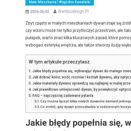
Małe Mieszkania I Wygodne Kawalerki
Wertikodesign.pl
2026-06-03
Zbyt często w małych mieszkaniach dywan staje się źró
czy wzoru może nie tylko przytłoczyć przestrzeń, ale tak
pułapek, warto znać kilka kluczowych zasad, które pom
wzbogaci estetykę wnętrza, ale także stworzy iluzję więk
W tym artykule przeczytasz
Jakie błędy popełnia się, wybierając dywan do małego mie
Jak dobrać kolor, wzór, rozmiar i kształt dywanu, aby opty
Jakie materiały dywanu sprawdzą się najlepiej w małej prze
Jak prawidłowo umiejscowić dywan, by powiększyć optycz
FAQ – najczęściej zadawane pytania
Czy można łączyć kilka małych dywanów zamiast jedneg
Co zrobić, gdy dywan przeszkadza w codziennym korzys
Jakie błędy popełnia się,