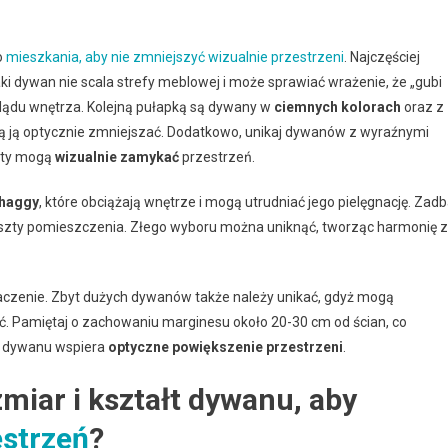
o
mieszkania, aby nie zmniejszyć wizualnie przestrzeni
. Najczęściej
aki dywan nie scala strefy meblowej i może sprawiać wrażenie, że „gubi
lądu wnętrza. Kolejną pułapką są dywany w
ciemnych kolorach
oraz z
ą ją optycznie zmniejszać. Dodatkowo, unikaj dywanów z wyraźnymi
nty mogą
wizualnie zamykać
przestrzeń.
shaggy
, które obciążają wnętrze i mogą utrudniać jego pielęgnację. Zadb
reszty pomieszczenia. Złego wyboru można uniknąć, tworząc harmonię z
aczenie. Zbyt dużych dywanów także należy unikać, gdyż mogą
ć. Pamiętaj o zachowaniu marginesu około 20-30 cm od ścian, co
ór dywanu wspiera
optyczne powiększenie przestrzeni
.
zmiar i kształt dywanu, aby
estrzeń
?