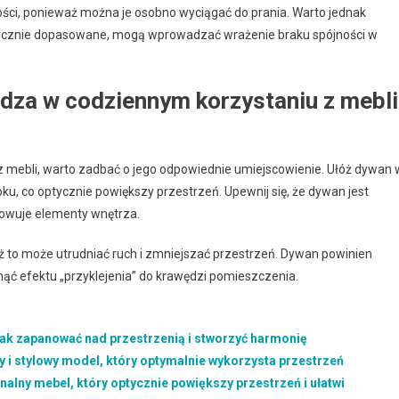
ości, ponieważ można je osobno wyciągać do prania. Warto jednak
listycznie dopasowane, mogą wprowadzać wrażenie braku spójności w
dza w codziennym korzystaniu z mebli
 mebli, warto zadbać o jego odpowiednie umiejscowienie. Ułóż dywan 
ku, co optycznie powiększy przestrzeń. Upewnij się, że dywan jest
growuje elementy wnętrza.
ż to może utrudniać ruch i zmniejszać przestrzeń. Dywan powinien
nąć efektu „przyklejenia” do krawędzi pomieszczenia.
jak zapanować nad przestrzenią i stworzyć harmonię
y i stylowy model, który optymalnie wykorzysta przestrzeń
lny mebel, który optycznie powiększy przestrzeń i ułatwi