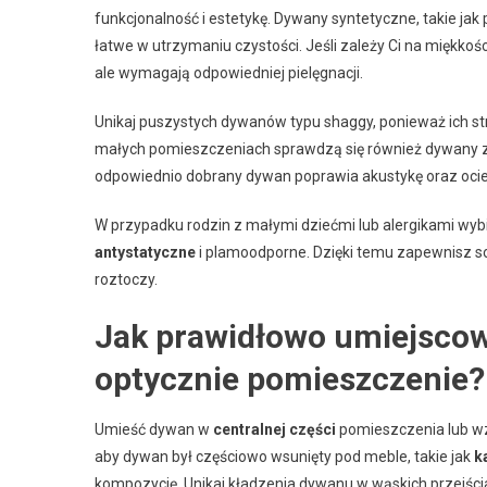
funkcjonalność i estetykę. Dywany syntetyczne, takie jak p
łatwe w utrzymaniu czystości. Jeśli zależy Ci na miękkości
ale wymagają odpowiedniej pielęgnacji.
Unikaj puszystych dywanów typu shaggy, ponieważ ich str
małych pomieszczeniach sprawdzą się również dywany z k
odpowiednio dobrany dywan poprawia akustykę oraz ociep
W przypadku rodzin z małymi dziećmi lub alergikami wy
antystatyczne
i plamoodporne. Dzięki temu zapewnisz sob
roztoczy.
Jak prawidłowo umiejscow
optycznie pomieszczenie?
Umieść dywan w
centralnej części
pomieszczenia lub wzd
aby dywan był częściowo wsunięty pod meble, takie jak
k
kompozycję. Unikaj kładzenia dywanu w wąskich przejści