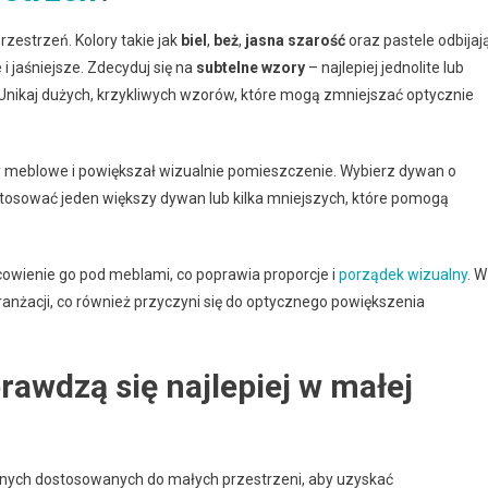
rzestrzeń. Kolory takie jak
biel
,
beż
,
jasna szarość
oraz pastele odbijaj
i jaśniejsze. Zdecyduj się na
subtelne wzory
– najlepiej jednolite lub
 Unikaj dużych, krzykliwych wzorów, które mogą zmniejszać optycznie
efy meblowe i powiększał wizualnie pomieszczenie. Wybierz dywan o
tosować jeden większy dywan lub kilka mniejszych, które pomogą
wienie go pod meblami, co poprawia proporcje i
porządek wizualny
. W
ranżacji, co również przyczyni się do optycznego powiększenia
rawdzą się najlepiej w małej
lnych dostosowanych do małych przestrzeni, aby uzyskać