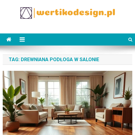
Skip
to
content
WertikoDesign.pl
Wertiko
TAG:
DREWNIANA PODŁOGA W SALONIE