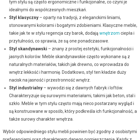
tym stylu są często ergonomiczne i funkcjonalne, co czyni je
idealnymi do współczesnych mieszkań.
Styl klasyczny
– oparty na tradycji, z eleganckimi liniami,
stonowanymi kolorami i bogatymi zdobieniami. Klasyczne meble,
takie jak te w stylu regencja czy barok, dodają
wnętrzom
ciepła i
przytulności, co sprawia, że są one ponadczasowe.
Styl skandynawski
– znany z prostej estetyki, funkcjonalności i
jasnych kolorów. Meble skandynawskie często wykonane są z
naturalnych materiałów, takich jak drewno, co wprowadza do
wnętrz lekkość i harmonię. Dodatkowo, styl ten kładzie duży
nacisk na jasność i przestronność wnętrz.
Styl industrialny
– wywodzi się z dawnych fabryk i loftów.
Charakteryzuje się surowymi materiałami, takimi jak beton, stal i
szkło. Meble w tym stylu często mają nieco postarzany wygląd i
są konstruowane w sposób, który podkreśla ich funkcjonalność, a
także surowy charakter wnętrza.
Wybór odpowiedniego stylu mebli powinien być zgodny z osobistymi
preferencjami oraz charakterem danego pomieszczenia. Każdy z