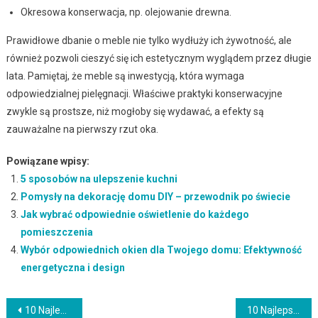
Okresowa konserwacja, np. olejowanie drewna.
Prawidłowe dbanie o meble nie tylko wydłuży ich żywotność, ale
również pozwoli cieszyć się ich estetycznym wyglądem przez długie
lata. Pamiętaj, że meble są inwestycją, która wymaga
odpowiedzialnej pielęgnacji. Właściwe praktyki konserwacyjne
zwykle są prostsze, niż mogłoby się wydawać, a efekty są
zauważalne na pierwszy rzut oka.
Powiązane wpisy:
5 sposobów na ulepszenie kuchni
Pomysły na dekorację domu DIY – przewodnik po świecie
Jak wybrać odpowiednie oświetlenie do każdego
pomieszczenia
Wybór odpowiednich okien dla Twojego domu: Efektywność
energetyczna i design
Nawigacja
10 Najlepsze pomysły na meble do pokoju dziecięcego
10 Najlepszych pomysłów na meble kuchenne, aby poprawić swoją przestrzeń