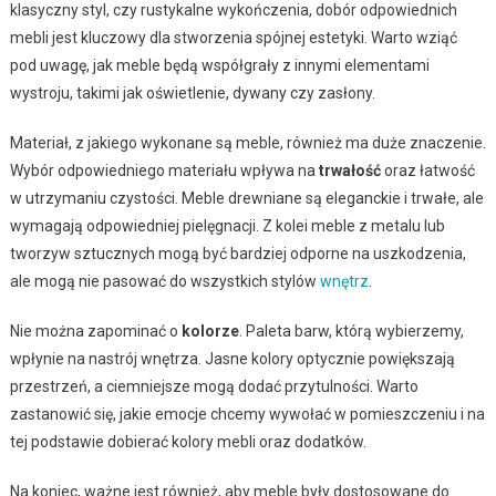
klasyczny styl, czy rustykalne wykończenia, dobór odpowiednich
mebli jest kluczowy dla stworzenia spójnej estetyki. Warto wziąć
pod uwagę, jak meble będą współgrały z innymi elementami
wystroju, takimi jak oświetlenie, dywany czy zasłony.
Materiał, z jakiego wykonane są meble, również ma duże znaczenie.
Wybór odpowiedniego materiału wpływa na
trwałość
oraz łatwość
w utrzymaniu czystości. Meble drewniane są eleganckie i trwałe, ale
wymagają odpowiedniej pielęgnacji. Z kolei meble z metalu lub
tworzyw sztucznych mogą być bardziej odporne na uszkodzenia,
ale mogą nie pasować do wszystkich stylów
wnętrz
.
Nie można zapominać o
kolorze
. Paleta barw, którą wybierzemy,
wpłynie na nastrój wnętrza. Jasne kolory optycznie powiększają
przestrzeń, a ciemniejsze mogą dodać przytulności. Warto
zastanowić się, jakie emocje chcemy wywołać w pomieszczeniu i na
tej podstawie dobierać kolory mebli oraz dodatków.
Na koniec, ważne jest również, aby meble były dostosowane do