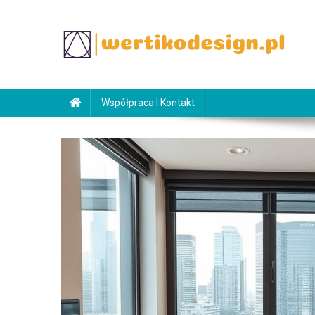
Skip
to
content
WertikoDesign.pl
Wertiko
Współpraca I Kontakt