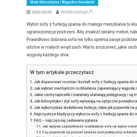
Małe Mieszkania I Wygodne Kawalerki
Wertikodesign.pl
2026-05-09
Wybór sofy z funkcją spania do małego mieszkania to k
ograniczonej przestrzeni. Aby znaleźć idealny mebel, nal
Prawidłowo dobrana sofa nie tylko spełnia swoje podstaw
istotne w małych wnętrzach. Warto zrozumieć, jakie cechy
wygodą każdego dnia.
W tym artykule przeczytasz
Jak dopasować rozmiar i kształt sofy z funkcją spania do
Jak wybrać mechanizm rozkładania zapewniający wygodę i
Jakie cechy tapicerki i materiały ułatwiają pielęgnację i są t
Jak kolorystyka i styl sofy wpływają na optyczne powiększ
Jak wykorzystać dodatkowe funkcje, takie jak pojemnik na
Najczęstsze błędy przy wyborze sofy z funkcją spania do
FAQ – najczęściej zadawane pytania
Jak wpływa częstotliwość rozkładania sofy na wybór me
Czy pojemnik na pościel zawsze jest praktyczny w bard