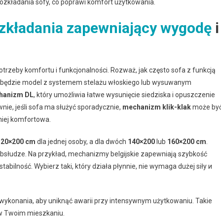
ozkładania sofy, co poprawi komfort użytkowania.
zkładania zapewniający wygodę
i
rzeby komfortu i funkcjonalności. Rozważ, jak często sofa z funkcją
t będzie model z systemem stelażu włoskiego lub wysuwanym
hanizm DL
, który umożliwia łatwe wysunięcie siedziska i opuszczenie
wnie, jeśli sofa ma służyć sporadycznie,
mechanizm klik-klak
może by
niej komfortowa.
120×200 cm
dla jednej osoby, a dla dwóch
140×200
lub
160×200 cm
.
 obsłudze. Na przykład, mechanizmy belgijskie zapewniają szybkość
abilność. Wybierz taki, który działa płynnie, nie wymaga dużej siły и
y wykonania, aby uniknąć awarii przy intensywnym użytkowaniu. Takie
 w Twoim mieszkaniu.