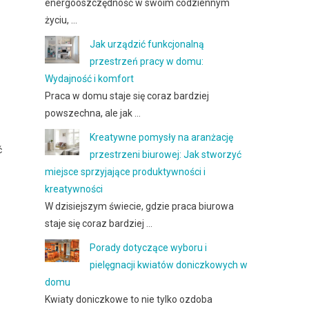
energooszczędność w swoim codziennym
życiu, …
Jak urządzić funkcjonalną
przestrzeń pracy w domu:
Wydajność i komfort
Praca w domu staje się coraz bardziej
powszechna, ale jak …
Kreatywne pomysły na aranżację
ć
przestrzeni biurowej: Jak stworzyć
miejsce sprzyjające produktywności i
kreatywności
W dzisiejszym świecie, gdzie praca biurowa
staje się coraz bardziej …
Porady dotyczące wyboru i
pielęgnacji kwiatów doniczkowych w
domu
Kwiaty doniczkowe to nie tylko ozdoba