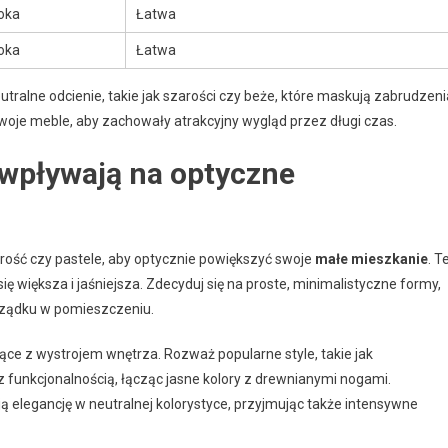
oka
Łatwa
oka
Łatwa
tralne odcienie, takie jak szarości czy beże, które maskują zabrudzeni
 swoje meble, aby zachowały atrakcyjny wygląd przez długi czas.
y wpływają na optyczne
 szarość czy pastele, aby optycznie powiększyć swoje
małe mieszkanie
. T
się większa i jaśniejsza. Zdecyduj się na proste, minimalistyczne formy,
orządku w pomieszczeniu.
ące z wystrojem wnętrza. Rozważ popularne style, takie jak
z funkcjonalnością, łącząc jasne kolory z drewnianymi nogami.
ą elegancję w neutralnej kolorystyce, przyjmując także intensywne