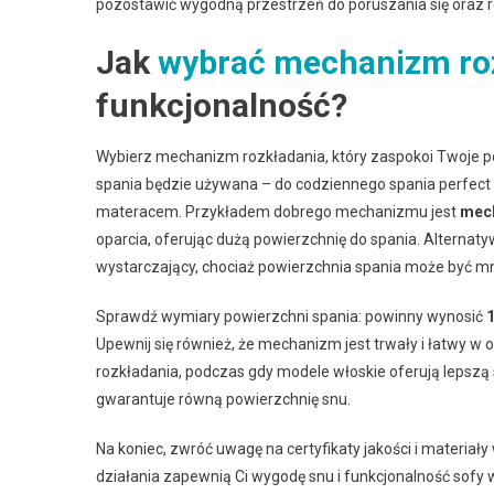
pozostawić wygodną przestrzeń do poruszania się oraz r
Jak
wybrać mechanizm ro
funkcjonalność?
Wybierz mechanizm rozkładania, który zaspokoi Twoje pot
spania będzie używana – do codziennego spania perfec
materacem. Przykładem dobrego mechanizmu jest
mec
oparcia, oferując dużą powierzchnię do spania. Alternaty
wystarczający, chociaż powierzchnia spania może być m
Sprawdź wymiary powierzchni spania: powinny wynosić
Upewnij się również, że mechanizm jest trwały i łatwy w
rozkładania, podczas gdy modele włoskie oferują lepszą st
gwarantuje równą powierzchnię snu.
Na koniec, zwróć uwagę na certyfikaty jakości i materiał
działania zapewnią Ci wygodę snu i funkcjonalność sofy