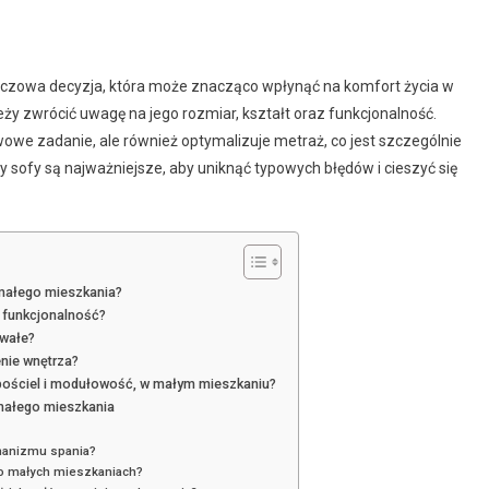
luczowa decyzja, która może znacząco wpłynąć na komfort życia w
eży zwrócić uwagę na jego rozmiar, kształt oraz funkcjonalność.
owe zadanie, ale również optymalizuje metraż, co jest szczególnie
 sofy są najważniejsze, aby uniknąć typowych błędów i cieszyć się
 małego mieszkania?
 funkcjonalność?
rwałe?
enie wnętrza?
 pościel i modułowość, w małym mieszkaniu?
 małego mieszkania
chanizmu spania?
zo małych mieszkaniach?