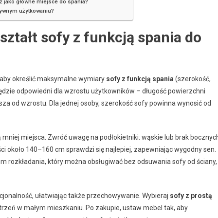
ież jako główne miejsce do spania?
nsywnym użytkowaniu?
ztałt sofy z funkcją spania do
 aby określić maksymalne wymiary
sofy z funkcją spania
(szerokość,
będzie odpowiedni dla wzrostu użytkowników – długość powierzchni
sza od wzrostu. Dla jednej osoby, szerokość sofy powinna wynosić od
mniej miejsca. Zwróć uwagę na podłokietniki: wąskie lub brak bocznyc
i około 140–160 cm sprawdzi się najlepiej, zapewniając wygodny sen.
m rozkładania, który można obsługiwać bez odsuwania sofy od ściany,
kcjonalność, ułatwiając także przechowywanie. Wybieraj
sofy z prostą
trzeń w małym mieszkaniu. Po zakupie, ustaw mebel tak, aby