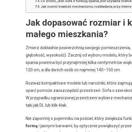
Co zrobić, jeśli sofa z funkcją spania jest używana równ
Jak ocenić trwałość mechanizmu rozkładania przy inte
Jak dopasować rozmiar i ks
małego mieszkania?
Zmierz dokładnie powierzchnię swojego pomieszczenia,
głębokość, wysokość). Zacznij od wyboru modelu, który 
spania powinna być przynajmniej kilka centymetrów więk
120 cm, a dla dwóch osób co najmniej 140–150 cm.
Rozważ kompaktowe modele lub narożniki, które zajmują 
oparć pomoże zaoszczędzić przestrzeń. Sofa o szerokośc
W przypadku ograniczonej przestrzeni wybierz mechaniz
taki jak DL lub klik-klak.
Nie zapomnij o pojemniku na pościel, który zwiększa fun
formą
i jasnymi barwami, by optycznie powiększyć przes