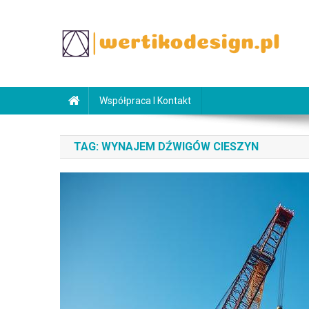
Skip
to
content
WertikoDesign.pl
Wertiko
Współpraca I Kontakt
TAG:
WYNAJEM DŹWIGÓW CIESZYN