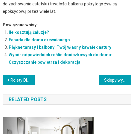
do zachowania estetyki i trwałości balkonu pokrytego żywicą
epoksydową przez wiele lat.
Powiązane wpisy:
Ile kosztują żaluzje?
Fasada dla domu drewnianego
Piękne tarasy i balkony: Twój własny kawałek natury
Wybór odpowiednich roślin doniczkowych do domu:
Oczyszczanie powietrza i dekoracja
Nawigacja
Rolety DIY: Twórz własne, unikalne osłony okienne
Sklepy wyposażenie domu: Znajdź najlepsze produkty do urządzania wnętrz
wpisu
RELATED POSTS