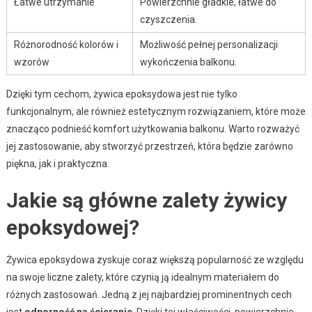
Łatwe utrzymanie
Powierzchnie gładkie, łatwe do
czyszczenia.
Różnorodność kolorów i
Możliwość pełnej personalizacji
wzorów
wykończenia balkonu.
Dzięki tym cechom, żywica epoksydowa jest nie tylko
funkcjonalnym, ale również estetycznym rozwiązaniem, które może
znacząco podnieść komfort użytkowania balkonu. Warto rozważyć
jej zastosowanie, aby stworzyć przestrzeń, która będzie zarówno
piękna, jak i praktyczna.
Jakie są główne zalety żywicy
epoksydowej?
Żywica epoksydowa zyskuje coraz większą popularność ze względu
na swoje liczne zalety, które czynią ją idealnym materiałem do
różnych zastosowań. Jedną z jej najbardziej prominentnych cech
jest
odporność na ścieranie
. Dzięki tej właściwości, powierzchnie