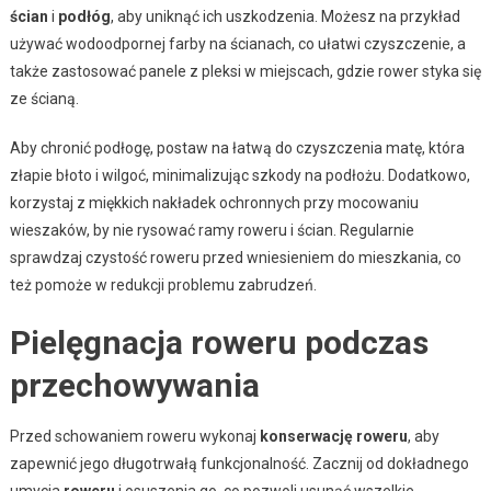
ścian
i
podłóg
, aby uniknąć ich uszkodzenia. Możesz na przykład
używać wodoodpornej farby na ścianach, co ułatwi czyszczenie, a
także zastosować panele z pleksi w miejscach, gdzie rower styka się
ze ścianą.
Aby chronić podłogę, postaw na łatwą do czyszczenia matę, która
złapie błoto i wilgoć, minimalizując szkody na podłożu. Dodatkowo,
korzystaj z miękkich nakładek ochronnych przy mocowaniu
wieszaków, by nie rysować ramy roweru i ścian. Regularnie
sprawdzaj czystość roweru przed wniesieniem do mieszkania, co
też pomoże w redukcji problemu zabrudzeń.
Pielęgnacja roweru podczas
przechowywania
Przed schowaniem roweru wykonaj
konserwację roweru
, aby
zapewnić jego długotrwałą funkcjonalność. Zacznij od dokładnego
umycia
roweru
i osuszenia go, co pozwoli usunąć wszelkie