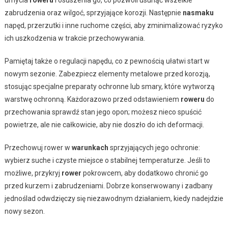
zabrudzenia oraz wilgoć, sprzyjające korozji. Następnie
nasmaku
napęd, przerzutki i inne ruchome części, aby zminimalizować ryzyko
ich uszkodzenia w trakcie przechowywania.
Pamiętaj także o regulacji napędu, co z pewnością ułatwi start w
nowym sezonie. Zabezpiecz elementy metalowe przed korozją,
stosując specjalne preparaty ochronne lub smary, które wytworzą
warstwę ochronną. Każdorazowo przed odstawieniem
roweru
do
przechowania sprawdź stan jego opon; możesz nieco spuścić
powietrze, ale nie całkowicie, aby nie doszło do ich deformacji.
Przechowuj rower w
warunkach
sprzyjających jego ochronie:
wybierz suche i czyste miejsce o stabilnej temperaturze. Jeśli to
możliwe, przykryj
rower
pokrowcem, aby dodatkowo chronić go
przed kurzem i zabrudzeniami. Dobrze konserwowany i zadbany
jednoślad odwdzięczy się niezawodnym działaniem, kiedy nadejdzie
nowy sezon.