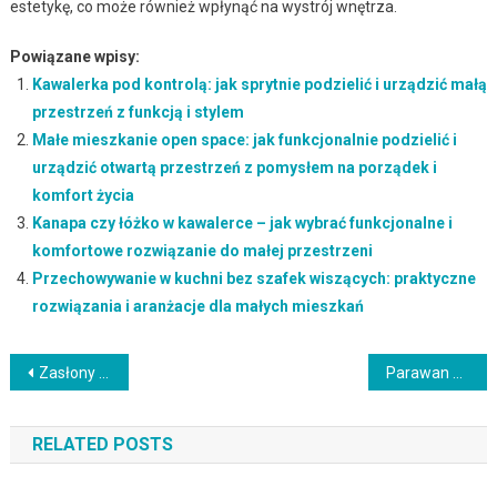
estetykę, co może również wpłynąć na wystrój wnętrza.
Powiązane wpisy:
Kawalerka pod kontrolą: jak sprytnie podzielić i urządzić małą
przestrzeń z funkcją i stylem
Małe mieszkanie open space: jak funkcjonalnie podzielić i
urządzić otwartą przestrzeń z pomysłem na porządek i
komfort życia
Kanapa czy łóżko w kawalerce – jak wybrać funkcjonalne i
komfortowe rozwiązanie do małej przestrzeni
Przechowywanie w kuchni bez szafek wiszących: praktyczne
rozwiązania i aranżacje dla małych mieszkań
Nawigacja
Zasłony do wydzielania stref w kawalerce: jak stworzyć komfortową i funkcjonalną przestrzeń
Parawan w małym mieszkaniu: jak wybrać funkcjonalną i stylową przegrodę przestrzeni
wpisu
RELATED POSTS