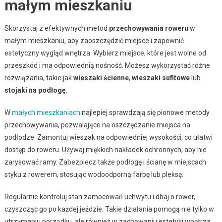
małym mieszkaniu
Skorzystaj z efektywnych metod
przechowywania roweru
w
małym mieszkaniu, aby zaoszczędzić miejsce i zapewnić
estetyczny wygląd wnętrza. Wybierz miejsce, które jest wolne od
przeszkód i ma odpowiednią nośność. Możesz wykorzystać różne
rozwiązania, takie jak
wieszaki ścienne
,
wieszaki sufitowe
lub
stojaki na podłogę
.
W
małych mieszkaniach
najlepiej sprawdzają się pionowe metody
przechowywania, pozwalające na oszczędzanie miejsca na
podłodze. Zamontuj wieszak na odpowiedniej wysokości, co ułatwi
dostęp do roweru. Używaj miękkich nakładek ochronnych, aby nie
zarysować ramy. Zabezpiecz także podłogę i ścianę w miejscach
styku z rowerem, stosując wodoodporną farbę lub pleksę.
Regularnie kontroluj stan zamocowań uchwytu i dbaj o rower,
czyszcząc go po każdej jeździe. Takie działania pomogą nie tylko w
utrzymaniu porządku, ale również w zachowaniu estetyki wnętrza.