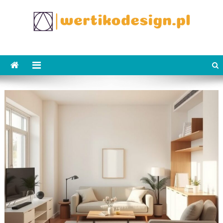
Skip
to
content
WertikoDesign.pl
Wertiko