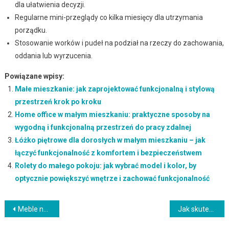
dla ułatwienia decyzji.
Regularne mini-przeglądy co kilka miesięcy dla utrzymania
porządku.
Stosowanie worków i pudeł na podział na rzeczy do zachowania,
oddania lub wyrzucenia.
Powiązane wpisy:
Małe mieszkanie: jak zaprojektować funkcjonalną i stylową
przestrzeń krok po kroku
Home office w małym mieszkaniu: praktyczne sposoby na
wygodną i funkcjonalną przestrzeń do pracy zdalnej
Łóżko piętrowe dla dorosłych w małym mieszkaniu – jak
łączyć funkcjonalność z komfortem i bezpieczeństwem
Rolety do małego pokoju: jak wybrać model i kolor, by
optycznie powiększyć wnętrze i zachować funkcjonalność
Nawigacja
Meble na nóżkach w małym mieszkaniu: jak łączyć lekkość, funkcjonalność i optyczne powiększenie przestrzeni
Jak skutecznie i estetycznie ukryć kable w małym mieszkaniu bez konieczności remontu