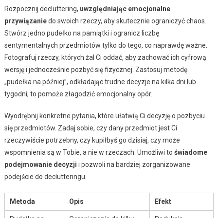
Rozpocznij decluttering,
uwzględniając emocjonalne
przywiązanie
do swoich rzeczy, aby skutecznie ograniczyć chaos.
Stwórz jedno pudełko na pamiątki i ogranicz liczbę
sentymentalnych przedmiotów tylko do tego, co naprawdę ważne.
Fotografuj rzeczy, których żal Ci oddać, aby zachować ich cyfrową
wersję i jednocześnie pozbyć się fizycznej. Zastosuj metodę
„pudełka na później”, odkładając trudne decyzje na kilka dni lub
tygodni; to pomoże złagodzić emocjonalny opór.
Wyodrębnij konkretne pytania, które ułatwią Ci decyzję o pozbyciu
się przedmiotów. Zadaj sobie, czy dany przedmiot jest Ci
rzeczywiście potrzebny, czy kupiłbyś go dzisiaj, czy może
wspomnienia są w Tobie, a nie w rzeczach. Umożliwi to
świadome
podejmowanie decyzji
i pozwoli na bardziej zorganizowane
podejście do declutteringu.
Metoda
Opis
Efekt