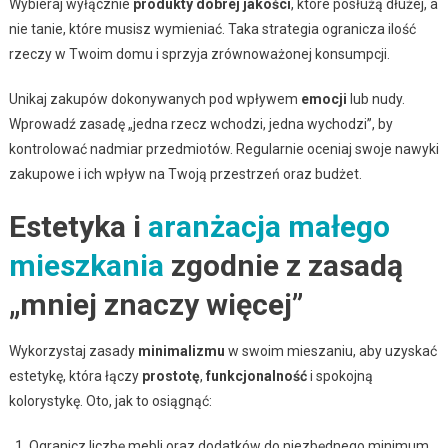
Wybieraj wyłącznie
produkty dobrej jakości
, które posłużą dłużej, a
nie tanie, które musisz wymieniać. Taka strategia ogranicza ilość
rzeczy w Twoim domu i sprzyja zrównoważonej konsumpcji.
Unikaj zakupów dokonywanych pod wpływem
emocji
lub nudy.
Wprowadź zasadę „jedna rzecz wchodzi, jedna wychodzi”, by
kontrolować nadmiar przedmiotów. Regularnie oceniaj swoje nawyki
zakupowe i ich wpływ na Twoją przestrzeń oraz budżet.
Estetyka i
aranżacja małego
mieszkania
zgodnie z zasadą
„mniej znaczy więcej”
Wykorzystaj zasady
minimalizmu
w swoim mieszaniu, aby uzyskać
estetykę, która łączy
prostotę
,
funkcjonalność
i spokojną
kolorystykę. Oto, jak to osiągnąć:
Ogranicz liczbę mebli oraz dodatków do niezbędnego minimum.