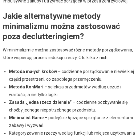
impulsywne zakupy i utrzymać porządek w przestrzeni życiowej.
Jakie alternatywne metody
minimalizmu można zastosować
poza declutteringiem?
W minimalizmie można zastosować różne metody porządkowania,
które wspierają proces redukcji rzeczy. Oto kilka z nich:
Metoda małych kroków
– codzienne porządkowanie niewielkiej
części przestrzeni, co zapobiega przemęczeniu.
Metoda KonMari
– selekcja przedmiotów według uczuć i
wartości, a nie tylko logiki.
Zasada „jedna rzecz dziennie”
– codzienne pozbywanie się
choćby jednego niepotrzebnego przedmiotu.
Minimalist Game
– podejście łączące sprzątanie z elementami
zabawy i wyzwań.
Kategoryzowanie rzeczy według funkcji lub miejsca użytkowania