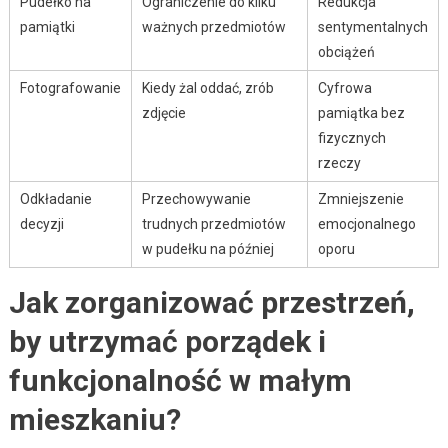
Pudełko na
Ograniczenie do kilku
Redukcja
pamiątki
ważnych przedmiotów
sentymentalnych
obciążeń
Fotografowanie
Kiedy żal oddać, zrób
Cyfrowa
zdjęcie
pamiątka bez
fizycznych
rzeczy
Odkładanie
Przechowywanie
Zmniejszenie
decyzji
trudnych przedmiotów
emocjonalnego
w pudełku na później
oporu
Jak zorganizować przestrzeń,
by utrzymać porządek i
funkcjonalność w małym
mieszkaniu?