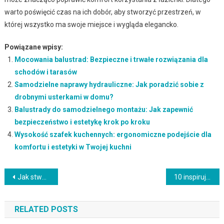
warto poświęcić czas na ich dobór, aby stworzyć przestrzeń, w
której wszystko ma swoje miejsce i wygląda elegancko.
Powiązane wpisy:
Mocowania balustrad: Bezpieczne i trwałe rozwiązania dla
schodów i tarasów
Samodzielne naprawy hydrauliczne: Jak poradzić sobie z
drobnymi usterkami w domu?
Balustrady do samodzielnego montażu: Jak zapewnić
bezpieczeństwo i estetykę krok po kroku
Wysokość szafek kuchennych: ergonomiczne podejście dla
komfortu i estetyki w Twojej kuchni
Nawigacja
Jak stworzyć przytulny kącik do pracy w domu: Komfort i inspiracja w jednym
10 inspirujących aranżacji salonu: Przykłady wyjątkowego designu wnętrz
wpisu
RELATED POSTS