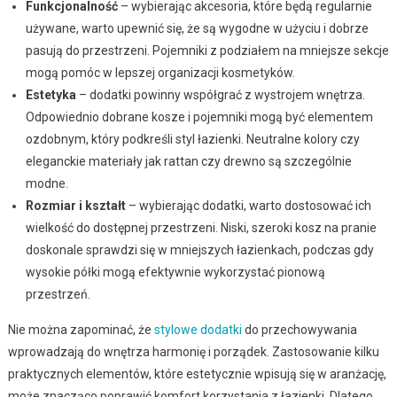
Funkcjonalność
– wybierając akcesoria, które będą regularnie
używane, warto upewnić się, że są wygodne w użyciu i dobrze
pasują do przestrzeni. Pojemniki z podziałem na mniejsze sekcje
mogą pomóc w lepszej organizacji kosmetyków.
Estetyka
– dodatki powinny współgrać z wystrojem wnętrza.
Odpowiednio dobrane kosze i pojemniki mogą być elementem
ozdobnym, który podkreśli styl łazienki. Neutralne kolory czy
eleganckie materiały jak rattan czy drewno są szczególnie
modne.
Rozmiar i kształt
– wybierając dodatki, warto dostosować ich
wielkość do dostępnej przestrzeni. Niski, szeroki kosz na pranie
doskonale sprawdzi się w mniejszych łazienkach, podczas gdy
wysokie półki mogą efektywnie wykorzystać pionową
przestrzeń.
Nie można zapominać, że
stylowe dodatki
do przechowywania
wprowadzają do wnętrza harmonię i porządek. Zastosowanie kilku
praktycznych elementów, które estetycznie wpisują się w aranżację,
może znacząco poprawić komfort korzystania z łazienki. Dlatego