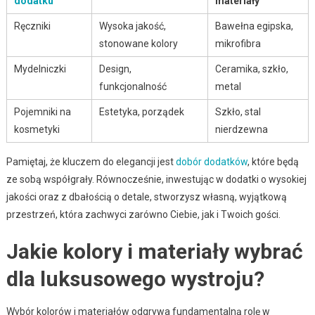
dodatku
materiały
Ręczniki
Wysoka jakość,
Bawełna egipska,
stonowane kolory
mikrofibra
Mydelniczki
Design,
Ceramika, szkło,
funkcjonalność
metal
Pojemniki na
Estetyka, porządek
Szkło, stal
kosmetyki
nierdzewna
Pamiętaj, że kluczem do elegancji jest
dobór dodatków
, które będą
ze sobą współgrały. Równocześnie, inwestując w dodatki o wysokiej
jakości oraz z dbałością o detale, stworzysz własną, wyjątkową
przestrzeń, która zachwyci zarówno Ciebie, jak i Twoich gości.
Jakie kolory i materiały wybrać
dla luksusowego wystroju?
Wybór kolorów i materiałów odgrywa fundamentalną rolę w