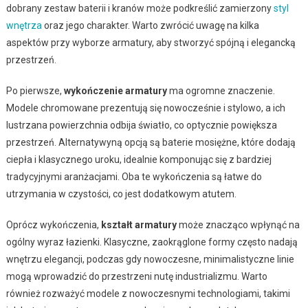
dobrany zestaw baterii i kranów może podkreślić zamierzony
styl
wnętrza
oraz jego charakter. Warto zwrócić uwagę na kilka
aspektów przy wyborze armatury, aby stworzyć spójną i elegancką
przestrzeń.
Po pierwsze,
wykończenie armatury
ma ogromne znaczenie.
Modele chromowane prezentują się nowocześnie i stylowo, a ich
lustrzana powierzchnia odbija światło, co optycznie powiększa
przestrzeń. Alternatywyną opcją są baterie mosiężne, które dodają
ciepła i klasycznego uroku, idealnie komponując się z bardziej
tradycyjnymi aranżacjami. Oba te wykończenia są łatwe do
utrzymania w czystości, co jest dodatkowym atutem.
Oprócz wykończenia,
kształt armatury
może znacząco wpłynąć na
ogólny wyraz łazienki. Klasyczne, zaokrąglone formy często nadają
wnętrzu elegancji, podczas gdy nowoczesne, minimalistyczne linie
mogą wprowadzić do przestrzeni nutę industrializmu. Warto
również rozważyć modele z nowoczesnymi technologiami, takimi