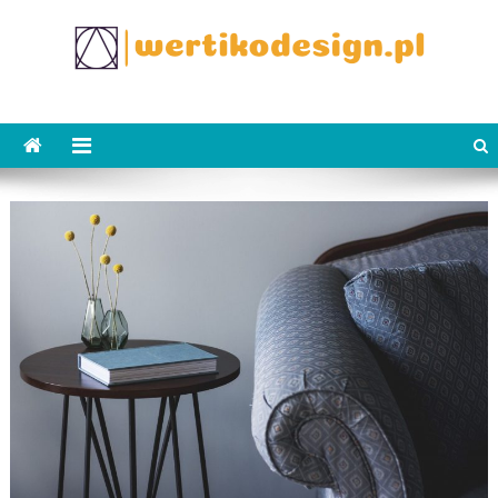
Skip
to
content
WertikoDesign.pl
Wertiko